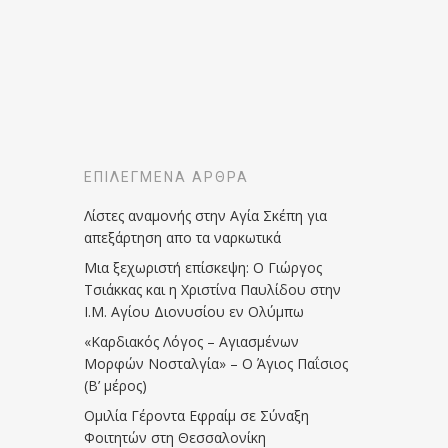
ΕΠΙΛΕΓΜΈΝΑ ΆΡΘΡΑ
Λίστες αναμονής στην Αγία Σκέπη για
απεξάρτηση απο τα ναρκωτικά
Μια ξεχωριστή επίσκεψη: Ο Γιώργος
Τσιάκκας και η Χριστίνα Παυλίδου στην
Ι.Μ. Αγίου Διονυσίου εν Ολύμπω
«Καρδιακός Λόγος – Αγιασμένων
Μορφών Νοσταλγία» – Ο Άγιος Παΐσιος
(Β’ μέρος)
Ομιλία Γέροντα Εφραίμ σε Σύναξη
Φοιτητών στη Θεσσαλονίκη