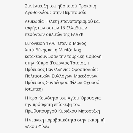
Συνέντευξη του ηθοποιού Προκόπη
Αγαθοκλέους στην Πεμπτουσία
Λευκωσία: Τελετή επαναπατρισμού και
ταφής των οστών 16 Ελλαδιτών
πεσόντων οπλιτών της ΕΛΔΥΚ
Eurovision 1976. Όταν ο Μάνος
Χατζηδάκης και η Μαρίζα Κοχ
κατακεραύνωσαν την τουρκική εισβολή
στην Κύπρο (Γεώργιος Τάτσιος, τ.
Πρόεδρος Πανελλήνιας Ομοσπονδίας
Πολιτιστικών Συλλόγων Μακεδόνων,
Πρόεδρος Συνδέσμου Φίλων Οχυρού
Ιστίμπεη)
Η Ιερά Κοινότητα του Αγίου Όρους για
την πρόσφατη επίσκεψη του
Πρωθυπουργού Κυριάκου Μητσοτάκη
Η νεανική παραβατικότητα στην εκπομπή
«Άκου Φίλε»