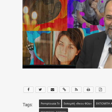
Pemptousia Tv
Εκπομπή «Άκου Φίλε»
ΕΚΠΟΜΠΗ ΑΚ
Tags: