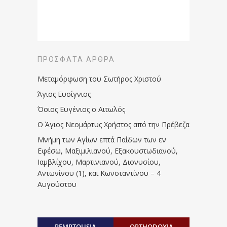
ΠΡΌΣΦΑΤΑ ΆΡΘΡΑ
Μεταμόρφωση του Σωτήρος Χριστού
Άγιος Ευσίγνιος
Όσιος Ευγένιος ο Αιτωλός
Ο Άγιος Νεομάρτυς Χρήστος από την Πρέβεζα
Μνήμη των Aγίων επτά Παίδων των εν
Eφέσω, Mαξιμιλιανού, Eξακουστωδιανού,
Iαμβλίχου, Mαρτινιανού, Διονυσίου,
Aντωνίνου (1), και Kωνσταντίνου – 4
Αυγούστου