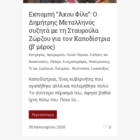
Εκπομπή “Άκου Φίλε”: Ο
Δημήτρης Mεταλληνός
συζητά με τη Σταυρούλα
Ζώρζου για τον Καποδίστρια
(β’ μέρος)
Κατηγορίες:
Αφιερώματα
,
Γενικά Θέματα
,
Ειδήσεις και
Ανακοινώσεις
,
Θέατρο, Κινηματογράφος, Ντοκυμανταίρ,
TV και Διαδίκτυο
,
Πολυμέσα - Multimedia
,
Συνεντεύξεις
Καποδίστριας. Ένας κυβερνήτης που
αγαπήθηκε αλλά και πολεμήθηκε πολύ.
Το σύντομο πέρασμά του, άφησε βαθιά
ίχνη πίσω του. Ποιο το...
Περισσότερα
30 Ιανουαρίου 2026
0