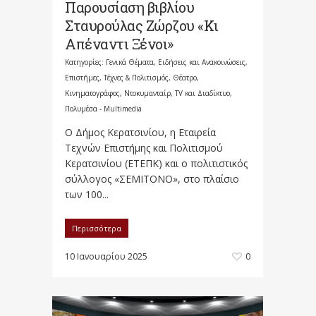
Παρουσίαση βιβλίου
Σταυρούλας Ζώρζου «Κι
Απέναντι Ξένοι»
Κατηγορίες:
Γενικά Θέματα
,
Ειδήσεις και Ανακοινώσεις
,
Επιστήμες, Τέχνες & Πολιτισμός
,
Θέατρο,
Κινηματογράφος, Ντοκυμανταίρ, TV και Διαδίκτυο
,
Πολυμέσα - Multimedia
Ο Δήμος Κερατσινίου, η Εταιρεία
Τεχνών Επιστήμης και Πολιτισμού
Κερατσινίου (ΕΤΕΠΚ) και ο πολιτιστικός
σύλλογος «ΣΕΜΙΤΟΝΟ», στο πλαίσιο
των 100...
Περισσότερα
10 Ιανουαρίου 2025
0