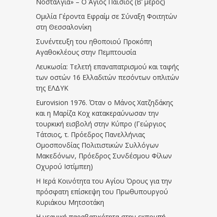
Νοσταλγία» – Ο Άγιος Παΐσιος (Β’ μέρος)
Ομιλία Γέροντα Εφραίμ σε Σύναξη Φοιτητών
στη Θεσσαλονίκη
Συνέντευξη του ηθοποιού Προκόπη
Αγαθοκλέους στην Πεμπτουσία
Λευκωσία: Τελετή επαναπατρισμού και ταφής
των οστών 16 Ελλαδιτών πεσόντων οπλιτών
της ΕΛΔΥΚ
Eurovision 1976. Όταν ο Μάνος Χατζηδάκης
και η Μαρίζα Κοχ κατακεραύνωσαν την
τουρκική εισβολή στην Κύπρο (Γεώργιος
Τάτσιος, τ. Πρόεδρος Πανελλήνιας
Ομοσπονδίας Πολιτιστικών Συλλόγων
Μακεδόνων, Πρόεδρος Συνδέσμου Φίλων
Οχυρού Ιστίμπεη)
Η Ιερά Κοινότητα του Αγίου Όρους για την
πρόσφατη επίσκεψη του Πρωθυπουργού
Κυριάκου Μητσοτάκη
Η νεανική παραβατικότητα στην εκπομπή