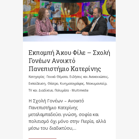
Eκπομπή Άκου Φίλε – Σχολή
Γονέων Ανοικτό
Πανεπιστήμιο Κατερίνης
Κατηγορίες:
Γενικά Θέματα
,
Ειδήσεις και Ανακοινώσεις
,
Εκπαίδευση
,
Θέατρο, Κινηματογράφος, Ντοκυμανταίρ,
TV και Διαδίκτυο
,
Πολυμέσα - Multimedia
Η Σχολή Γονέων – Ανοικτό
Πανεπιστήμιο Κατερίνης
μεταλαμπαδεύει γνώση, σοφία και
πολιτισμό όχι μόνο στην Πιερία, αλλά
μέσω του διαδικτύου,...