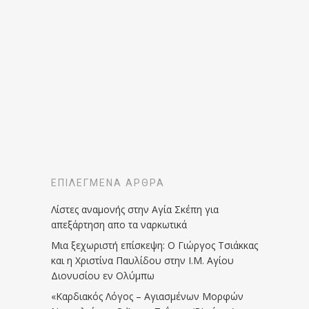
ΕΠΙΛΕΓΜΈΝΑ ΆΡΘΡΑ
Λίστες αναμονής στην Αγία Σκέπη για
απεξάρτηση απο τα ναρκωτικά
Μια ξεχωριστή επίσκεψη: Ο Γιώργος Τσιάκκας
και η Χριστίνα Παυλίδου στην Ι.Μ. Αγίου
Διονυσίου εν Ολύμπω
«Καρδιακός Λόγος – Αγιασμένων Μορφών