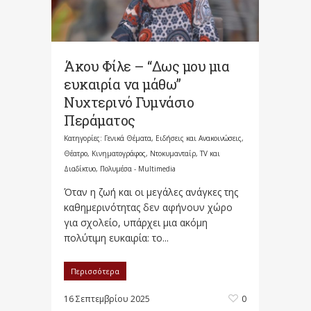
Άκου Φίλε – “Δως μου μια
ευκαιρία να μάθω”
Νυχτερινό Γυμνάσιο
Περάματος
Κατηγορίες:
Γενικά Θέματα
,
Ειδήσεις και Ανακοινώσεις
,
Θέατρο, Κινηματογράφος, Ντοκυμανταίρ, TV και
Διαδίκτυο
,
Πολυμέσα - Multimedia
Όταν η ζωή και οι μεγάλες ανάγκες της
καθημερινότητας δεν αφήνουν χώρο
για σχολείο, υπάρχει μια ακόμη
πολύτιμη ευκαιρία: το...
Περισσότερα
16 Σεπτεμβρίου 2025
0