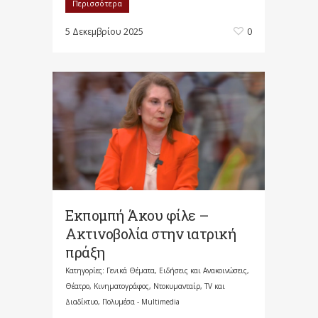
Περισσότερα
5 Δεκεμβρίου 2025
0
Εκπομπή Άκου φίλε –
Ακτινοβολία στην ιατρική
πράξη
Κατηγορίες:
Γενικά Θέματα
,
Ειδήσεις και Ανακοινώσεις
,
Θέατρο, Κινηματογράφος, Ντοκυμανταίρ, TV και
Διαδίκτυο
,
Πολυμέσα - Multimedia