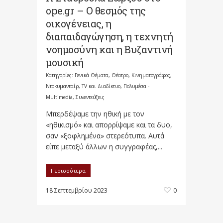
ope.gr – Ο θεσμός της
οικογένειας, η
διαπαιδαγώγηση, η τεχνητή
νοημοσύνη και η Βυζαντινή
μουσική
Κατηγορίες:
Γενικά Θέματα
,
Θέατρο, Κινηματογράφος,
Ντοκυμανταίρ, TV και Διαδίκτυο
,
Πολυμέσα -
Multimedia
,
Συνεντεύξεις
Μπερδέψαμε την ηθική με τον
«ηθικισμό» και απορρίψαμε και τα δυο,
σαν «ξοφλημένα» στερεότυπα. Αυτά
είπε μεταξύ άλλων η συγγραφέας,...
Περισσότερα
18 Σεπτεμβρίου 2023
0