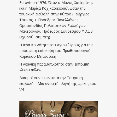
Eurovision 1976. Όταν ο Μάνος Χατζηδάκης
και η Μαρίζα Κοχ κατακεραύνωσαν την
τουρκική εισβολή στην Κύπρο (Γεώργιος
Τάτσιος, τ. Πρόεδρος Πανελλήνιας
Ομοσπονδίας Πολιτιστικών Συλλόγων
Μακεδόνων, Πρόεδρος Συνδέσμου Φίλων
Οχυρού Ιστίμπεη)
Η Ιερά Κοινότητα του Αγίου Όρους για την
πρόσφατη επίσκεψη του Πρωθυπουργού
Κυριάκου Μητσοτάκη
Η νεανική παραβατικότητα στην εκπομπή
«Άκου Φίλε»
Βιασμοί γυναικών κατά την Τουρκική
εισβολή – Μια ανοιχτή πληγή της φρίκης του
’74