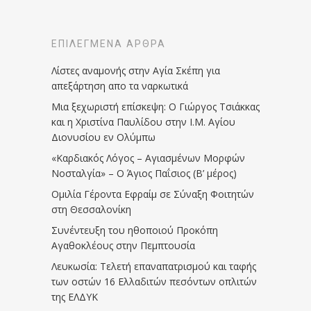
ΕΠΙΛΕΓΜΈΝΑ ΆΡΘΡΑ
Λίστες αναμονής στην Αγία Σκέπη για
απεξάρτηση απο τα ναρκωτικά
Μια ξεχωριστή επίσκεψη: Ο Γιώργος Τσιάκκας
και η Χριστίνα Παυλίδου στην Ι.Μ. Αγίου
Διονυσίου εν Ολύμπω
«Καρδιακός Λόγος – Αγιασμένων Μορφών
Νοσταλγία» – Ο Άγιος Παΐσιος (Β’ μέρος)
Ομιλία Γέροντα Εφραίμ σε Σύναξη Φοιτητών
στη Θεσσαλονίκη
Συνέντευξη του ηθοποιού Προκόπη
Αγαθοκλέους στην Πεμπτουσία
Λευκωσία: Τελετή επαναπατρισμού και ταφής
των οστών 16 Ελλαδιτών πεσόντων οπλιτών
της ΕΛΔΥΚ