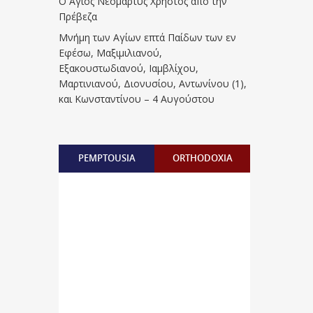
Ο Άγιος Νεομάρτυς Χρήστος από την
Πρέβεζα
Μνήμη των Aγίων επτά Παίδων των εν
Eφέσω, Mαξιμιλιανού,
Eξακουστωδιανού, Iαμβλίχου,
Mαρτινιανού, Διονυσίου, Aντωνίνου (1),
και Kωνσταντίνου – 4 Αυγούστου
PEMPTOUSIA
ORTHODOXIA