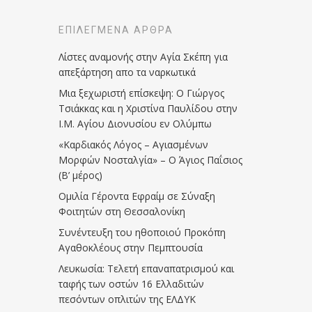
ΕΠΙΛΕΓΜΈΝΑ ΆΡΘΡΑ
Λίστες αναμονής στην Αγία Σκέπη για
απεξάρτηση απο τα ναρκωτικά
Μια ξεχωριστή επίσκεψη: Ο Γιώργος
Τσιάκκας και η Χριστίνα Παυλίδου στην
Ι.Μ. Αγίου Διονυσίου εν Ολύμπω
«Καρδιακός Λόγος – Αγιασμένων
Μορφών Νοσταλγία» – Ο Άγιος Παΐσιος
(Β’ μέρος)
Ομιλία Γέροντα Εφραίμ σε Σύναξη
Φοιτητών στη Θεσσαλονίκη
Συνέντευξη του ηθοποιού Προκόπη
Αγαθοκλέους στην Πεμπτουσία
Λευκωσία: Τελετή επαναπατρισμού και
ταφής των οστών 16 Ελλαδιτών
πεσόντων οπλιτών της ΕΛΔΥΚ