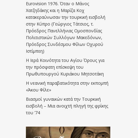
Eurovision 1976. Όταν ο Μάνος
Χατζηδάκης και η Μαρίζα Κοχ
κατακεραύνωσαν την τουρκική εισβολή
στην Κύπρο (Γεώργιος Τάτσιος, τ.
Πρόεδρος Πανελλήνιας Ομοσπονδίας
Πολιτιστικών Συλλόγων Μακεδόνων,
Πρόεδρος Συνδέσμου Φίλων Οχυρού
Ιστίμπεη)
Η Ιερά Κοινότητα του Αγίου Όρους για
την πρόσφατη επίσκεψη του
Πρωθυπουργού Κυριάκου Μητσοτάκη
Η νεανική παραβατικότητα στην εκπομπή
«Άκου Φίλε»
Βιασμοί γυναικών κατά την Τουρκική
εισβολή – Μια ανοιχτή πληγή της φρίκης
του ’74