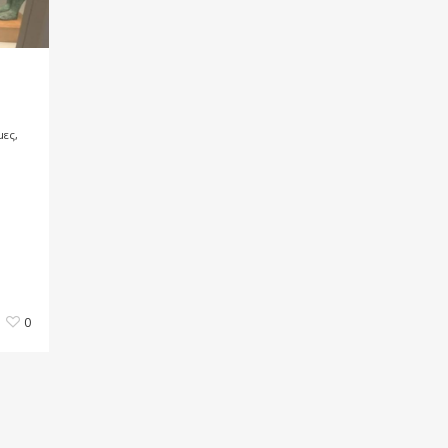
μες,
0