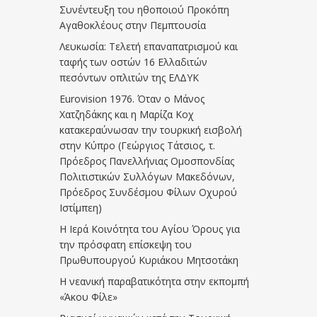
Συνέντευξη του ηθοποιού Προκόπη
Αγαθοκλέους στην Πεμπτουσία
Λευκωσία: Τελετή επαναπατρισμού και
ταφής των οστών 16 Ελλαδιτών
πεσόντων οπλιτών της ΕΛΔΥΚ
Eurovision 1976. Όταν ο Μάνος
Χατζηδάκης και η Μαρίζα Κοχ
κατακεραύνωσαν την τουρκική εισβολή
στην Κύπρο (Γεώργιος Τάτσιος, τ.
Πρόεδρος Πανελλήνιας Ομοσπονδίας
Πολιτιστικών Συλλόγων Μακεδόνων,
Πρόεδρος Συνδέσμου Φίλων Οχυρού
Ιστίμπεη)
Η Ιερά Κοινότητα του Αγίου Όρους για
την πρόσφατη επίσκεψη του
Πρωθυπουργού Κυριάκου Μητσοτάκη
Η νεανική παραβατικότητα στην εκπομπή
«Άκου Φίλε»