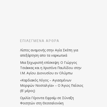
ΕΠΙΛΕΓΜΈΝΑ ΆΡΘΡΑ
Λίστες αναμονής στην Αγία Σκέπη για
απεξάρτηση απο τα ναρκωτικά
Μια ξεχωριστή επίσκεψη: Ο Γιώργος
Τσιάκκας και η Χριστίνα Παυλίδου στην
Ι.Μ. Αγίου Διονυσίου εν Ολύμπω
«Καρδιακός Λόγος – Αγιασμένων
Μορφών Νοσταλγία» – Ο Άγιος Παΐσιος
(Β’ μέρος)
Ομιλία Γέροντα Εφραίμ σε Σύναξη
Φοιτητών στη Θεσσαλονίκη