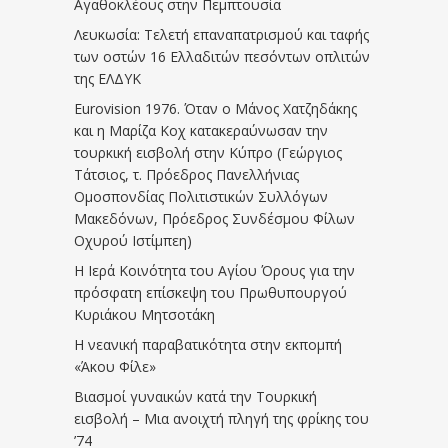
Αγαθοκλέους στην Πεμπτουσία
Λευκωσία: Τελετή επαναπατρισμού και ταφής
των οστών 16 Ελλαδιτών πεσόντων οπλιτών
της ΕΛΔΥΚ
Eurovision 1976. Όταν ο Μάνος Χατζηδάκης
και η Μαρίζα Κοχ κατακεραύνωσαν την
τουρκική εισβολή στην Κύπρο (Γεώργιος
Τάτσιος, τ. Πρόεδρος Πανελλήνιας
Ομοσπονδίας Πολιτιστικών Συλλόγων
Μακεδόνων, Πρόεδρος Συνδέσμου Φίλων
Οχυρού Ιστίμπεη)
Η Ιερά Κοινότητα του Αγίου Όρους για την
πρόσφατη επίσκεψη του Πρωθυπουργού
Κυριάκου Μητσοτάκη
Η νεανική παραβατικότητα στην εκπομπή
«Άκου Φίλε»
Βιασμοί γυναικών κατά την Τουρκική
εισβολή – Μια ανοιχτή πληγή της φρίκης του
’74