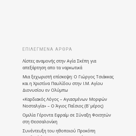
ΕΠΙΛΕΓΜΈΝΑ ΆΡΘΡΑ
Λίστες αναμονής στην Αγία Σκέπη για
απεξάρτηση απο τα ναρκωτικά
Μια ξεχωριστή επίσκεψη: Ο Γιώργος Τσιάκκας
και η Χριστίνα Παυλίδου στην Ι.Μ. Αγίου
Διονυσίου εν Ολύμπω
«Καρδιακός Λόγος – Αγιασμένων Μορφών
Νοσταλγία» – Ο Άγιος Παΐσιος (Β’ μέρος)
Ομιλία Γέροντα Εφραίμ σε Σύναξη Φοιτητών
στη Θεσσαλονίκη
Συνέντευξη του ηθοποιού Προκόπη