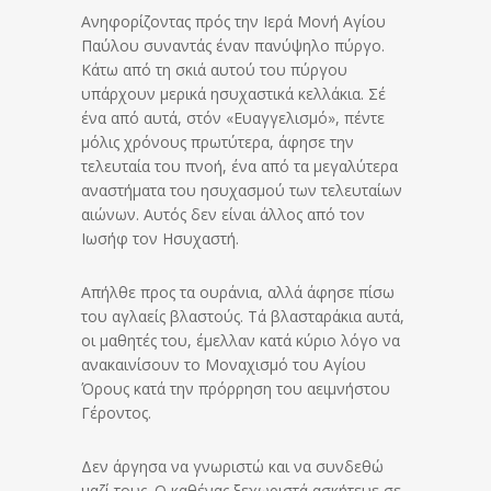
Ανηφορίζοντας πρός την Ιερά Μονή Αγίου
Παύλου συναντάς έναν πανύψηλο πύργο.
Κάτω από τη σκιά αυτού του πύργου
υπάρχουν μερικά ησυχαστικά κελλάκια. Σέ
ένα από αυτά, στόν «Ευαγγελισμό», πέντε
μόλις χρόνους πρωτύτερα, άφησε την
τελευταία του πνοή, ένα από τα μεγαλύτερα
αναστήματα του ησυχασμού των τελευταίων
αιώνων. Αυτός δεν είναι άλλος από τον
Ιωσήφ τον Ησυχαστή.
Απήλθε προς τα ουράνια, αλλά άφησε πίσω
του αγλαείς βλαστούς. Τά βλασταράκια αυτά,
οι μαθητές του, έμελλαν κατά κύριο λόγο να
ανακαινίσουν το Μοναχισμό του Αγίου
Όρους κατά την πρόρρηση του αειμνήστου
Γέροντος.
Δεν άργησα να γνωριστώ και να συνδεθώ
μαζί τους. Ο καθένας ξεχωριστά ασκήτευε σε