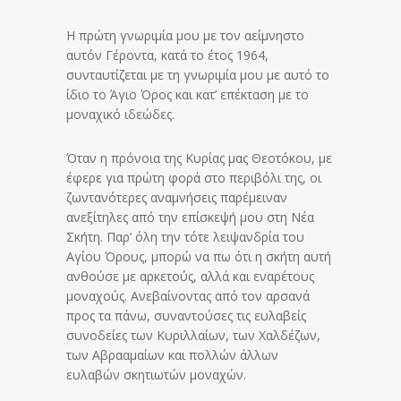
Η πρώτη γνωριμία μου με τον αείμνηστο
αυτόν Γέροντα, κατά το έτος 1964,
συνταυτίζεται με τη γνωριμία μου με αυτό το
ίδιο το Άγιο Όρος και κατ’ επέκταση με το
μοναχικό ιδεώδες.
Όταν η πρόνοια της Κυρίας μας Θεοτόκου, με
έφερε για πρώτη φορά στο περιβόλι της, οι
ζωντανότερες αναμνήσεις παρέμειναν
ανεξίτηλες από την επίσκεψή μου στη Νέα
Σκήτη. Παρ’ όλη την τότε λειψανδρία του
Αγίου Όρους, μπορώ να πω ότι η σκήτη αυτή
ανθούσε με αρκετούς, αλλά και εναρέτους
μοναχούς. Ανεβαίνοντας από τον αρσανά
προς τα πάνω, συναντούσες τις ευλαβείς
συνοδείες των Κυριλλαίων, των Χαλδέζων,
των Αβρααμαίων και πολλών άλλων
ευλαβών σκητιωτών μοναχών.