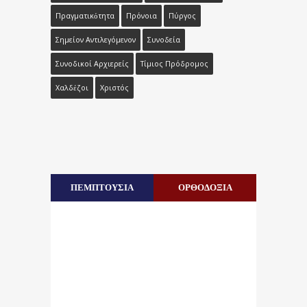
Πραγματικότητα
Πρόνοια
Πύργος
Σημείον Αντιλεγόμενον
Συνοδεία
Συνοδικοί Αρχιερείς
Τίμιος Πρόδρομος
Χαλδέζοι
Χριστός
ΠΕΜΠΤΟΥΣΙΑ
ΟΡΘΟΔΟΞΙΑ