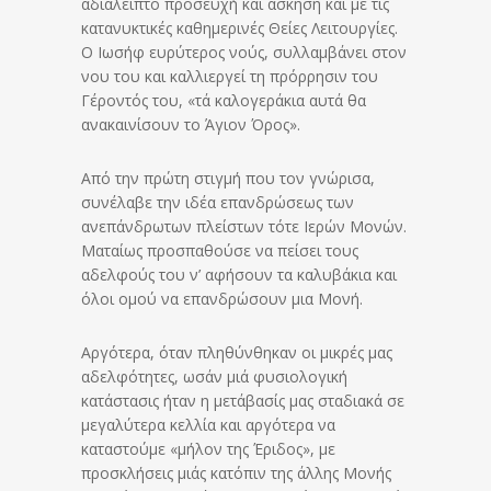
αδιάλειπτο προσευχή και άσκηση και με τις
κατανυκτικές καθημερινές Θείες Λειτουργίες.
Ο Ιωσήφ ευρύτερος νούς, συλλαμβάνει στον
νου του και καλλιεργεί τη πρόρρησιν του
Γέροντός του, «τά καλογεράκια αυτά θα
ανακαινίσουν το Άγιον Όρος».
Από την πρώτη στιγμή που τον γνώρισα,
συνέλαβε την ιδέα επανδρώσεως των
ανεπάνδρωτων πλείστων τότε Ιερών Μονών.
Ματαίως προσπαθούσε να πείσει τους
αδελφούς του ν’ αφήσουν τα καλυβάκια και
όλοι ομού να επανδρώσουν μια Μονή.
Αργότερα, όταν πληθύνθηκαν οι μικρές μας
αδελφότητες, ωσάν μιά φυσιολογική
κατάστασις ήταν η μετάβασίς μας σταδιακά σε
μεγαλύτερα κελλία και αργότερα να
καταστούμε «μήλον της Έριδος», με
προσκλήσεις μιάς κατόπιν της άλλης Μονής