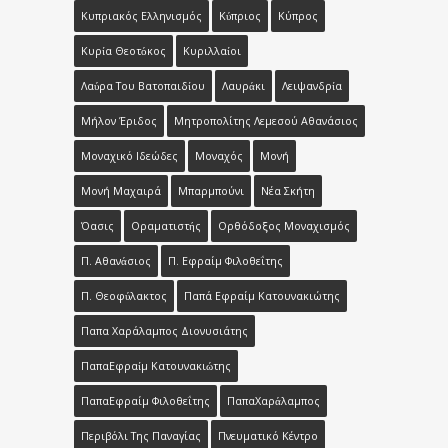
Κυπριακός Ελληνισμός
Κύπριος
Κύπρος
Κυρία Θεοτόκος
Κυριλλαίοι
Λαύρα Του Βατοπαιδίου
Λαυράκι
Λειψανδρία
Μήλον Έριδος
Μητροπολίτης Λεμεσού Αθανάσιος
Μοναχικό Ιδεώδες
Μοναχός
Μονή
Μονή Μαχαιρά
Μπαρμπούνι
Νέα Σκήτη
Όασις
Οραματιστής
Ορθόδοξος Μοναχισμός
Π. Αθανάσιος
Π. Εφραίμ Φιλοθεΐτης
Π. Θεοφύλακτος
Παπά Εφραίμ Κατουνακιώτης
Παπα Χαράλαμπος Διονυσιάτης
ΠαπαΕφραίμ Κατουνακιώτης
ΠαπαΕφραίμ Φιλοθεΐτης
ΠαπαΧαράλαμπος
Περιβόλι Της Παναγίας
Πνευματικό Κέντρο