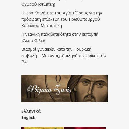
Οχυρού Ιστίμπεη)
Η Ιερά Κοινότητα του Αγίου Όρους για την
πρόσφατη επίσκεψη του Πρωθυπουργού
Κυριάκου Μητσοτάκη
Η νεανική παραβατικότητα στην εκπομπή
«Άκου Φίλε»
Βιασμοί γυναικών κατά την Τουρκική
εισβολή – Μια ανοιχτή πληγή της φρίκης του
’74
Ελληνικά
English