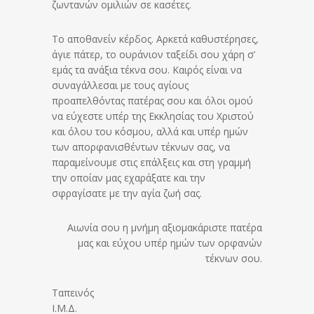
ζωντανών ομιλιών σε κασέτες.
Το αποθανείν κέρδος. Αρκετά καθυστέρησες,
άγιε πάτερ, το ουράνιον ταξείδι σου χάρη σ’
εμάς τα ανάξια τέκνα σου. Καιρός είναι να
συναγάλλεσαι με τους αγίους
προαπελθόντας πατέρας σου και όλοι ομού
να εύχεστε υπέρ της Εκκλησίας του Χριστού
και όλου του κόσμου, αλλά και υπέρ ημών
των απορφανισθέντων τέκνων σας, να
παραμείνουμε στις επάλξεις και στη γραμμή
την οποίαν μας εχαράξατε και την
σφραγίσατε με την αγία ζωή σας.
Αιωνία σου η μνήμη αξιομακάριστε πατέρα
μας και εύχου υπέρ ημών των ορφανών
τέκνων σου.
Ταπεινός
Ι.Μ.Δ.