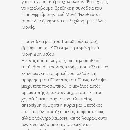
για ενίσχυση με έμψυχον υλικόν. Έτσι, χωρίς
να καταλάβουμε, βρέθηκε η συνοδεία του
ΠαπαΕφραίμ στην Ιερά Μονή Φιλοθέου, η
οποία δεν άργησε να στελεχώση τρεις άλλες
Μονές.
Η συνοδεία μας (του ΠαπαΧαράλαμπου),
βρεθήκαμε το 1979 στην φημισμένη Ιερά
Μονή Διονυσίου.
Εκείνος που πανηγύριζε για την υπόθεση
αυτή, ήταν ο Γέροντας Ιωσήφ, που έβλεπε να
εκπληρώνεται το όραμά του, αλλά και η
πρόρρηση του Γέροντός του. Όμως, ελλείψει
μέχρι τότε προσωπικού, ο μεγάλος αυτός
οραματιστής βρισκόταν μέχρι τότε έξω του
χορού. Έμεινε στην σειρά τελευταίος·
απεδείχθη όμως ότι η Κυρία μας Θεοτόκος
του επεφύλασσε όχι απλώς μπαρμπουνάκι,
αλλά ολόκληρο λαυράκι, και το λαυράκι αυτό
δεν είναι άλλο από την ιστορικήν και