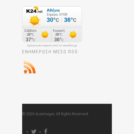
πρόγνωση καιρού από το weather.gr
ΕΝΗΜΈΡΩΣΉ ΜΕΣΩ RSS
© 2026 Διακόνημα. All Rights Reserved.