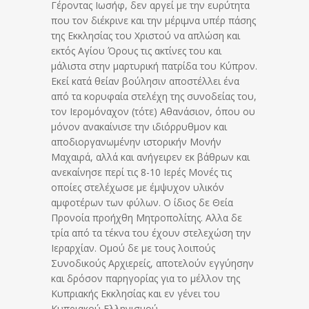
Γέροντας Ιωσήφ, δεν αργεί με την ευρύτητα
που τον διέκρινε και την μέριμνα υπέρ πάσης
της Εκκλησίας του Χριστού να απλώση και
εκτός Αγίου Όρους τις ακτίνες του και
μάλιστα στην μαρτυρική πατρίδα του Κύπρον.
Εκεί κατά θείαν βούλησιν αποστέλλει ένα
από τα κορυφαία στελέχη της συνοδείας του,
τον Ιερομόναχον (τότε) Αθανάσιον, όπου ου
μόνον ανακαίνισε την ιδιόρρυθμον και
αποδιοργανωμένην ιστορικήν Μονήν
Μαχαιρά, αλλά και ανήγειρεν εκ βάθρων και
ανεκαίνησε περί τις 8-10 Ιερές Μονές τις
οποίες στελέχωσε με έμψυχον υλικόν
αμφοτέρων των φύλων. Ο ίδιος δε Θεία
Προνοία προήχθη Μητροπολίτης. Αλλα δε
τρία από τα τέκνα του έχουν στελεχώση την
Ιεραρχίαν. Ομού δε με τους λοιπούς
Συνοδικούς Αρχιερείς, αποτελούν εγγύησην
και δρόσον παρηγορίας για το μέλλον της
Κυπριακής Εκκλησίας και εν γένει του
Κυπριακού Ελληνισμού.