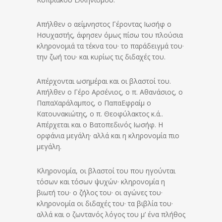
Απήλθεν ο αείμνηστος Γέροντας Ιωσήφ ο
Ησυχαστής, άφησεν όμως πίσω του πλούσια
κληρονομιά τα τέκνα του· το παράδειγμά του·
την ζωή του· και κυρίως τις διδαχές του.
Απέρχονται ωσημέραι και οι βλαστοί του.
Απήλθεν ο Γέρο Αρσένιος, ο π. Αθανάσιος, ο
ΠαπαΧαράλαμπος, ο ΠαπαΕφραίμ ο
Κατουνακιώτης, ο π. Θεοφύλακτος κ.ά..
Απέρχεται και ο Βατοπεδινός Ιωσήφ. Η
ορφάνια μεγάλη· αλλά και η κληρονομία πιο
μεγάλη.
Κληρονομία, οι βλαστοί του που ηγούνται
τόσων και τόσων ψυχών· κληρονομία η
βιωτή του· ο ζήλος του· οι αγώνες του·
κληρονομία οι διδαχές του· τα βιβλία του·
αλλά και ο ζωντανός λόγος του μ’ ένα πλήθος