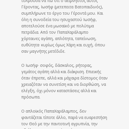
τολμούσα να πω ότι ο αείμνηστος αυτός
Γέροντας, Ιωσήφ (μετεπειτα Βατοπαιδινός),
συμπλήρωνε το έργο του Γέροντά μου. Και
όλη η συνοδεία του ησυχαστού Ιωσήφ,
αποτελούσε ένα μωσαϊκό με πολύτιμα
πετράδια. Από τον ΠαπαΧαράλαμπο
χόρταινες αγάπη, απλότητα, ταπείνωση,
ευθύτητα· κυρίως όμως Χάρη και ευχή, όπου
σαν μαγνήτης μετέδιδε.
Ο Ιωσήφ· σοφός, δάσκαλος, ρήτορας,
γεμάτος αγάπη αλλά και διάκριση. Επιεικής
όταν έπρεπε, αλλά και μάχαιρα δίστομος όταν
χρειαζόταν να συνετίση και να διορθώση, να
ελέγξη, όχι μόνον καταστάσεις αλλά και
πρόσωπα.
Ο απλοϊκός ΠαπαΧαράλαμπος, δεν
φαντάζεται τίποτε άλλο, παρά να ευαρεστήση
τον Θεό με την παντοτινή αγρυπνία, την