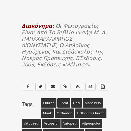
Διακόνημα:
Οι Φωτογραφίες
Είναι Από Το Βιβλίο Ιωσήφ Μ. Δ.,
ΠΑΠΑΧΑΡΑΛΑΜΠΟΣ
ΔΙΟΝΥΣΙΑΤΗΣ, Ο Απλοϊκός
Ηγούμενος Και Διδάσκαλος Της
Νοεράς Προσευχής, Β΄έκδοσις,
2003, Εκδόσεις «Μέλισσα».
Church
Great
Holy
Monastery
Tags:
Monk
Orthodox
Orthodox Church
Vatopaedi
Vatopaidi
Vatopedi
Αβρααμαίοι