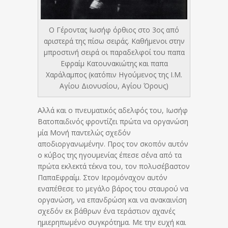
Ο Γέροντας Ιωσήφ όρθιος στο 3ος από
αριστερά της πίσω σειράς. Καθήμενοι στην
μπροστινή σειρά οι παραδελφοί του παπα
Εφραίμ Κατουνακιώτης και παπα
Χαράλαμπος (κατόπιν Ηγούμενος της Ι.Μ.
Αγίου Διονυσίου, Αγίου Όρους)
Αλλά και ο πνευματικός αδελφός του, Ιωσήφ
Βατοπαιδινός φροντίζει πρώτα να οργανώση
μία Μονή παντελώς σχεδόν
αποδιοργανωμένην. Προς τον σκοπόν αυτόν
ο κύβος της ηγουμενίας έπεσε σ΄ένα από τα
πρώτα εκλεκτά τέκνα του, τον πολυσέβαστον
ΠαπαΕφραίμ. Στον Ιερομόναχον αυτόν
εναπέθεσε το μεγάλο βάρος του σταυρού να
οργανώση, να επανδρώση και να ανακαινίση
σχεδόν εκ βάθρων ένα τεράστιον αχανές
ημιερηπωμένο συγκρότημα. Με την ευχή και