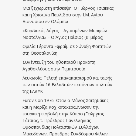
Μια ξεχωριστή επίσκεψη: Ο Γιώργος Τσιάκκας
και η Χριστίνα Παυλίδου στην Ι.Μ. Αγίου
Διονυσίου εν Ολύμπω
«Καρδιακός Λόγος – Αγιασμένων Μορφών
Νοσταλγία» – Ο Άγιος Παΐσιος (Β’ μέρος)
Ομιλία Γέροντα Εφραίμ σε Σύναξη Φοιτητών
στη Θεσσαλονίκη
Συνέντευξη του ηθοποιού Προκόπη
Αγαθοκλέους στην Πεμπτουσία
Λευκωσία: Τελετή επαναπατρισμού και ταφής
των οστών 16 Ελλαδιτών πεσόντων οπλιτών
της ΕΛΔΥΚ
Eurovision 1976. Όταν ο Μάνος Χατζηδάκης
και η Μαρίζα Κοχ κατακεραύνωσαν την
τουρκική εισβολή στην Κύπρο (Γεώργιος
Τάτσιος, τ. Πρόεδρος Πανελλήνιας
Ομοσπονδίας Πολιτιστικών Συλλόγων
Μακεδόνων, Πρόεδρος Συνδέσμου Φίλων