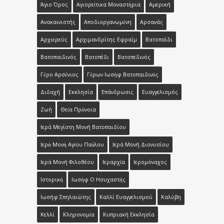
Άγιο Όρος
Αγιορείτικα Μοναστήρια
Αμερική
Ανακαινιστής
Αποδιοργανωμένη
Αρσανάς
Αρχιερεύς
Αρχιμανδρίτης Εφραίμ
Βατοπαίδι
Βατοπαιδινός
Βατοπέδι
Βατοπεδινός
Γέρο Αρσένιος
Γέρων Ιωσήφ Βατοπαιδινός
Διδαχή
Εκκλησία
Επάνδρωσις
Ευαγγελισμός
Ζωή
Θεία Πρόνοια
Ιερά Μεγίστη Μονή Βατοπαιδίου
Ιερά Μονή Αγίου Παύλου
Ιερά Μονή Διονυσίου
Ιερά Μονή Φιλοθέου
Ιεραρχία
Ιερομόναχος
Ιστορική
Ιωσήφ Ο Ησυχαστής
Ιωσήφ Σπηλαιώτης
Καλλί Ευαγγελισμού
Καλύβη
Κελλί
Κληρονομία
Κυπριακή Εκκλησία