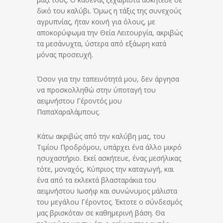
δικό του καλύβι. Όμως η τάξις της συνεχούς
αγρυπνίας, ήταν κοινή για όλους, με
αποκορύφωμα την Θεία Λειτουργία, ακριβώς
τα μεσάνυχτα, ύστερα από εξάωρη κατά
μόνας προσευχή.
Όσον για την ταπεινότητά μου, δεν άργησα
να προσκολληθώ στην ύποταγή του
αειμνήστου Γέροντός μου
ΠαπαΧαραλάμπους.
Κάτω ακριβώς από την καλύβη μας, του
Τιμίου Προδρόμου, υπάρχει ένα άλλο μικρό
ησυχαστήριο. Εκεί ασκήτευε, ένας μεσήλικας
τότε, μοναχός, Κύπριος την καταγωγή, και
ένα από τα εκλεκτά βλασταράκια του
αειμνήστου Ιωσήφ και συνώνυμος μάλιστα
του μεγάλου Γέροντος. Έκτοτε ο σύνδεσμός
μας βρισκόταν σε καθημερινή βάση. Θα