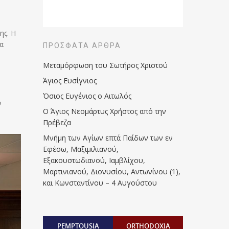
ης. Η
α
ΠΡΌΣΦΑΤΑ ΆΡΘΡΑ
Μεταμόρφωση του Σωτήρος Χριστού
Άγιος Ευσίγνιος
Όσιος Ευγένιος ο Αιτωλός
ν
Ο Άγιος Νεομάρτυς Χρήστος από την
Πρέβεζα
Μνήμη των Aγίων επτά Παίδων των εν
Eφέσω, Mαξιμιλιανού,
Eξακουστωδιανού, Iαμβλίχου,
Mαρτινιανού, Διονυσίου, Aντωνίνου (1),
και Kωνσταντίνου – 4 Αυγούστου
PEMPTOUSIA
ORTHODOXIA