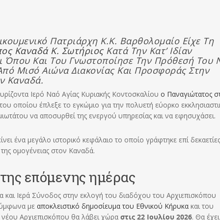
κουμενικό Πατριάρχη Κ.κ. Βαρθολομαίο Είχε Τη
ος Καναδά Κ. Σωτήριος
Κατά Την Κατ’ Ιδίαν
ι Όπου Και Του Γνωστοποίησε Την Πρόθεσή Του 
Από Μισό Αιώνα Διακονίας Και Προσφοράς Στην
ν Καναδά.
γυρίζοντα Ιερό Ναό Αγίας Κυριακής Κοντοσκαλίου
ο Παναγιώτατος σ
του οποίου έπλεξε το εγκώμιο για την πολυετή εύορκο εκκλησιαστι
μιωτάτου να αποσυρθεί της ενεργού υπηρεσίας και να εφησυχάσει.
ει ένα μεγάλο ιστορικό κεφάλαιο το οποίο γράφτηκε επί δεκαετίε
ες της ομογένειας στον Καναδά.
 της επόμενης ημέρας
ία και Ιερά Σύνοδος στην εκλογή του διαδόχου του Αρχιεπισκόπου
 Σύμφωνα με
αποκλειστικό δημοσίευμα του Εθνικού Κήρυκα
και του
νέου Αρχιεπισκόπου θα λάβει χώρα
στις 22 Ιουλίου 2026
. Θα έχει