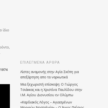
ο ίδιο
ρόντο,
ι
ΕΠΙΛΕΓΜΈΝΑ ΆΡΘΡΑ
 1974
Λίστες αναμονής στην Αγία Σκέπη για
απεξάρτηση απο τα ναρκωτικά
Μια ξεχωριστή επίσκεψη: Ο Γιώργος
Τσιάκκας και η Χριστίνα Παυλίδου στην
Ι.Μ. Αγίου Διονυσίου εν Ολύμπω
«Καρδιακός Λόγος – Αγιασμένων
Μορφών Νοσταλγία» – Ο Άγιος Παΐσιος