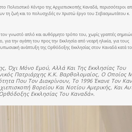
 στο Πολιτιστικό Κέντρο της Αρχιεπισκοπής Καναδά, περισσότεροι α
ν τη ζωή και το πολυσχιδές εν Χριστώ έργο του Σεβασμιωτάτου κ.
ε τον γνωστό απλό και αυθόρμητο τρόπο του, χωρίς γραπτές σημειώσ
, για την αγάπη του προς την Εκκλησία από νεαρή ηλικία, για τους
εντυπωσιακή ανάπτυξη της Ορθόδοξης Εκκλησίας στον Καναδά κατά τ
ς, Όχι Μόνο Εμού, Αλλά Και Της Εκκλησίας Του
νικός Πατριάρχης Κ.κ. Βαρθολομαίος, Ο Οποίος 
ότητα Που Τον Διακρίνουν, Το 1996 Έκανε Τον Κα
ιεπισκοπή Βορείου Και Νοτίου Αμερικής, Και Αυ
Ορθόδοξης Εκκλησίας Του Καναδά».