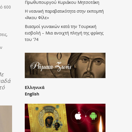
Πρωθυπουργού Κυριάκου Μητσοτάκη
πό 600
Η νεανική παραβατικότητα στην εκπομπή
«Άκου Φίλε»
Βιασμοί γυναικών κατά την Τουρκική
εισβολή – Μια ανοιχτή πληγή της φρίκης
εις,
του ’74
ον
Με
ναδά
τό
Ελληνικά
English