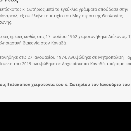
ιεπίσκοπος κ. Σωτήριος μετά τα εγκύκλια γράμματα σπούδασε στην
όντρεαλ, εξ ου έλαβε το πτυχίο του Μαγίστρου της Θεολογίας.
τώνης.
τοιες ημέρες καθώς στις 17 Ιουλίου 1962 χειροτονήθηκε Διάκονος. Τ
λησιαστική διακονία στον Καναδά.
ροτονήθηκε στις 27 Ιανουαρίου 1974. Ανυψώθηκε σε Μητροπολίτη Το
 Ιούνιο του 2019 ανυψώθηκε σε Αρχιεπίσκοπο Καναδά, υπέρτιμο κα
ις Επίσκοπον χειροτονία του κ. Σωτηρίου τον Ιανουάριο του