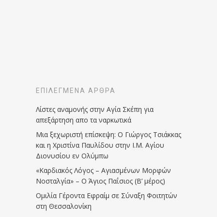
ΕΠΙΛΕΓΜΈΝΑ ΆΡΘΡΑ
Λίστες αναμονής στην Αγία Σκέπη για
απεξάρτηση απο τα ναρκωτικά
Μια ξεχωριστή επίσκεψη: Ο Γιώργος Τσιάκκας
και η Χριστίνα Παυλίδου στην Ι.Μ. Αγίου
Διονυσίου εν Ολύμπω
«Καρδιακός Λόγος – Αγιασμένων Μορφών
Νοσταλγία» – Ο Άγιος Παΐσιος (Β’ μέρος)
Ομιλία Γέροντα Εφραίμ σε Σύναξη Φοιτητών
στη Θεσσαλονίκη