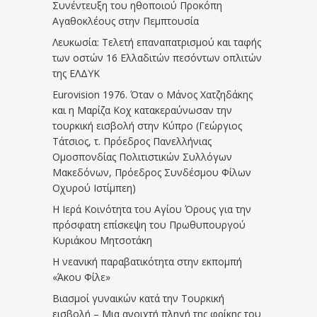
Συνέντευξη του ηθοποιού Προκόπη
Αγαθοκλέους στην Πεμπτουσία
Λευκωσία: Τελετή επαναπατρισμού και ταφής
των οστών 16 Ελλαδιτών πεσόντων οπλιτών
της ΕΛΔΥΚ
Eurovision 1976. Όταν ο Μάνος Χατζηδάκης
και η Μαρίζα Κοχ κατακεραύνωσαν την
τουρκική εισβολή στην Κύπρο (Γεώργιος
Τάτσιος, τ. Πρόεδρος Πανελλήνιας
Ομοσπονδίας Πολιτιστικών Συλλόγων
Μακεδόνων, Πρόεδρος Συνδέσμου Φίλων
Οχυρού Ιστίμπεη)
Η Ιερά Κοινότητα του Αγίου Όρους για την
πρόσφατη επίσκεψη του Πρωθυπουργού
Κυριάκου Μητσοτάκη
Η νεανική παραβατικότητα στην εκπομπή
«Άκου Φίλε»
Βιασμοί γυναικών κατά την Τουρκική
εισβολή – Μια ανοιχτή πληγή της φρίκης του