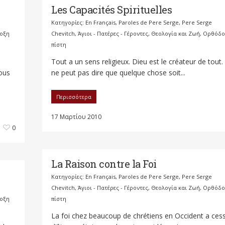
Les Capacités Spirituelles
Κατηγορίες:
En Français
,
Paroles de Pere Serge
,
Pere Serge
οξη
Chevitch
,
Άγιοι - Πατέρες - Γέροντες
,
Θεολογία και Ζωή
,
Ορθόδο
πίστη
Tout a un sens religieux. Dieu est le créateur de tout
nous
ne peut pas dire que quelque chose soit...
Περισσότερα
17 Μαρτίου 2010
0
La Raison contre la Foi
Κατηγορίες:
En Français
,
Paroles de Pere Serge
,
Pere Serge
Chevitch
,
Άγιοι - Πατέρες - Γέροντες
,
Θεολογία και Ζωή
,
Ορθόδο
οξη
πίστη
La foi chez beaucoup de chrétiens en Occident a ces