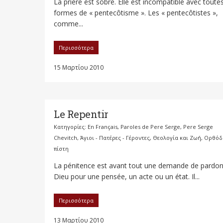
La prière est sobre. Elle est incompatible avec toutes
formes de « pentecôtisme ». Les « pentecôtistes »,
comme...
Περισσότερα
15 Μαρτίου 2010
Le Repentir
Κατηγορίες:
En Français
,
Paroles de Pere Serge
,
Pere Serge
Chevitch
,
Άγιοι - Πατέρες - Γέροντες
,
Θεολογία και Ζωή
,
Ορθόδ
πίστη
La pénitence est avant tout une demande de pardon
Dieu pour une pensée, un acte ou un état. Il...
Περισσότερα
13 Μαρτίου 2010