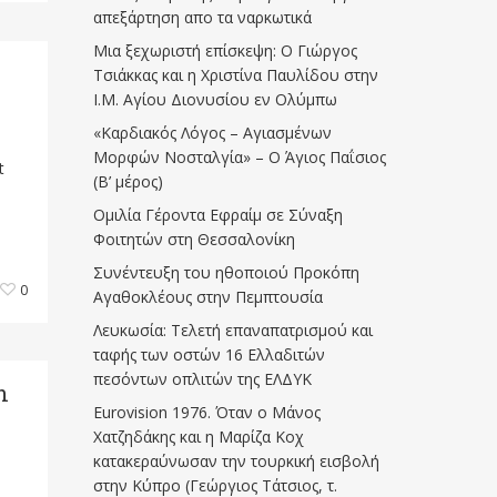
απεξάρτηση απο τα ναρκωτικά
Μια ξεχωριστή επίσκεψη: Ο Γιώργος
Τσιάκκας και η Χριστίνα Παυλίδου στην
Ι.Μ. Αγίου Διονυσίου εν Ολύμπω
«Καρδιακός Λόγος – Αγιασμένων
Μορφών Νοσταλγία» – Ο Άγιος Παΐσιος
t
(Β’ μέρος)
Ομιλία Γέροντα Εφραίμ σε Σύναξη
Φοιτητών στη Θεσσαλονίκη
Συνέντευξη του ηθοποιού Προκόπη
0
Αγαθοκλέους στην Πεμπτουσία
Λευκωσία: Τελετή επαναπατρισμού και
ταφής των οστών 16 Ελλαδιτών
πεσόντων οπλιτών της ΕΛΔΥΚ
n
Eurovision 1976. Όταν ο Μάνος
Χατζηδάκης και η Μαρίζα Κοχ
κατακεραύνωσαν την τουρκική εισβολή
στην Κύπρο (Γεώργιος Τάτσιος, τ.