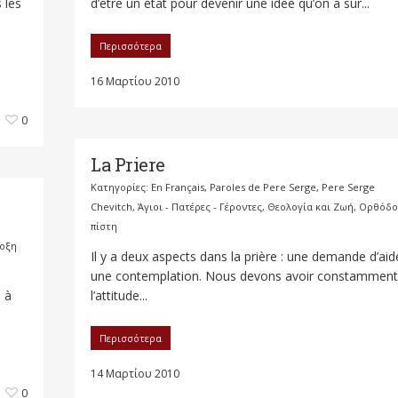
 les
d’être un état pour devenir une idée qu’on a sur...
Περισσότερα
16 Μαρτίου 2010
0
La Priere
Κατηγορίες:
En Français
,
Paroles de Pere Serge
,
Pere Serge
Chevitch
,
Άγιοι - Πατέρες - Γέροντες
,
Θεολογία και Ζωή
,
Ορθόδο
πίστη
οξη
Il y a deux aspects dans la prière : une demande d’aid
une contemplation. Nous devons avoir constamment
 à
l’attitude...
Περισσότερα
14 Μαρτίου 2010
0