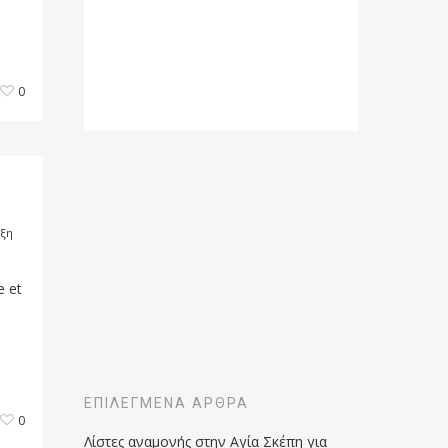
0
ξη
e et
ΕΠΙΛΕΓΜΈΝΑ ΆΡΘΡΑ
0
Λίστες αναμονής στην Αγία Σκέπη για