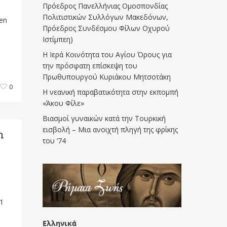
Πρόεδρος Πανελλήνιας Ομοσπονδίας
Πολιτιστικών Συλλόγων Μακεδόνων,
 en
Πρόεδρος Συνδέσμου Φίλων Οχυρού
Ιστίμπεη)
Η Ιερά Κοινότητα του Αγίου Όρους για
την πρόσφατη επίσκεψη του
Πρωθυπουργού Κυριάκου Μητσοτάκη
0
Η νεανική παραβατικότητα στην εκπομπή
«Άκου Φίλε»
Βιασμοί γυναικών κατά την Τουρκική
εισβολή – Μια ανοιχτή πληγή της φρίκης
n
του ’74
21
Ελληνικά