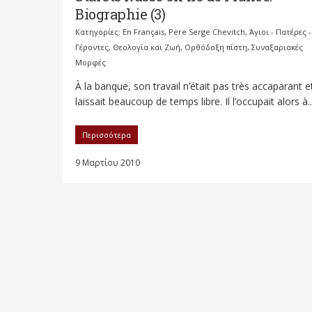
Biographie (3)
Κατηγορίες:
En Français
,
Pere Serge Chevitch
,
Άγιοι - Πατέρες -
Γέροντες
,
Θεολογία και Ζωή
,
Ορθόδοξη πίστη
,
Συναξαριακές
Μορφές
À la banque, son travail n’était pas très accaparant et
laissait beaucoup de temps libre. Il l’occupait alors à..
Περισσότερα
9 Μαρτίου 2010