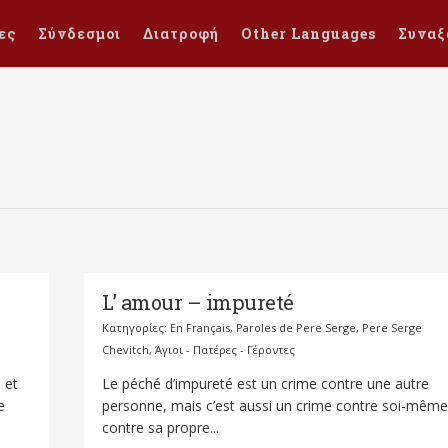
ες
Σύνδεσμοι
Διατροφή
Other Languages
Συναξ
L’ amour – impureté
Κατηγορίες:
En Français
,
Paroles de Pere Serge
,
Pere Serge
Chevitch
,
Άγιοι - Πατέρες - Γέροντες
 et
Le péché d’impureté est un crime contre une autre
e
personne, mais c’est aussi un crime contre soi-même
contre sa propre...