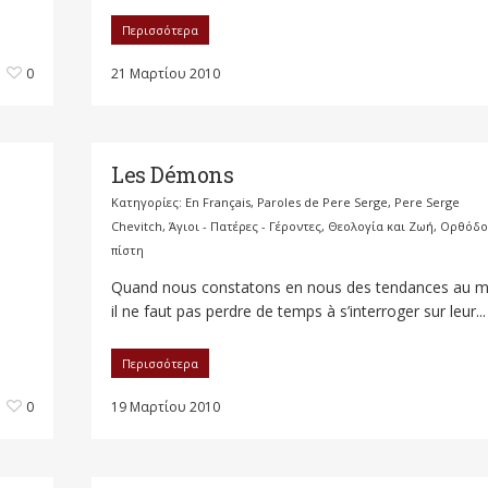
Περισσότερα
0
21 Μαρτίου 2010
Les Démons
Κατηγορίες:
En Français
,
Paroles de Pere Serge
,
Pere Serge
Chevitch
,
Άγιοι - Πατέρες - Γέροντες
,
Θεολογία και Ζωή
,
Ορθόδο
πίστη
Quand nous constatons en nous des tendances au m
il ne faut pas perdre de temps à s’interroger sur leur...
Περισσότερα
0
19 Μαρτίου 2010