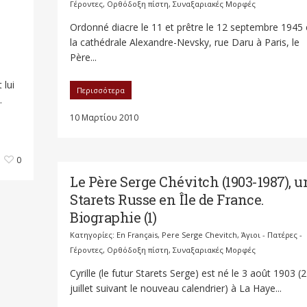
Γέροντες
,
Ορθόδοξη πίστη
,
Συναξαριακές Μορφές
Ordonné diacre le 11 et prêtre le 12 septembre 1945
la cathédrale Alexandre-Nevsky, rue Daru à Paris, le
Père...
 lui
Περισσότερα
.
10 Μαρτίου 2010
0
Le Père Serge Chévitch (1903-1987), u
Starets Russe en Île de France.
Biographie (1)
Κατηγορίες:
En Français
,
Pere Serge Chevitch
,
Άγιοι - Πατέρες -
Γέροντες
,
Ορθόδοξη πίστη
,
Συναξαριακές Μορφές
Cyrille (le futur Starets Serge) est né le 3 août 1903 (
juillet suivant le nouveau calendrier) à La Haye...