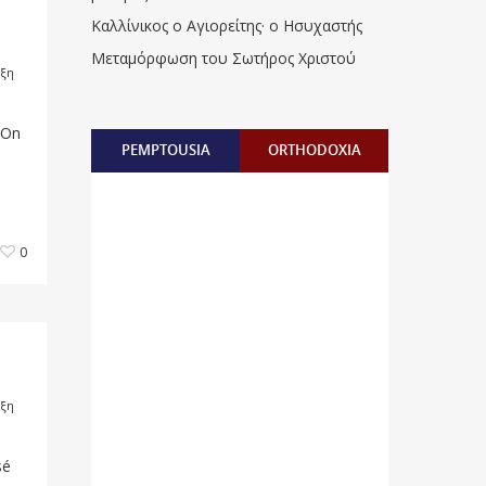
Καλλίνικος ο Αγιορείτης · ο Ησυχαστής
Μεταμόρφωση του Σωτήρος Χριστού
ξη
. On
PEMPTOUSIA
ORTHODOXIA
0
ξη
sé