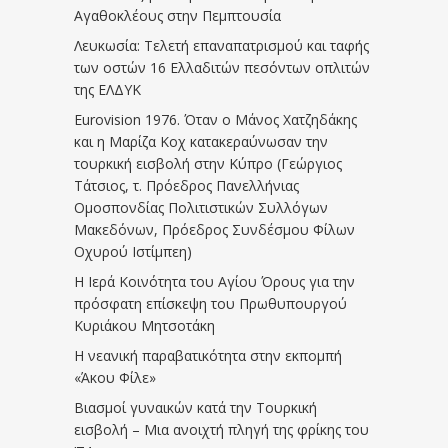
Αγαθοκλέους στην Πεμπτουσία
Λευκωσία: Τελετή επαναπατρισμού και ταφής
των οστών 16 Ελλαδιτών πεσόντων οπλιτών
της ΕΛΔΥΚ
Eurovision 1976. Όταν ο Μάνος Χατζηδάκης
και η Μαρίζα Κοχ κατακεραύνωσαν την
τουρκική εισβολή στην Κύπρο (Γεώργιος
Τάτσιος, τ. Πρόεδρος Πανελλήνιας
Ομοσπονδίας Πολιτιστικών Συλλόγων
Μακεδόνων, Πρόεδρος Συνδέσμου Φίλων
Οχυρού Ιστίμπεη)
Η Ιερά Κοινότητα του Αγίου Όρους για την
πρόσφατη επίσκεψη του Πρωθυπουργού
Κυριάκου Μητσοτάκη
Η νεανική παραβατικότητα στην εκπομπή
«Άκου Φίλε»
Βιασμοί γυναικών κατά την Τουρκική
εισβολή – Μια ανοιχτή πληγή της φρίκης του