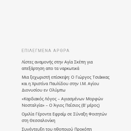
ΕΠΙΛΕΓΜΈΝΑ ΆΡΘΡΑ
Λίστες αναμονής στην Αγία Σκέπη για
απεξάρτηση απο τα ναρκωτικά
Μια ξεχωριστή επίσκεψη: Ο Γιώργος Τσιάκκας
και η Χριστίνα Παυλίδου στην Ι.Μ. Αγίου
Διονυσίου εν Ολύμπω
«Καρδιακός Λόγος – Αγιασμένων Μορφών
Νοσταλγία» – Ο Άγιος Παΐσιος (Β’ μέρος)
Ομιλία Γέροντα Εφραίμ σε Σύναξη Φοιτητών
στη Θεσσαλονίκη
Συνέντευξη του ηθοποιού Προκόπη