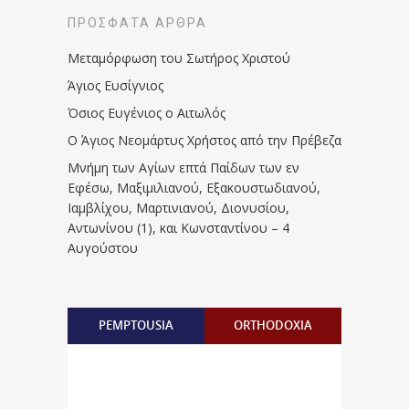
ΠΡΌΣΦΑΤΑ ΆΡΘΡΑ
Μεταμόρφωση του Σωτήρος Χριστού
Άγιος Ευσίγνιος
Όσιος Ευγένιος ο Αιτωλός
Ο Άγιος Νεομάρτυς Χρήστος από την Πρέβεζα
Μνήμη των Aγίων επτά Παίδων των εν
Eφέσω, Mαξιμιλιανού, Eξακουστωδιανού,
Iαμβλίχου, Mαρτινιανού, Διονυσίου,
Aντωνίνου (1), και Kωνσταντίνου – 4
Αυγούστου
PEMPTOUSIA
ORTHODOXIA