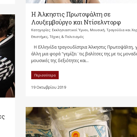
Η Άλκηστις Πρωτοψάλτη σε
Λουξεμβούργο και Ντίσελντορφ
Κατηγορίες:
Εκκλησιαστικοί Ύμνοι, Μουσική, Τραγούδια και Χο
Επιστήμες, Τέχνες & Πολιτισμός
Η Ελληνίδα τραγουδίστρια Άλκηστις Πρωτοψάλτη, γ
άλλη μια φορά “γεμίζει¨τις βαλίτσες της με τις μοναδ
μουσικές της δεξιότητες και...
Περισσότερα
19 Οκτωβρίου 2019
ες