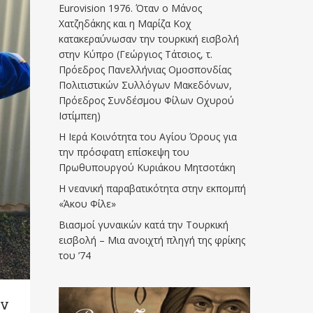
Eurovision 1976. Όταν ο Μάνος
Χατζηδάκης και η Μαρίζα Κοχ
κατακεραύνωσαν την τουρκική εισβολή
στην Κύπρο (Γεώργιος Τάτσιος, τ.
Πρόεδρος Πανελλήνιας Ομοσπονδίας
Πολιτιστικών Συλλόγων Μακεδόνων,
Πρόεδρος Συνδέσμου Φίλων Οχυρού
Ιστίμπεη)
Η Ιερά Κοινότητα του Αγίου Όρους για
την πρόσφατη επίσκεψη του
Πρωθυπουργού Κυριάκου Μητσοτάκη
Η νεανική παραβατικότητα στην εκπομπή
«Άκου Φίλε»
Βιασμοί γυναικών κατά την Τουρκική
εισβολή – Μια ανοιχτή πληγή της φρίκης
του ’74
ην