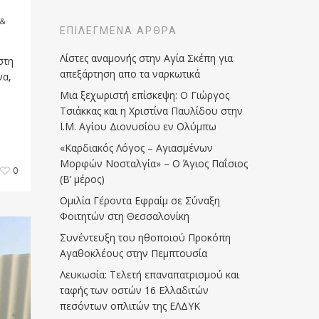
 &
ΕΠΙΛΕΓΜΈΝΑ ΆΡΘΡΑ
Λίστες αναμονής στην Αγία Σκέπη για
στη
απεξάρτηση απο τα ναρκωτικά
να,
Μια ξεχωριστή επίσκεψη: Ο Γιώργος
Τσιάκκας και η Χριστίνα Παυλίδου στην
Ι.Μ. Αγίου Διονυσίου εν Ολύμπω
«Καρδιακός Λόγος – Αγιασμένων
Μορφών Νοσταλγία» – Ο Άγιος Παΐσιος
0
(Β’ μέρος)
Ομιλία Γέροντα Εφραίμ σε Σύναξη
Φοιτητών στη Θεσσαλονίκη
Συνέντευξη του ηθοποιού Προκόπη
Αγαθοκλέους στην Πεμπτουσία
Λευκωσία: Τελετή επαναπατρισμού και
ταφής των οστών 16 Ελλαδιτών
πεσόντων οπλιτών της ΕΛΔΥΚ