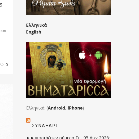
ε
Ελληνικά
 και
English
0
Ελληνικά: (
Android
,
iPhone
)
ΣΥΝΑΞΆΡΙ
►►γιορτάζουν σήμερα Τετ 05 Αυγ 2026: