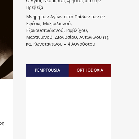
Ο Άγιος Νεομάρτυς Χρήστος από την
Πρέβεζα
Μνήμη των Aγίων επτά Παίδων των εν
Eφέσω, Mαξιμιλιανού,
Eξακουστωδιανού, Iαμβλίχου,
Mαρτινιανού, Διονυσίου, Aντωνίνου (1),
και Kωνσταντίνου – 4 Αυγούστου
PEMPTOUSIA
ORTHODOXIA
ρη