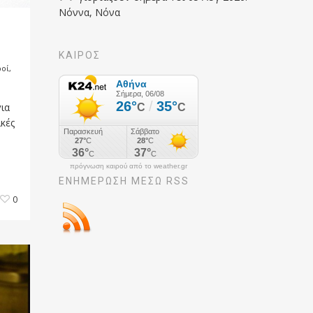
Νόννα, Νόνα
ΚΑΙΡΟΣ
ροί
,
ια
ικές
πρόγνωση καιρού από το weather.gr
ΕΝΗΜΈΡΩΣΉ ΜΕΣΩ RSS
0