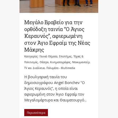
Μεγάλο Βραβείο για την
ορθόδοξη ταινία “Ο Άγιος
Κεραυνός”, αφιερωμένη
στον Άγιο Εφραίμ της Νέας
Μάκρης
Κατηγορίες:
Γενικά Θέματα
,
Επιστήμες, Τέχνες &
Πολιτισμός
,
Θέατρο, Κινηματογράφος, Ντοκυμανταίρ,
TV και Διαδίκτυο
,
Πολυμέσα - Multimedia
Η βουλγαρική ταινία του
δημοσιογράφου Angel Bonchev “Ο
Άγιος Κεραυνός”, η οποία είναι
αφιερωμένη στον Άγιο Εφραίμ τον
Μεγαλομάρτυρα και Θαυματουργό...
Περισσότερα