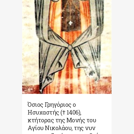
Όσιος Γρηγόριος ο
Ησυχαστής († 1406),
κτήτορας της Μονής του
Αγίου Νικολάου, της νυν