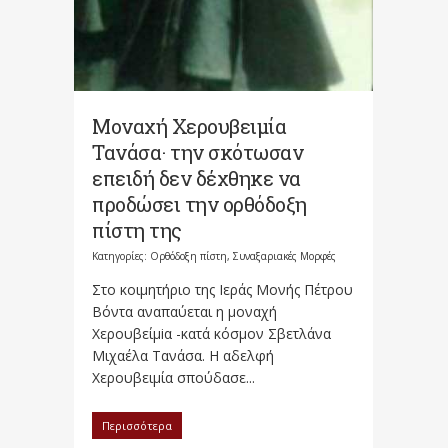
Μοναχή Χερουβειμία
Τανάσα· την σκότωσαν
επειδή δεν δέχθηκε να
προδώσει την ορθόδοξη
πίστη της
Κατηγορίες:
Ορθόδοξη πίστη
,
Συναξαριακές Μορφές
Στο κοιμητήριο της Ιεράς Μονής Πέτρου
Βόντα αναπαύεται η μοναχή
Χερουβείμiα -κατά κόσμον Σβετλάνα
Μιχαέλα Τανάσα. Η αδελφή
Χερουβειμία σπούδασε...
Περισσότερα