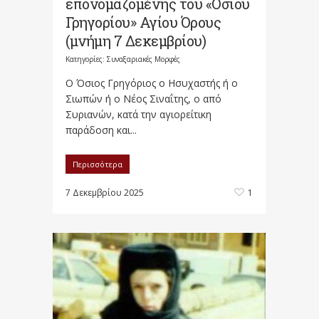
επονομαζομένης του «Οσίου
Γρηγορίου» Αγίου Όρους
(μνήμη 7 Δεκεμβρίου)
Κατηγορίες:
Συναξαριακές Μορφές
Ο Όσιος Γρηγόριος ο Ησυχαστής ή ο
Σιωπών ή ο Νέος Σιναΐτης, ο από
Συριανών, κατά την αγιορείτικη
παράδοση και...
Περισσότερα
7 Δεκεμβρίου 2025
1