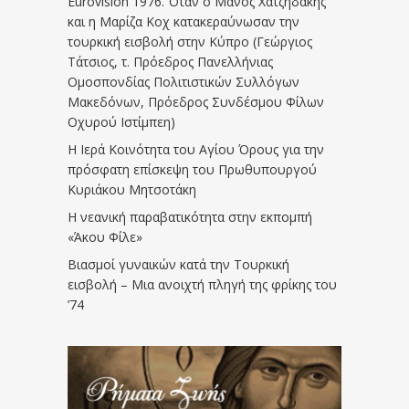
Eurovision 1976. Όταν ο Μάνος Χατζηδάκης
και η Μαρίζα Κοχ κατακεραύνωσαν την
τουρκική εισβολή στην Κύπρο (Γεώργιος
Τάτσιος, τ. Πρόεδρος Πανελλήνιας
Ομοσπονδίας Πολιτιστικών Συλλόγων
Μακεδόνων, Πρόεδρος Συνδέσμου Φίλων
Οχυρού Ιστίμπεη)
Η Ιερά Κοινότητα του Αγίου Όρους για την
πρόσφατη επίσκεψη του Πρωθυπουργού
Κυριάκου Μητσοτάκη
Η νεανική παραβατικότητα στην εκπομπή
«Άκου Φίλε»
Βιασμοί γυναικών κατά την Τουρκική
εισβολή – Μια ανοιχτή πληγή της φρίκης του
’74