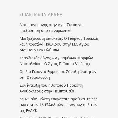
ΕΠΙΛΕΓΜΈΝΑ ΆΡΘΡΑ
Λίστες αναμονής στην Αγία Σκέπη για
απεξάρτηση απο τα ναρκωτικά
Μια ξεχωριστή επίσκεψη: Ο Γιώργος Τσιάκκας
και η Χριστίνα Παυλίδου στην Ι.Μ. Αγίου
Διονυσίου εν Ολύμπω
«Καρδιακός Λόγος – Αγιασμένων Μορφών
Νοσταλγία» – Ο Άγιος Παΐσιος (Β’ μέρος)
Ομιλία Γέροντα Εφραίμ σε Σύναξη Φοιτητών
στη Θεσσαλονίκη
Συνέντευξη του ηθοποιού Προκόπη
Αγαθοκλέους στην Πεμπτουσία
Λευκωσία: Τελετή επαναπατρισμού και ταφής
των οστών 16 Ελλαδιτών πεσόντων οπλιτών
της ΕΛΔΥΚ