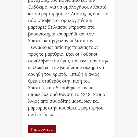
μοναχούς, τον Βονιφάτιο και τον
Ευδόκιμο, για να ομολογήσουν Χριστό
και να μαρτυρήσουν. Δυστυχώς όμως οι
δύο υποψήφιοι ομολογητές και
μάρτυρες δείλιασαν μπροστά στα
βασανιστήρια και αρνήθηκαν τον
Χριστό, κατήγγειλαν μάλιστα τον
Γεννάδιο ως αιτία της πορείας τους
προς το μαρτύριο. Έτσι οι Τούρκοι
συνέλαβαν τον άγιο, τον έκλεισαν στην
φυλακή και τον βασάνισαν σκληρά να
αρνηθή τον Χριστό. Επειδή ο άγιος
έμεινε σταθερός στην πίση του
Χριστού, καταδικάσθηκε στον με
αποκεφαλισμό θάνατο το 1818. Έτσι ο
Άγιος από συνοδίτης μαρτύρων και
μάρτυρας στην προαίρεσι, μαρτύρησε
αντί εκείνων.
Περισσότερα