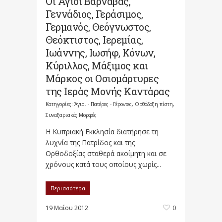
Οι Αγιοι Βαρνάβας,
Γεννάδιος, Γεράσιμος,
Γερμανός, Θεόγνωστος,
Θεόκτιστος, Ιερεμίας,
Ιωάννης, Ιωσήφ, Κόνων,
Κύριλλος, Μάξιμος και
Μάρκος οι Οσιομάρτυρες
της Ιεράς Μονής Καντάρας
Κατηγορίες:
Άγιοι - Πατέρες - Γέροντες
,
Ορθόδοξη πίστη
,
Συναξαριακές Μορφές
Η Κυπριακή Εκκλησία διατήρησε τη
λυχνία της Πατρίδος και της
Ορθοδοξίας σταθερά ακοίμητη και σε
χρόνους κατά τους οποίους χωρίς...
Περισσότερα
19 Μαΐου 2012
0