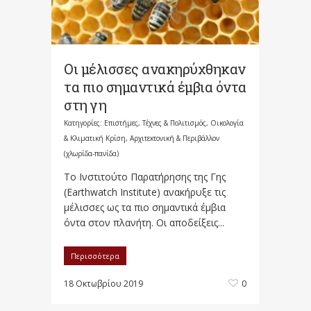
Οι μέλισσες ανακηρύχθηκαν
τα πιο σημαντικά έμβια όντα
στη γη
Κατηγορίες:
Επιστήμες, Τέχνες & Πολιτισμός
,
Οικολογία
& Κλιματική Κρίση, Αρχιτεκτονική & Περιβάλλον
(χλωρίδα-πανίδα)
Το Ινστιτούτο Παρατήρησης της Γης
(Earthwatch Institute) ανακήρυξε τις
μέλισσες ως τα πιο σημαντικά έμβια
όντα στον πλανήτη. Οι αποδείξεις...
Περισσότερα
18 Οκτωβρίου 2019
0