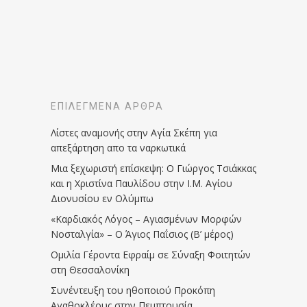
ΕΠΙΛΕΓΜΈΝΑ ΆΡΘΡΑ
Λίστες αναμονής στην Αγία Σκέπη για
απεξάρτηση απο τα ναρκωτικά
Μια ξεχωριστή επίσκεψη: Ο Γιώργος Τσιάκκας
και η Χριστίνα Παυλίδου στην Ι.Μ. Αγίου
Διονυσίου εν Ολύμπω
«Καρδιακός Λόγος – Αγιασμένων Μορφών
Νοσταλγία» – Ο Άγιος Παΐσιος (Β’ μέρος)
Ομιλία Γέροντα Εφραίμ σε Σύναξη Φοιτητών
στη Θεσσαλονίκη
Συνέντευξη του ηθοποιού Προκόπη
Αγαθοκλέους στην Πεμπτουσία