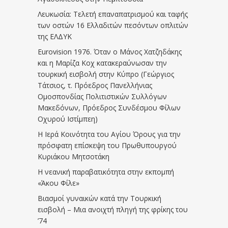
Λευκωσία: Τελετή επαναπατρισμού και ταφής
των οστών 16 Ελλαδιτών πεσόντων οπλιτών
της ΕΛΔΥΚ
Eurovision 1976. Όταν ο Μάνος Χατζηδάκης
και η Μαρίζα Κοχ κατακεραύνωσαν την
τουρκική εισβολή στην Κύπρο (Γεώργιος
Τάτσιος, τ. Πρόεδρος Πανελλήνιας
Ομοσπονδίας Πολιτιστικών Συλλόγων
Μακεδόνων, Πρόεδρος Συνδέσμου Φίλων
Οχυρού Ιστίμπεη)
Η Ιερά Κοινότητα του Αγίου Όρους για την
πρόσφατη επίσκεψη του Πρωθυπουργού
Κυριάκου Μητσοτάκη
Η νεανική παραβατικότητα στην εκπομπή
«Άκου Φίλε»
Βιασμοί γυναικών κατά την Τουρκική
εισβολή – Μια ανοιχτή πληγή της φρίκης του
’74