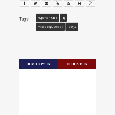
Hyperion GR-1
Γη
Tags:
Μικροδορυφόρος
Τροχια
ΠΕΜΠΤΟΥΣΙΑ
ΟΡΘΟΔΟΞΙΑ