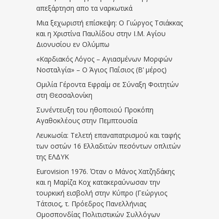
απεξάρτηση απο τα ναρκωτικά
Μια ξεχωριστή επίσκεψη: Ο Γιώργος Τσιάκκας
και η Χριστίνα Παυλίδου στην Ι.Μ. Αγίου
Διονυσίου εν Ολύμπω
«Καρδιακός Λόγος – Αγιασμένων Μορφών
Νοσταλγία» – Ο Άγιος Παΐσιος (Β’ μέρος)
Ομιλία Γέροντα Εφραίμ σε Σύναξη Φοιτητών
στη Θεσσαλονίκη
Συνέντευξη του ηθοποιού Προκόπη
Αγαθοκλέους στην Πεμπτουσία
Λευκωσία: Τελετή επαναπατρισμού και ταφής
των οστών 16 Ελλαδιτών πεσόντων οπλιτών
της ΕΛΔΥΚ
Eurovision 1976. Όταν ο Μάνος Χατζηδάκης
και η Μαρίζα Κοχ κατακεραύνωσαν την
τουρκική εισβολή στην Κύπρο (Γεώργιος
Τάτσιος, τ. Πρόεδρος Πανελλήνιας
Ομοσπονδίας Πολιτιστικών Συλλόγων