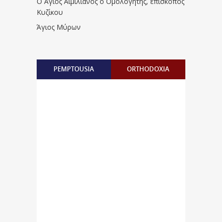
Ο Άγιος Αιμιλιανός ο Ομολογητής, επίσκοπος
Κυζίκου
Άγιος Μύρων
PEMPTOUSIA
ORTHODOXIA