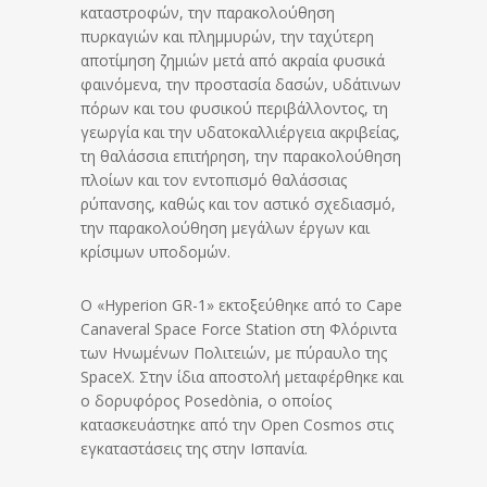
καταστροφών, την παρακολούθηση
πυρκαγιών και πλημμυρών, την ταχύτερη
αποτίμηση ζημιών μετά από ακραία φυσικά
φαινόμενα, την προστασία δασών, υδάτινων
πόρων και του φυσικού περιβάλλοντος, τη
γεωργία και την υδατοκαλλιέργεια ακριβείας,
τη θαλάσσια επιτήρηση, την παρακολούθηση
πλοίων και τον εντοπισμό θαλάσσιας
ρύπανσης, καθώς και τον αστικό σχεδιασμό,
την παρακολούθηση μεγάλων έργων και
κρίσιμων υποδομών.
Ο «Hyperion GR-1» εκτοξεύθηκε από το Cape
Canaveral Space Force Station στη Φλόριντα
των Ηνωμένων Πολιτειών, με πύραυλο της
SpaceX. Στην ίδια αποστολή μεταφέρθηκε και
ο δορυφόρος Posedònia, ο οποίος
κατασκευάστηκε από την Open Cosmos στις
εγκαταστάσεις της στην Ισπανία.