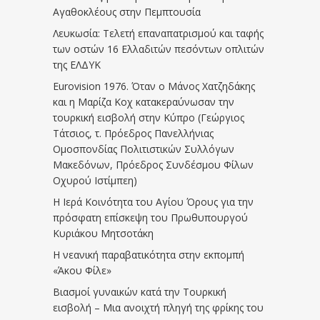
Αγαθοκλέους στην Πεμπτουσία
Λευκωσία: Τελετή επαναπατρισμού και ταφής
των οστών 16 Ελλαδιτών πεσόντων οπλιτών
της ΕΛΔΥΚ
Eurovision 1976. Όταν ο Μάνος Χατζηδάκης
και η Μαρίζα Κοχ κατακεραύνωσαν την
τουρκική εισβολή στην Κύπρο (Γεώργιος
Τάτσιος, τ. Πρόεδρος Πανελλήνιας
Ομοσπονδίας Πολιτιστικών Συλλόγων
Μακεδόνων, Πρόεδρος Συνδέσμου Φίλων
Οχυρού Ιστίμπεη)
Η Ιερά Κοινότητα του Αγίου Όρους για την
πρόσφατη επίσκεψη του Πρωθυπουργού
Κυριάκου Μητσοτάκη
Η νεανική παραβατικότητα στην εκπομπή
«Άκου Φίλε»
Βιασμοί γυναικών κατά την Τουρκική
εισβολή – Μια ανοιχτή πληγή της φρίκης του