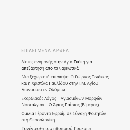
ΕΠΙΛΕΓΜΈΝΑ ΆΡΘΡΑ
Λίστες αναμονής στην Αγία Σκέπη για
απεξάρτηση απο τα ναρκωτικά
Μια ξεχωριστή επίσκεψη: Ο Γιώργος Τσιάκκας
και η Χριστίνα Παυλίδου στην Ι.Μ. Αγίου
Διονυσίου εν Ολύμπω
«Καρδιακός Λόγος – Αγιασμένων Μορφών
Νοσταλγία» – Ο Άγιος Παΐσιος (Β’ μέρος)
Ομιλία Γέροντα Εφραίμ σε Σύναξη Φοιτητών
στη Θεσσαλονίκη
Συνέντευξη του ηθοποιού Προκόπη