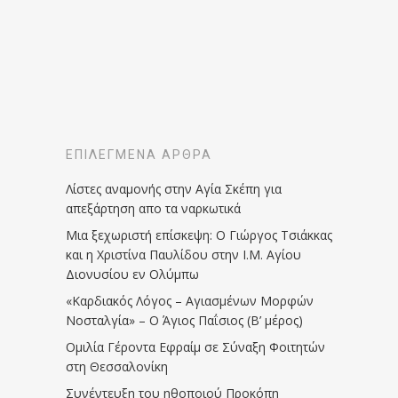
ΕΠΙΛΕΓΜΈΝΑ ΆΡΘΡΑ
Λίστες αναμονής στην Αγία Σκέπη για
απεξάρτηση απο τα ναρκωτικά
Μια ξεχωριστή επίσκεψη: Ο Γιώργος Τσιάκκας
και η Χριστίνα Παυλίδου στην Ι.Μ. Αγίου
Διονυσίου εν Ολύμπω
«Καρδιακός Λόγος – Αγιασμένων Μορφών
Νοσταλγία» – Ο Άγιος Παΐσιος (Β’ μέρος)
Ομιλία Γέροντα Εφραίμ σε Σύναξη Φοιτητών
στη Θεσσαλονίκη
Συνέντευξη του ηθοποιού Προκόπη