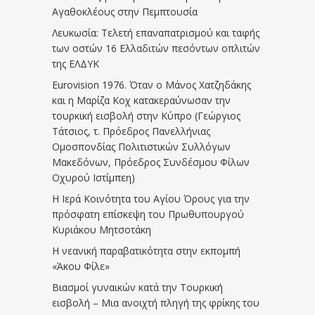
Αγαθοκλέους στην Πεμπτουσία
Λευκωσία: Τελετή επαναπατρισμού και ταφής
των οστών 16 Ελλαδιτών πεσόντων οπλιτών
της ΕΛΔΥΚ
Eurovision 1976. Όταν ο Μάνος Χατζηδάκης
και η Μαρίζα Κοχ κατακεραύνωσαν την
τουρκική εισβολή στην Κύπρο (Γεώργιος
Τάτσιος, τ. Πρόεδρος Πανελλήνιας
Ομοσπονδίας Πολιτιστικών Συλλόγων
Μακεδόνων, Πρόεδρος Συνδέσμου Φίλων
Οχυρού Ιστίμπεη)
Η Ιερά Κοινότητα του Αγίου Όρους για την
πρόσφατη επίσκεψη του Πρωθυπουργού
Κυριάκου Μητσοτάκη
Η νεανική παραβατικότητα στην εκπομπή
«Άκου Φίλε»
Βιασμοί γυναικών κατά την Τουρκική
εισβολή – Μια ανοιχτή πληγή της φρίκης του