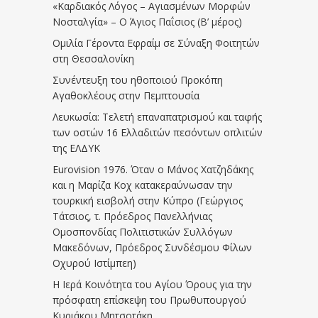
«Καρδιακός Λόγος – Αγιασμένων Μορφών
Νοσταλγία» – Ο Άγιος Παΐσιος (Β’ μέρος)
Ομιλία Γέροντα Εφραίμ σε Σύναξη Φοιτητών
στη Θεσσαλονίκη
Συνέντευξη του ηθοποιού Προκόπη
Αγαθοκλέους στην Πεμπτουσία
Λευκωσία: Τελετή επαναπατρισμού και ταφής
των οστών 16 Ελλαδιτών πεσόντων οπλιτών
της ΕΛΔΥΚ
Eurovision 1976. Όταν ο Μάνος Χατζηδάκης
και η Μαρίζα Κοχ κατακεραύνωσαν την
τουρκική εισβολή στην Κύπρο (Γεώργιος
Τάτσιος, τ. Πρόεδρος Πανελλήνιας
Ομοσπονδίας Πολιτιστικών Συλλόγων
Μακεδόνων, Πρόεδρος Συνδέσμου Φίλων
Οχυρού Ιστίμπεη)
Η Ιερά Κοινότητα του Αγίου Όρους για την
πρόσφατη επίσκεψη του Πρωθυπουργού
Κυριάκου Μητσοτάκη