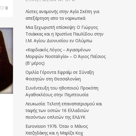
0
Λίστες αναμονής στην Αγία Σκέπη για
απεξάρτηση απο τα ναρκωτικά
Μια ξεχωριστή επίσκεψη: Ο Γιώργος
Τσιάκκας και η Χριστίνα Παυλίδου στην
Ι.Μ. Αγίου Διονυσίου εν Ολύμπω
«Καρδιακός Λόγος – Αγιασμένων
Μορφών Νοσταλγία» – Ο Άγιος Παΐσιος
(Β’ μέρος)
Ομιλία Γέροντα Εφραίμ σε Σύναξη
Φοιτητών στη Θεσσαλονίκη
Συνέντευξη του ηθοποιού Προκόπη
Αγαθοκλέους στην Πεμπτουσία
Λευκωσία: Τελετή επαναπατρισμού και
ταφής των οστών 16 Ελλαδιτών
πεσόντων οπλιτών της ΕΛΔΥΚ
Eurovision 1976. Όταν ο Μάνος
Χατζηδάκης και η Μαρίζα Κοχ