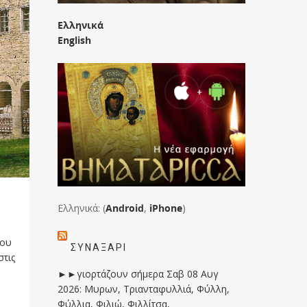
Ελληνικά
English
Ελληνικά: (
Android
,
iPhone
)
του
ΣΥΝΑΞΆΡΙ
στις
►►γιορτάζουν σήμερα Σαβ 08 Αυγ
2026: Μυρων, Τριανταφυλλιά, Φύλλη,
Φύλλια, Φιλιώ, Φιλλίτσα,