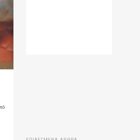
από
ν
ΕΠΙΛΕΓΜΈΝΑ ΆΡΘΡΑ