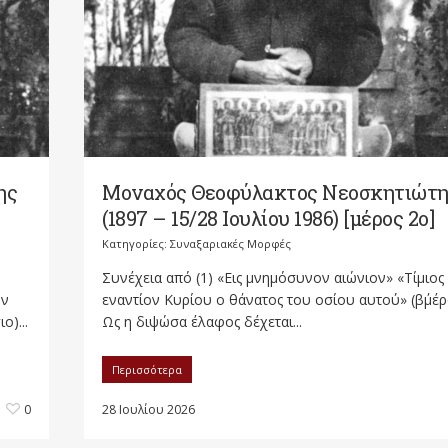
ης
Μοναχός Θεοφύλακτος Νεοσκητιώτη
(1897 – 15/28 Ιουλίου 1986) [μέρος 2ο]
Κατηγορίες:
Συναξαριακές Μορφές
Συνέχεια από (1) «Εις μνημόσυνον αιώνιον» «Τίμιος
ην
εναντίον Κυρίου ο θάνατος του οσίου αυτού» (β΄μέρ
ο)...
Ως η διψώσα έλαφος δέχεται...
Περισσότερα
0
28 Ιουλίου 2026