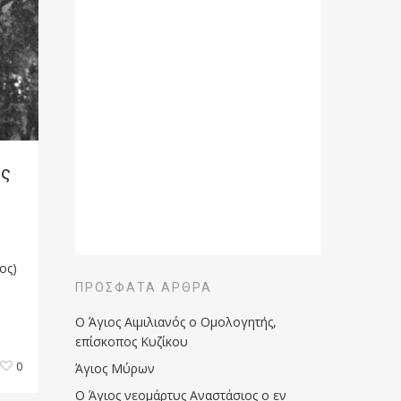
ς
ος)
ΠΡΌΣΦΑΤΑ ΆΡΘΡΑ
Ο Άγιος Αιμιλιανός ο Ομολογητής,
επίσκοπος Κυζίκου
0
Άγιος Μύρων
Ο Άγιος νεομάρτυς Αναστάσιος ο εν