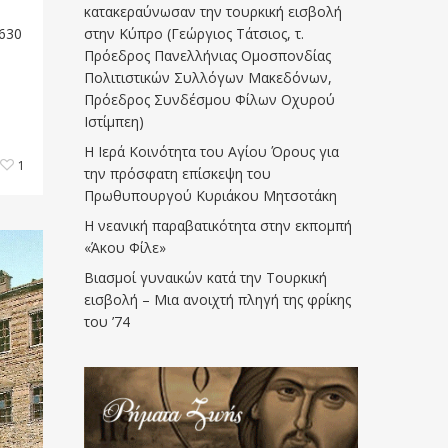
κατακεραύνωσαν την τουρκική εισβολή
στην Κύπρο (Γεώργιος Τάτσιος, τ.
 630
Πρόεδρος Πανελλήνιας Ομοσπονδίας
Πολιτιστικών Συλλόγων Μακεδόνων,
Πρόεδρος Συνδέσμου Φίλων Οχυρού
Ιστίμπεη)
Η Ιερά Κοινότητα του Αγίου Όρους για
1
την πρόσφατη επίσκεψη του
Πρωθυπουργού Κυριάκου Μητσοτάκη
Η νεανική παραβατικότητα στην εκπομπή
«Άκου Φίλε»
Βιασμοί γυναικών κατά την Τουρκική
εισβολή – Μια ανοιχτή πληγή της φρίκης
του ’74