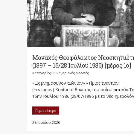
Μοναχός Θεοφύλακτος Νεοσκητιώτ
(1897 – 15/28 Ιουλίου 1986) [μέρος 1ο]
Κατηγορίες:
Συναξαριακές Μορφές
«Εις μνημόσυνον αιώνιον» «Τίμιος εναντίον
(=ενώπιον) Κυρίου ο θάνατος του οσίου αυτού» Τ
15ην Ιουλίου 1986 (28/07/1986 με το νέο ημερολόγι
Περισσότερα
28 Ιουλίου 2026