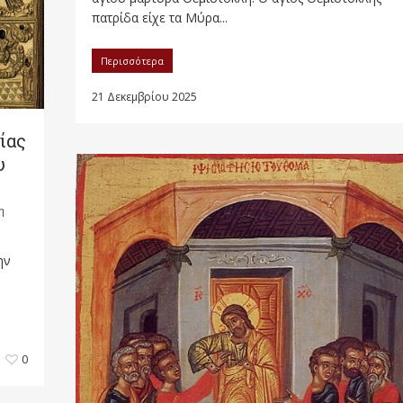
πατρίδα είχε τα Μύρα...
Περισσότερα
21 Δεκεμβρίου 2025
ίας
υ
η
ην
0