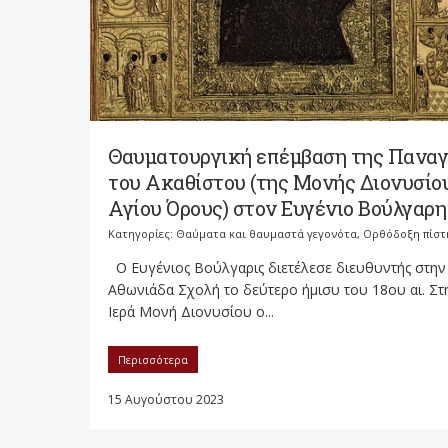
Θαυματουργική επέμβαση της Παναγ
του Ακαθίστου (της Μονής Διονυσίο
Αγίου Όρους) στον Ευγένιο Βούλγαρη
Κατηγορίες:
Θαύματα και θαυμαστά γεγονότα
,
Ορθόδοξη πίστ
Ο Ευγένιος Βούλγαρις διετέλεσε διευθυντής στην
Αθωνιάδα Σχολή το δεύτερο ήμισυ του 18ου αι. Στ
Ιερά Μονή Διονυσίου ο...
Περισσότερα
15 Αυγούστου 2023