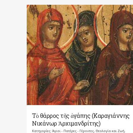
Τὸ θάρρος τῆς ἀγάπης (Καραγιάννης
Νικάνωρ Ἀρχιμανδρίτης)
Κατηγορίες:
Άγιοι - Πατέρες - Γέροντες
,
Θεολογία και Ζωή
,