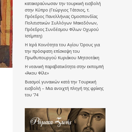
κατακεραύνωσαν την τουρκική εισβολή
στην Κύπρο (Γεώργιος Τάτσιος, τ.
Πρόεδρος Πανελλήνιας Ομοσπονδίας
Πολιτιστικών Συλλόγων Μακεδόνων,
Πρόεδρος Συνδέσμου Φίλων Οχυρού
Ιστίμπεη)
Η Ιερά Κοινότητα του Αγίου Όρους για
την πρόσφατη επίσκεψη του
Πρωθυπουργού Κυριάκου Μητσοτάκη
Η νεανική παραβατικότητα στην εκπομπή
«Άκου Φίλε»
Βιασμοί γυναικών κατά την Τουρκική
εισβολή – Μια ανοιχτή πληγή της φρίκης
του ’74