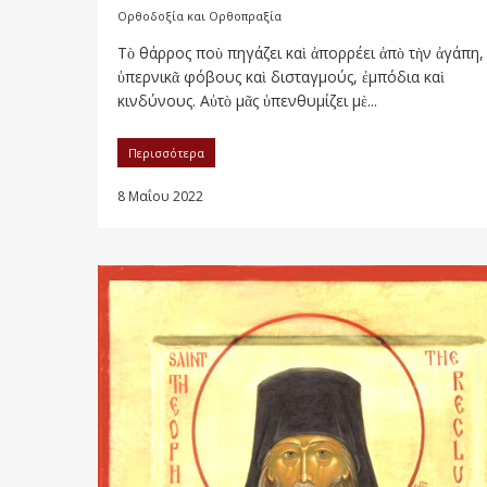
Ορθοδοξία και Ορθοπραξία
Τὸ θάρρος ποὺ πηγάζει καὶ ἀπορρέει ἀπὸ τὴν ἀγάπη,
ὑπερνικᾶ φόβους καὶ δισταγμούς, ἐμπόδια καὶ
κινδύνους. Αὐτὸ μᾶς ὑπενθυμίζει μὲ...
Περισσότερα
8 Μαΐου 2022