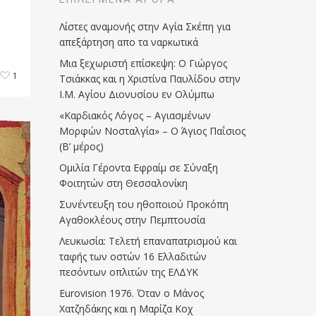
Λίστες αναμονής στην Αγία Σκέπη για
απεξάρτηση απο τα ναρκωτικά
Μια ξεχωριστή επίσκεψη: Ο Γιώργος
1
Τσιάκκας και η Χριστίνα Παυλίδου στην
Ι.Μ. Αγίου Διονυσίου εν Ολύμπω
«Καρδιακός Λόγος – Αγιασμένων
Μορφών Νοσταλγία» – Ο Άγιος Παΐσιος
(Β’ μέρος)
Ομιλία Γέροντα Εφραίμ σε Σύναξη
Φοιτητών στη Θεσσαλονίκη
Συνέντευξη του ηθοποιού Προκόπη
Αγαθοκλέους στην Πεμπτουσία
Λευκωσία: Τελετή επαναπατρισμού και
ταφής των οστών 16 Ελλαδιτών
πεσόντων οπλιτών της ΕΛΔΥΚ
Eurovision 1976. Όταν ο Μάνος
Χατζηδάκης και η Μαρίζα Κοχ