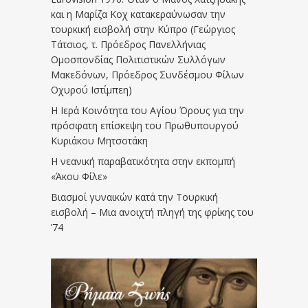
και η Μαρίζα Κοχ κατακεραύνωσαν την
τουρκική εισβολή στην Κύπρο (Γεώργιος
Τάτσιος, τ. Πρόεδρος Πανελλήνιας
Ομοσπονδίας Πολιτιστικών Συλλόγων
Μακεδόνων, Πρόεδρος Συνδέσμου Φίλων
Οχυρού Ιστίμπεη)
Η Ιερά Κοινότητα του Αγίου Όρους για την
πρόσφατη επίσκεψη του Πρωθυπουργού
Κυριάκου Μητσοτάκη
Η νεανική παραβατικότητα στην εκπομπή
«Άκου Φίλε»
Βιασμοί γυναικών κατά την Τουρκική
εισβολή – Μια ανοιχτή πληγή της φρίκης του
’74