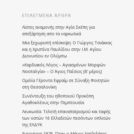
ΕΠΙΛΕΓΜΈΝΑ ΆΡΘΡΑ
Λίστες αναμονής στην Αγία Σκέπη για
απεξάρτηση απο τα ναρκωτικά
Μια ξεχωριστή επίσκεψη: Ο Γιώργος Τσιάκκας
και η Χριστίνα Παυλίδου στην Ι.Μ. Αγίου
Διονυσίου εν Ολύμπω
«Καρδιακός Λόγος – Αγιασμένων Μορφών
Νοσταλγία» – Ο Άγιος Παΐσιος (Β’ μέρος)
Ομιλία Γέροντα Εφραίμ σε Σύναξη Φοιτητών
στη Θεσσαλονίκη
Συνέντευξη του ηθοποιού Προκόπη
Αγαθοκλέους στην Πεμπτουσία
Λευκωσία: Τελετή επαναπατρισμού και ταφής
των οστών 16 Ελλαδιτών πεσόντων οπλιτών
της ΕΛΔΥΚ
Eurovision 1976. Όταν ο Μάνος Χατζηδάκης