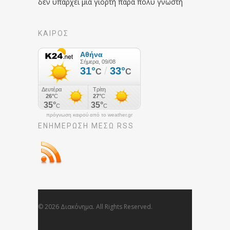
δεν υπάρχει μια γιορτή πάρα πολύ γνωστή
ΚΑΙΡΟΣ
πρόγνωση καιρού από το weather.gr
ΕΝΗΜΈΡΩΣΉ ΜΕΣΩ RSS
© 2026 Διακόνημα. All Rights Reserved.