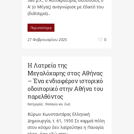
380 μ.Χ., ο Αυτοκράτορας Θεοδόσιος ο
Α’ (ο Μέγας) αναγνώρισε με έδικτό του
(διάταγμα)...
Περισσότερα
27 Φεβρουαρίου 2025
0
Η Λατρεία της
Μεγαλόχαρης στας Αθήνας
– Ένα ενδιαφέρον ιστορικό
οδοιπορικό στην Αθήνα του
παρελθόντος
Κατηγορίες:
Θεολογία και Ζωή
Βύρων Κωνσταντάρας Ελληνική
Δημιουργία, τ. 61, 1950 Σε καμμιά πόλη
στον κόσμο δεν λατρεύτηκε η Παναγία
τόσο, όσο εδώ στην...