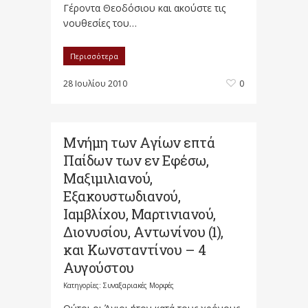
Γέροντα Θεοδόσιου και ακούστε τις
νουθεσίες του…
Περισσότερα
28 Ιουλίου 2010
0
Μνήμη των Aγίων επτά
Παίδων των εν Eφέσω,
Mαξιμιλιανού,
Eξακουστωδιανού,
Iαμβλίχου, Mαρτινιανού,
Διονυσίου, Aντωνίνου (1),
και Kωνσταντίνου – 4
Αυγούστου
Κατηγορίες:
Συναξαριακές Μορφές