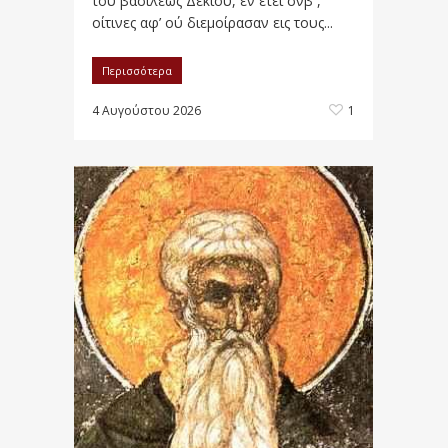
του βασιλέως Δεκίου, εν έτει σνβ΄ ,
οίτινες αφ’ ού διεμοίρασαν εις τους...
Περισσότερα
4 Αυγούστου 2026
1