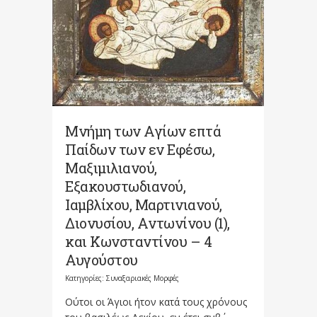
Μνήμη των Aγίων επτά
Παίδων των εν Eφέσω,
Mαξιμιλιανού,
Eξακουστωδιανού,
Iαμβλίχου, Mαρτινιανού,
Διονυσίου, Aντωνίνου (1),
και Kωνσταντίνου – 4
Αυγούστου
Κατηγορίες:
Συναξαριακές Μορφές
Oύτοι οι Άγιοι ήτον κατά τους χρόνους