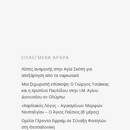
ΕΠΙΛΕΓΜΈΝΑ ΆΡΘΡΑ
Λίστες αναμονής στην Αγία Σκέπη για
απεξάρτηση απο τα ναρκωτικά
Μια ξεχωριστή επίσκεψη: Ο Γιώργος Τσιάκκας
και η Χριστίνα Παυλίδου στην Ι.Μ. Αγίου
Διονυσίου εν Ολύμπω
«Καρδιακός Λόγος – Αγιασμένων Μορφών
Νοσταλγία» – Ο Άγιος Παΐσιος (Β’ μέρος)
Ομιλία Γέροντα Εφραίμ σε Σύναξη Φοιτητών
στη Θεσσαλονίκη