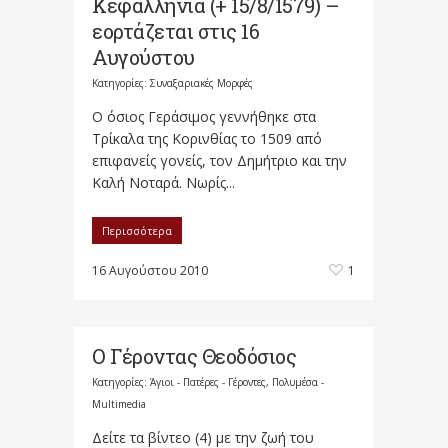
Κεφαλληνία (+ 15/8/1579) –
εορτάζεται στις 16
Αυγούστου
Κατηγορίες:
Συναξαριακές Μορφές
Ο όσιος Γεράσιμος γεννήθηκε στα
Τρίκαλα της Κορινθίας το 1509 από
επιφανείς γονείς, τον Δημήτριο και την
Καλή Νοταρά. Νωρίς...
Περισσότερα
16 Αυγούστου 2010
1
Ο Γέροντας Θεοδόσιος
Κατηγορίες:
Άγιοι - Πατέρες - Γέροντες
,
Πολυμέσα -
Multimedia
Δείτε τα βίντεο (4) με την ζωή του