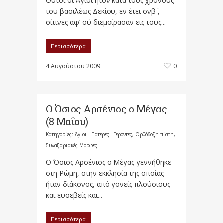
Oύτοι οι Άγιοι ήτον κατά τους χρόνους
του βασιλέως Δεκίου, εν έτει σνβ΄ ,
οίτινες αφ’ ού διεμοίρασαν εις τους...
Περισσότερα
4 Αυγούστου 2009
0
Ο Όσιος Αρσένιος ο Μέγας
(8 Μαΐου)
Κατηγορίες:
Άγιοι - Πατέρες - Γέροντες
,
Ορθόδοξη πίστη
,
Συναξαριακές Μορφές
Ο Όσιος Αρσένιος ο Μέγας γεννήθηκε
στη Ρώμη, στην εκκλησία της οποίας
ήταν διάκονος, από γονείς πλούσιους
και ευσεβείς και...
Περισσότερα