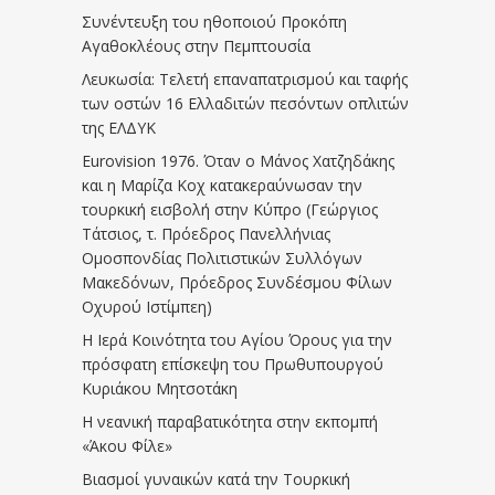
Συνέντευξη του ηθοποιού Προκόπη
Αγαθοκλέους στην Πεμπτουσία
Λευκωσία: Τελετή επαναπατρισμού και ταφής
των οστών 16 Ελλαδιτών πεσόντων οπλιτών
της ΕΛΔΥΚ
Eurovision 1976. Όταν ο Μάνος Χατζηδάκης
και η Μαρίζα Κοχ κατακεραύνωσαν την
τουρκική εισβολή στην Κύπρο (Γεώργιος
Τάτσιος, τ. Πρόεδρος Πανελλήνιας
Ομοσπονδίας Πολιτιστικών Συλλόγων
Μακεδόνων, Πρόεδρος Συνδέσμου Φίλων
Οχυρού Ιστίμπεη)
Η Ιερά Κοινότητα του Αγίου Όρους για την
πρόσφατη επίσκεψη του Πρωθυπουργού
Κυριάκου Μητσοτάκη
Η νεανική παραβατικότητα στην εκπομπή
«Άκου Φίλε»
Βιασμοί γυναικών κατά την Τουρκική