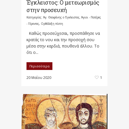
Έγκλειστος: Ο μετεωρισμός
στην προσευχή
Κατηγορίες:
Άγ. Θεοφάνης ο Έγκλειστος
,
Άγιοι - Πατέρες
- Γέροντες
,
Ορθόδοξη πίστη
Καθώς προσεύχεσαι, προσπάθησε να
κρατάς το νου και την προσοχή σου
μέσα στην καρδιά, πουθενά άλλου. Το
ότι ο...
Περισσότερα
20 Μαΐου 2020
1