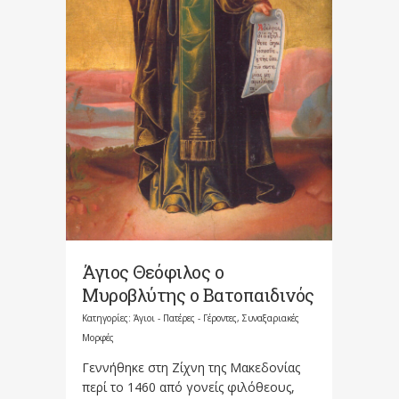
Άγιος Θεόφιλος ο
Μυροβλύτης ο Βατοπαιδινός
Κατηγορίες:
Άγιοι - Πατέρες - Γέροντες
,
Συναξαριακές
Μορφές
Γεννήθηκε στη Ζίχνη της Μακεδονίας
περί το 1460 από γονείς φιλόθεους,