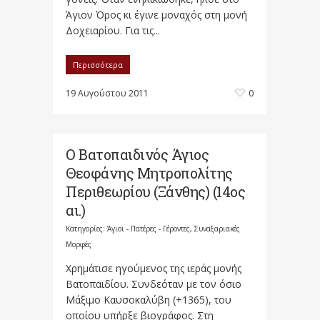
Άγιον Όρος κι έγινε μοναχός στη μονή
Δοχειαρίου. Για τις...
Περισσότερα
19 Αυγούστου 2011
0
Ο Βατοπαιδινός Άγιος
Θεοφάνης Μητροπολίτης
Περιθεωρίου (Ξάνθης) (14ος
αι.)
Κατηγορίες:
Άγιοι - Πατέρες - Γέροντες
,
Συναξαριακές
Μορφές
Χρημάτισε ηγούμενος της ιεράς μονής
Βατοπαιδίου. Συνδεόταν με τον όσιο
Μάξιμο Καυσοκαλύβη (+1365), του
οποίου υπήρξε βιογράφος. Στη