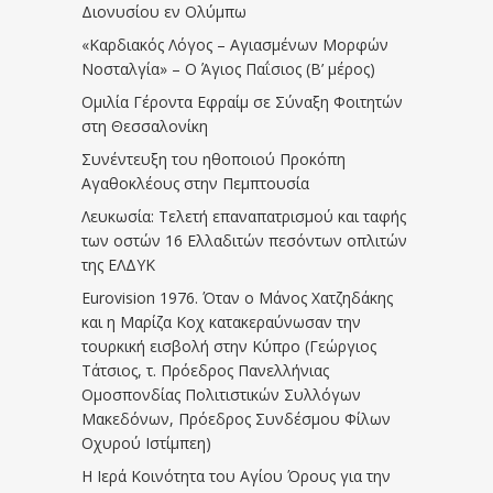
Διονυσίου εν Ολύμπω
«Καρδιακός Λόγος – Αγιασμένων Μορφών
Νοσταλγία» – Ο Άγιος Παΐσιος (Β’ μέρος)
Ομιλία Γέροντα Εφραίμ σε Σύναξη Φοιτητών
στη Θεσσαλονίκη
Συνέντευξη του ηθοποιού Προκόπη
Αγαθοκλέους στην Πεμπτουσία
Λευκωσία: Τελετή επαναπατρισμού και ταφής
των οστών 16 Ελλαδιτών πεσόντων οπλιτών
της ΕΛΔΥΚ
Eurovision 1976. Όταν ο Μάνος Χατζηδάκης
και η Μαρίζα Κοχ κατακεραύνωσαν την
τουρκική εισβολή στην Κύπρο (Γεώργιος
Τάτσιος, τ. Πρόεδρος Πανελλήνιας
Ομοσπονδίας Πολιτιστικών Συλλόγων
Μακεδόνων, Πρόεδρος Συνδέσμου Φίλων
Οχυρού Ιστίμπεη)
Η Ιερά Κοινότητα του Αγίου Όρους για την