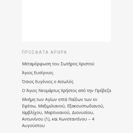
ΠΡΌΣΦΑΤΑ ΆΡΘΡΑ
Μεταμόρφωση του Σωτήρος Χριστού
Άγιος Ευσίγνιος
Όσιος Ευγένιος ο Αιτωλός
Ο Άγιος Νεομάρτυς Χρήστος από την Πρέβεζα
Μνήμη των Aγίων επτά Παίδων των εν
Eφέσω, Mαξιμιλιανού, Eξακουστωδιανού,
Iαμβλίχου, Mαρτινιανού, Διονυσίου,
Aντωνίνου (1), και Kωνσταντίνου – 4
Αυγούστου