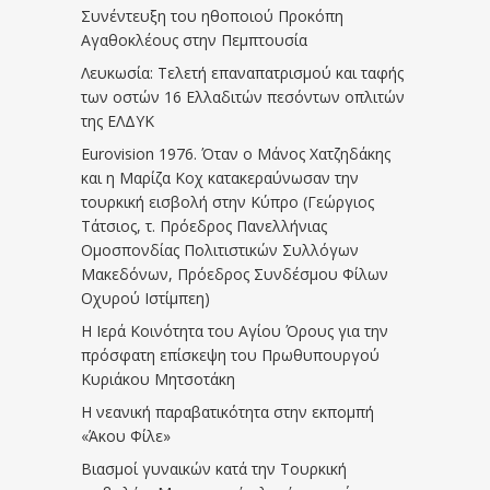
Συνέντευξη του ηθοποιού Προκόπη
Αγαθοκλέους στην Πεμπτουσία
Λευκωσία: Τελετή επαναπατρισμού και ταφής
των οστών 16 Ελλαδιτών πεσόντων οπλιτών
της ΕΛΔΥΚ
Eurovision 1976. Όταν ο Μάνος Χατζηδάκης
και η Μαρίζα Κοχ κατακεραύνωσαν την
τουρκική εισβολή στην Κύπρο (Γεώργιος
Τάτσιος, τ. Πρόεδρος Πανελλήνιας
Ομοσπονδίας Πολιτιστικών Συλλόγων
Μακεδόνων, Πρόεδρος Συνδέσμου Φίλων
Οχυρού Ιστίμπεη)
Η Ιερά Κοινότητα του Αγίου Όρους για την
πρόσφατη επίσκεψη του Πρωθυπουργού
Κυριάκου Μητσοτάκη
Η νεανική παραβατικότητα στην εκπομπή
«Άκου Φίλε»
Βιασμοί γυναικών κατά την Τουρκική