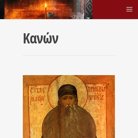
Κανών