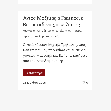
Άγιος Μάξιμος ο Γραικός, ο
Βατοπαιδινός, ο εξ Άρτης
Κατηγορίες:
Άγ. Μάξιμος ο Γραικός
,
Άγιοι - Πατέρες -
Γέροντες
,
Συναξαριακές Μορφές
Ο κατά κόσμον Μιχαήλ Τριβώλης, υιός
των επιφανών, πλουσίων και ευσεβών
γονέων Μανουήλ και Ειρήνης, κατήγετο
από την Λακεδαίμονα της...
Περισσότερα
25 Ιουλίου 2009
0