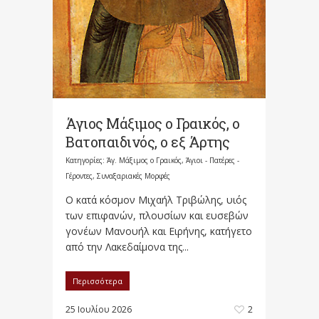
Άγιος Μάξιμος ο Γραικός, ο
Βατοπαιδινός, ο εξ Άρτης
Κατηγορίες:
Άγ. Μάξιμος ο Γραικός
,
Άγιοι - Πατέρες -
Γέροντες
,
Συναξαριακές Μορφές
Ο κατά κόσμον Μιχαήλ Τριβώλης, υιός
των επιφανών, πλουσίων και ευσεβών
γονέων Μανουήλ και Ειρήνης, κατήγετο
από την Λακεδαίμονα της...
Περισσότερα
25 Ιουλίου 2026
2