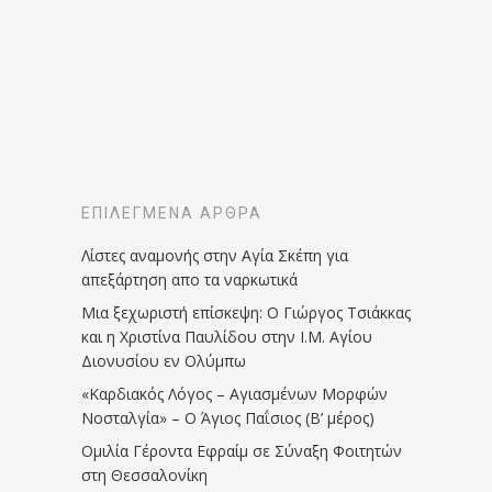
ΕΠΙΛΕΓΜΈΝΑ ΆΡΘΡΑ
Λίστες αναμονής στην Αγία Σκέπη για
απεξάρτηση απο τα ναρκωτικά
Μια ξεχωριστή επίσκεψη: Ο Γιώργος Τσιάκκας
και η Χριστίνα Παυλίδου στην Ι.Μ. Αγίου
Διονυσίου εν Ολύμπω
«Καρδιακός Λόγος – Αγιασμένων Μορφών
Νοσταλγία» – Ο Άγιος Παΐσιος (Β’ μέρος)
Ομιλία Γέροντα Εφραίμ σε Σύναξη Φοιτητών
στη Θεσσαλονίκη