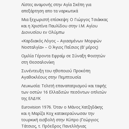
Λίστες αναμονής στην Αγία Σκέπη για
απεξάρτηση απο τα ναρκωτικά
Μια ξεχωριστή επίσκεψη: Ο Γιώργος Τσιάκκας
και η Χριστίνα Παυλίδου στην Ι.Μ. Αγίου
Διονυσίου εν Ολύμπω
«Καρδιακός Λόγος – Αγιασμένων Μορφών
Νοσταλγία» – Ο Άγιος Παΐσιος (Β’ μέρος)
Ομιλία Γέροντα Εφραίμ σε Σύναξη Φοιτητών
στη Θεσσαλονίκη
Συνέντευξη του ηθοποιού Προκόπη
Αγαθοκλέους στην Πεμπτουσία
Λευκωσία: Τελετή επαναπατρισμού και ταφής
των οστών 16 Ελλαδιτών πεσόντων οπλιτών
της ΕΛΔΥΚ
Eurovision 1976. Όταν ο Μάνος Χατζηδάκης
και η Μαρίζα Κοχ κατακεραύνωσαν την
τουρκική εισβολή στην Κύπρο (Γεώργιος
Τάτσιος, τ. Πρόεδρος Πανελλήνιας