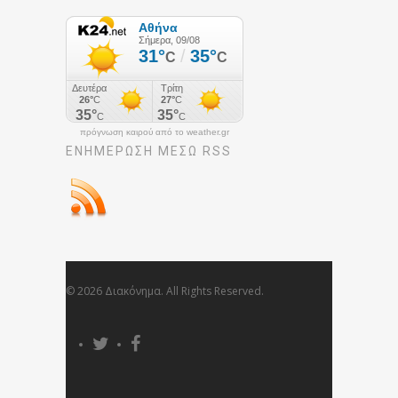
πρόγνωση καιρού από το weather.gr
ΕΝΗΜΈΡΩΣΉ ΜΕΣΩ RSS
© 2026 Διακόνημα. All Rights Reserved.