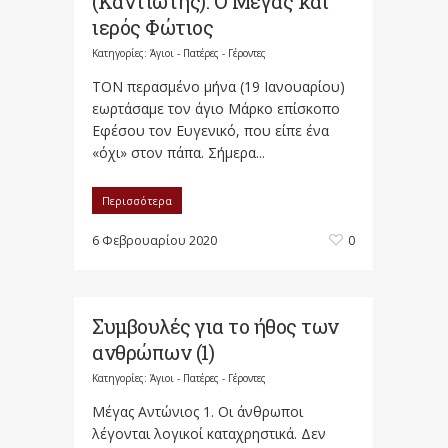
(Καντιώτης): Ο Μέγας και
ιερός Φώτιος
Κατηγορίες:
Άγιοι - Πατέρες - Γέροντες
TON περασμένο μήνα (19 Iανουαρίου)
εωρτάσαμε τον άγιο Mάρκο επίσκοπο
Eφέσου τον Eυγενικό, που είπε ένα
«όχι» στον πάπα. Σήμερα...
Περισσότερα
6 Φεβρουαρίου 2020
0
Συμβουλές για το ήθος των
ανθρώπων (1)
Κατηγορίες:
Άγιοι - Πατέρες - Γέροντες
Μέγας Αντώνιος 1. Οι άνθρωποι
λέγονται λογικοί καταχρηστικά. Δεν