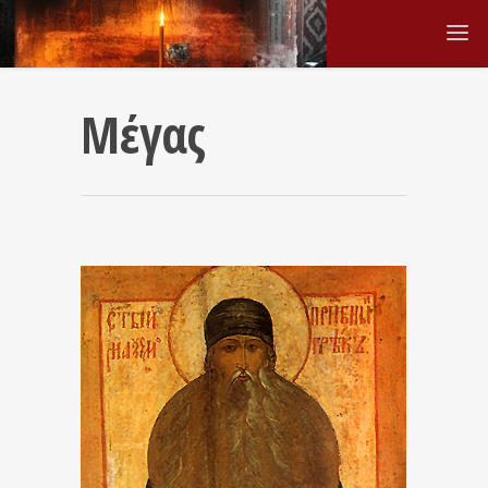
Μέγας