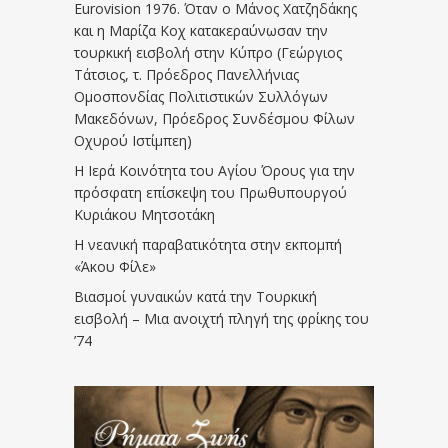
Eurovision 1976. Όταν ο Μάνος Χατζηδάκης
και η Μαρίζα Κοχ κατακεραύνωσαν την
τουρκική εισβολή στην Κύπρο (Γεώργιος
Τάτσιος, τ. Πρόεδρος Πανελλήνιας
Ομοσπονδίας Πολιτιστικών Συλλόγων
Μακεδόνων, Πρόεδρος Συνδέσμου Φίλων
Οχυρού Ιστίμπεη)
Η Ιερά Κοινότητα του Αγίου Όρους για την
πρόσφατη επίσκεψη του Πρωθυπουργού
Κυριάκου Μητσοτάκη
Η νεανική παραβατικότητα στην εκπομπή
«Άκου Φίλε»
Βιασμοί γυναικών κατά την Τουρκική
εισβολή – Μια ανοιχτή πληγή της φρίκης του
’74