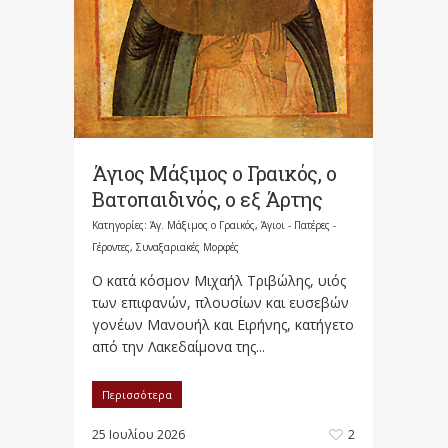
Άγιος Μάξιμος ο Γραικός, ο
Βατοπαιδινός, ο εξ Άρτης
Κατηγορίες:
Άγ. Μάξιμος ο Γραικός
,
Άγιοι - Πατέρες -
Γέροντες
,
Συναξαριακές Μορφές
Ο κατά κόσμον Μιχαήλ Τριβώλης, υιός
των επιφανών, πλουσίων και ευσεβών
γονέων Μανουήλ και Ειρήνης, κατήγετο
από την Λακεδαίμονα της...
Περισσότερα
25 Ιουλίου 2026
2