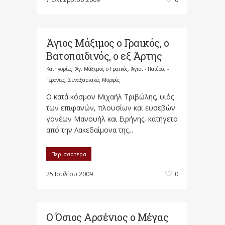
Άγιος Μάξιμος ο Γραικός, ο
Βατοπαιδινός, ο εξ Άρτης
Κατηγορίες:
Άγ. Μάξιμος ο Γραικός
,
Άγιοι - Πατέρες -
Γέροντες
,
Συναξαριακές Μορφές
Ο κατά κόσμον Μιχαήλ Τριβώλης, υιός
των επιφανών, πλουσίων και ευσεβών
γονέων Μανουήλ και Ειρήνης, κατήγετο
από την Λακεδαίμονα της...
Περισσότερα
25 Ιουλίου 2009
0
Ο Όσιος Αρσένιος ο Μέγας