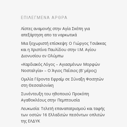
ΕΠΙΛΕΓΜΈΝΑ ΆΡΘΡΑ
Λίστες αναμονής στην Αγία Σκέπη για
απεξάρτηση απο τα ναρκωτικά
Μια ξεχωριστή επίσκεψη: Ο Γιώργος Τσιάκκας
και η Χριστίνα Παυλίδου στην Ι.Μ. Αγίου
Διονυσίου εν Ολύμπω
«Καρδιακός Λόγος – Αγιασμένων Μορφών
Νοσταλγία» – Ο Άγιος Παΐσιος (Β’ μέρος)
Ομιλία Γέροντα Εφραίμ σε Σύναξη Φοιτητών
στη Θεσσαλονίκη
Συνέντευξη του ηθοποιού Προκόπη
Αγαθοκλέους στην Πεμπτουσία
Λευκωσία: Τελετή επαναπατρισμού και ταφής
των οστών 16 Ελλαδιτών πεσόντων οπλιτών
της ΕΛΔΥΚ