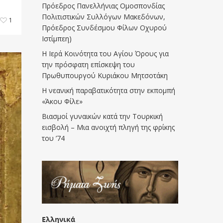
Πρόεδρος Πανελλήνιας Ομοσπονδίας
Πολιτιστικών Συλλόγων Μακεδόνων,
1
Πρόεδρος Συνδέσμου Φίλων Οχυρού
Ιστίμπεη)
Η Ιερά Κοινότητα του Αγίου Όρους για
την πρόσφατη επίσκεψη του
Πρωθυπουργού Κυριάκου Μητσοτάκη
Η νεανική παραβατικότητα στην εκπομπή
«Άκου Φίλε»
Βιασμοί γυναικών κατά την Τουρκική
εισβολή – Μια ανοιχτή πληγή της φρίκης
του ’74
Ελληνικά