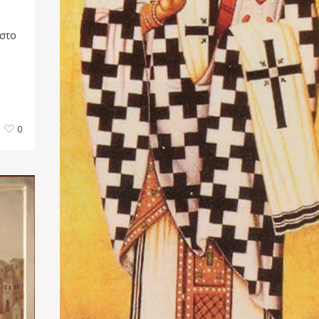
 στο
0