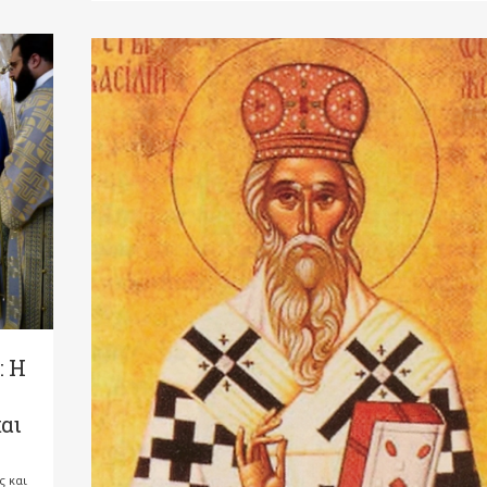
: Η
αι
ς και