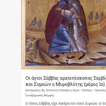
Οι άγιοι Σάββας αρχιεπίσκοπος Σερβί
και Συμεών ο Μυροβλύτης (μέρος 1ο)
Κατηγορίες:
Άγ. Ιουστίνος Πόποβιτς
,
Άγιοι - Πατέρες - Γέροντες
Συναξαριακές Μορφές
Ο όσιος Σάββας είχε πατέρα τον όσιο Συμεών. Ο ό