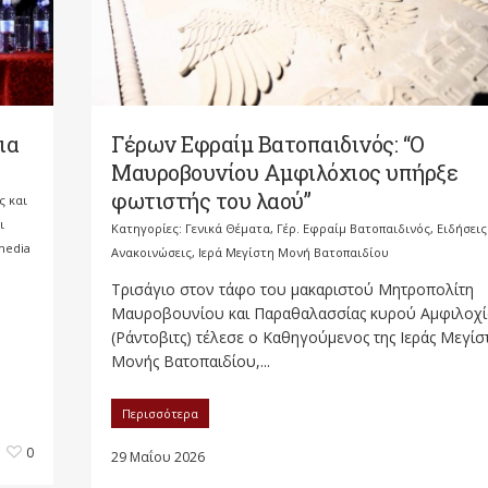
ια
Γέρων Εφραίμ Βατοπαιδινός: “Ο
Μαυροβουνίου Αμφιλόχιος υπήρξε
φωτιστής του λαού”
ς και
ι
Κατηγορίες:
Γενικά Θέματα
,
Γέρ. Εφραίμ Βατοπαιδινός
,
Ειδήσεις
media
Ανακοινώσεις
,
Ιερά Μεγίστη Μονή Βατοπαιδίου
Τρισάγιο στον τάφο του μακαριστού Μητροπολίτη
Μαυροβουνίου και Παραθαλασσίας κυρού Αμφιλοχ
(Ράντοβιτς) τέλεσε ο Καθηγούμενος της Ιεράς Μεγίσ
Μονής Βατοπαιδίου,...
Περισσότερα
0
29 Μαΐου 2026