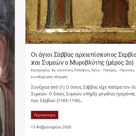
Οι άγιοι Σάββας αρχιεπίσκοπος Σερβί
και Συμεών ο Μυροβλύτης (μέρος 2ο)
Κατηγορίες:
Άγ. Ιουστίνος Πόποβιτς
,
Άγιοι - Πατέρες - Γέροντες
,
Συναξαριακές Μορφές
Συνέχεια από (1) Ο όσιος Σάββας είχε πατέρα τον ό
Συμεών. Ο όσιος Συμεών υπήρξε μεγάλος ηγεμόνας
των Σέρβων (1165-1196)...
Περισσότερα
13 Φεβρουαρίου 2026