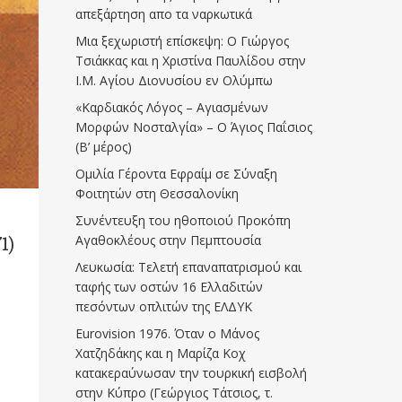
απεξάρτηση απο τα ναρκωτικά
Μια ξεχωριστή επίσκεψη: Ο Γιώργος
Τσιάκκας και η Χριστίνα Παυλίδου στην
Ι.Μ. Αγίου Διονυσίου εν Ολύμπω
«Καρδιακός Λόγος – Αγιασμένων
Μορφών Νοσταλγία» – Ο Άγιος Παΐσιος
(Β’ μέρος)
Ομιλία Γέροντα Εφραίμ σε Σύναξη
Φοιτητών στη Θεσσαλονίκη
Συνέντευξη του ηθοποιού Προκόπη
Αγαθοκλέους στην Πεμπτουσία
1)
Λευκωσία: Τελετή επαναπατρισμού και
ταφής των οστών 16 Ελλαδιτών
πεσόντων οπλιτών της ΕΛΔΥΚ
Eurovision 1976. Όταν ο Μάνος
Χατζηδάκης και η Μαρίζα Κοχ
κατακεραύνωσαν την τουρκική εισβολή
στην Κύπρο (Γεώργιος Τάτσιος, τ.