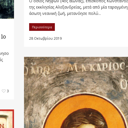
Ο όσιος Νήφων (4ος αιώνας), επίσκοπος Κωνσταντι
της εκκλησίας Αλεξανδρείας, μετά από μία ταραγμένη
άσωτη νεανική ζωή, μετανόησε πολύ...
Περισσότερα
1ο
28 Οκτωβρίου 2019
ννησο
ίς
3