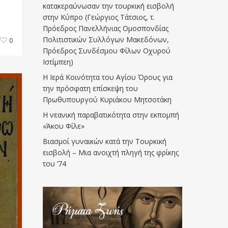
κατακεραύνωσαν την τουρκική εισβολή
στην Κύπρο (Γεώργιος Τάτσιος, τ.
Πρόεδρος Πανελλήνιας Ομοσπονδίας
Πολιτιστικών Συλλόγων Μακεδόνων,
0
Πρόεδρος Συνδέσμου Φίλων Οχυρού
Ιστίμπεη)
Η Ιερά Κοινότητα του Αγίου Όρους για
την πρόσφατη επίσκεψη του
Πρωθυπουργού Κυριάκου Μητσοτάκη
Η νεανική παραβατικότητα στην εκπομπή
«Άκου Φίλε»
Βιασμοί γυναικών κατά την Τουρκική
εισβολή – Μια ανοιχτή πληγή της φρίκης
του ’74