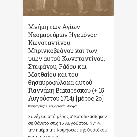
Μνήμη των Αγίων
Νεομαρτύρων Ηγεμόνος
Κωνσταντίνου
Μπρινκοβεάνου και των
υιών αυτού Κωνσταντίνου,
Στεφάνου, Ράδου και
Ματθαίου και του
θησαυροφύλακα αυτού
Γιαννάκη Βακαρέσκου (+ 15
Αυγούστου 1714) [μέρος 2ο]
Κατηγορίες:
Συναξαριακές Μορφές
Συνέχεια από μέρος α’ Καταδικάσθηκαν
σε θάνατο στις 15 Αυγούστου 1714,
την ημέρα της Κοιμήσεως της Θεοτόκου,
κατά την οποία...