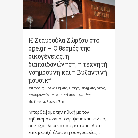
Η Σταυρούλα Ζώρζου στο
ope.gr – Ο θεσμός της
οικογένειας, η
διαπαιδαγώγηση, η τεχνητή
νοημοσύνη και η Βυζαντινή
μουσική
Κατηγορίες:
Γενικά Θέματα
,
Θέατρο, Κινηματογράφος,
Ντοκυμανταίρ, TV και Διαδίκτυο
,
Πολυμέσα -
Multimedia
,
Συνεντεύξεις
Μπερδέψαμε την ηθική με τον
«ηθικισμό» και απορρίψαμε και τα δυο,
σαν «ξοφλημένα» στερεότυπα. Αυτά
είπε μεταξύ άλλων η συγγραφέας,...