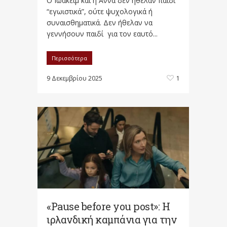
Ο Ιωακείμ και η Άννα δεν ήθελαν παιδί
“εγωιστικά”, ούτε ψυχολογικά ή
συναισθηματικά. Δεν ήθελαν να
γεννήσουν παιδί για τον εαυτό...
Περισσότερα
9 Δεκεμβρίου 2025
1
«Pause before you post»: Η
ιρλανδική καμπάνια για την