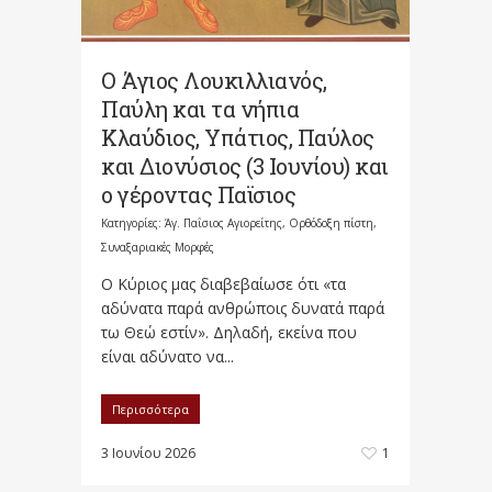
Ο Άγιος Λουκιλλιανός,
Παύλη και τα νήπια
Κλαύδιος, Υπάτιος, Παύλος
και Διονύσιος (3 Ιουνίου) και
ο γέροντας Παϊσιος
Κατηγορίες:
Άγ. Παΐσιος Αγιορείτης
,
Ορθόδοξη πίστη
,
Συναξαριακές Μορφές
Ο Κύριος μας διαβεβαίωσε ότι «τα
αδύνατα παρά ανθρώποις δυνατά παρά
τω Θεώ εστίν». Δηλαδή, εκείνα που
είναι αδύνατο να...
Περισσότερα
3 Ιουνίου 2026
1