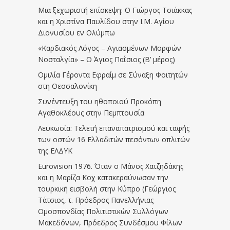
Μια ξεχωριστή επίσκεψη: Ο Γιώργος Τσιάκκας
και η Χριστίνα Παυλίδου στην Ι.Μ. Αγίου
Διονυσίου εν Ολύμπω
«Καρδιακός Λόγος – Αγιασμένων Μορφών
Νοσταλγία» – Ο Άγιος Παΐσιος (Β’ μέρος)
Ομιλία Γέροντα Εφραίμ σε Σύναξη Φοιτητών
στη Θεσσαλονίκη
Συνέντευξη του ηθοποιού Προκόπη
Αγαθοκλέους στην Πεμπτουσία
Λευκωσία: Τελετή επαναπατρισμού και ταφής
των οστών 16 Ελλαδιτών πεσόντων οπλιτών
της ΕΛΔΥΚ
Eurovision 1976. Όταν ο Μάνος Χατζηδάκης
και η Μαρίζα Κοχ κατακεραύνωσαν την
τουρκική εισβολή στην Κύπρο (Γεώργιος
Τάτσιος, τ. Πρόεδρος Πανελλήνιας
Ομοσπονδίας Πολιτιστικών Συλλόγων
Μακεδόνων, Πρόεδρος Συνδέσμου Φίλων