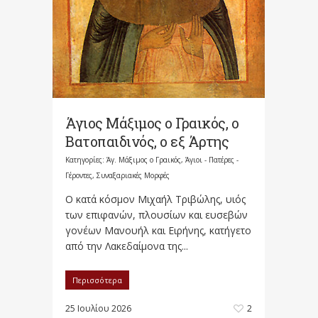
Άγιος Μάξιμος ο Γραικός, ο
Βατοπαιδινός, ο εξ Άρτης
Κατηγορίες:
Άγ. Μάξιμος ο Γραικός
,
Άγιοι - Πατέρες -
Γέροντες
,
Συναξαριακές Μορφές
Ο κατά κόσμον Μιχαήλ Τριβώλης, υιός
των επιφανών, πλουσίων και ευσεβών
γονέων Μανουήλ και Ειρήνης, κατήγετο
από την Λακεδαίμονα της...
Περισσότερα
25 Ιουλίου 2026
2