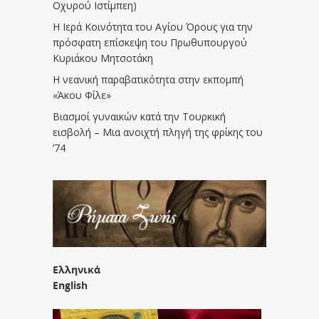
Οχυρού Ιστίμπεη)
Η Ιερά Κοινότητα του Αγίου Όρους για την
πρόσφατη επίσκεψη του Πρωθυπουργού
Κυριάκου Μητσοτάκη
Η νεανική παραβατικότητα στην εκπομπή
«Άκου Φίλε»
Βιασμοί γυναικών κατά την Τουρκική
εισβολή – Μια ανοιχτή πληγή της φρίκης του
’74
Ελληνικά
English