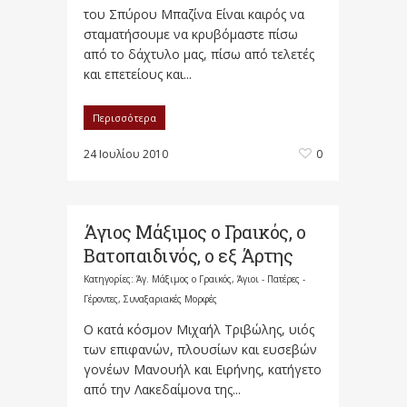
του Σπύρου Μπαζίνα Είναι καιρός να
σταματήσουμε να κρυβόμαστε πίσω
από το δάχτυλο μας, πίσω από τελετές
και επετείους και...
Περισσότερα
24 Ιουλίου 2010
0
Άγιος Μάξιμος ο Γραικός, ο
Βατοπαιδινός, ο εξ Άρτης
Κατηγορίες:
Άγ. Μάξιμος ο Γραικός
,
Άγιοι - Πατέρες -
Γέροντες
,
Συναξαριακές Μορφές
Ο κατά κόσμον Μιχαήλ Τριβώλης, υιός
των επιφανών, πλουσίων και ευσεβών
γονέων Μανουήλ και Ειρήνης, κατήγετο
από την Λακεδαίμονα της...