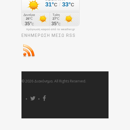
πρόγνωση καιρού από το weather.gr
ΕΝΗΜΈΡΩΣΉ ΜΕΣΩ RSS
© 2026 Διακόνημα. All Rights Reserved.