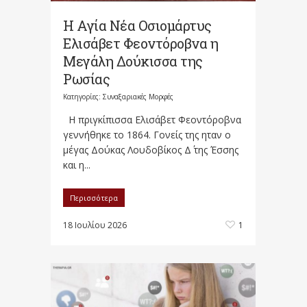
Η Αγία Νέα Οσιομάρτυς
Ελισάβετ Φεοντόροβνα η
Μεγάλη Δούκισσα της
Ρωσίας
Κατηγορίες:
Συναξαριακές Μορφές
Η πριγκίπισσα Ελισάβετ Φεοντόροβνα
γεννήθηκε το 1864. Γονείς της ηταν ο
μέγας Δούκας Λουδοβίκος Δ΄ της Έσσης
και η...
Περισσότερα
18 Ιουλίου 2026
1