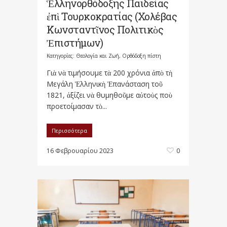
Ἑλληνορθόδοξης Παιδείας
ἐπὶ Τουρκοκρατίας (Χολέβας
Κωνσταντῖνος Πολιτικὸς
Ἐπιστήμων)
Κατηγορίες:
Θεολογία και Ζωή
,
Ορθόδοξη πίστη
Γιὰ νὰ τιμήσουμε τὰ 200 χρόνια ἀπὸ τὴ
Μεγάλη Ἑλληνικὴ Ἐπανάσταση τοῦ
1821, ἀξίζει νὰ θυμηθοῦμε αὐτοὺς ποὺ
προετοίμασαν τὸ...
Περισσότερα
16 Φεβρουαρίου 2023
0