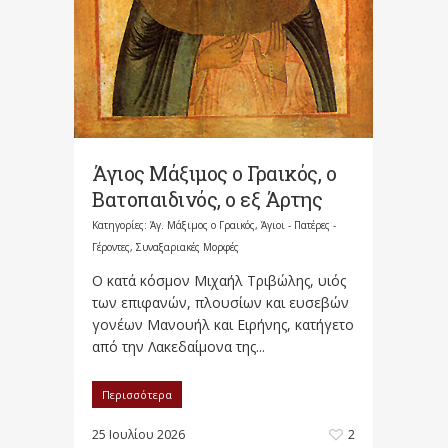
Άγιος Μάξιμος ο Γραικός, ο
Βατοπαιδινός, ο εξ Άρτης
Κατηγορίες:
Άγ. Μάξιμος ο Γραικός
,
Άγιοι - Πατέρες -
Γέροντες
,
Συναξαριακές Μορφές
Ο κατά κόσμον Μιχαήλ Τριβώλης, υιός
των επιφανών, πλουσίων και ευσεβών
γονέων Μανουήλ και Ειρήνης, κατήγετο
από την Λακεδαίμονα της...
Περισσότερα
25 Ιουλίου 2026
2