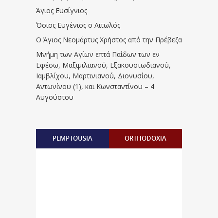
Άγιος Ευσίγνιος
Όσιος Ευγένιος ο Αιτωλός
Ο Άγιος Νεομάρτυς Χρήστος από την Πρέβεζα
Μνήμη των Aγίων επτά Παίδων των εν
Eφέσω, Mαξιμιλιανού, Eξακουστωδιανού,
Iαμβλίχου, Mαρτινιανού, Διονυσίου,
Aντωνίνου (1), και Kωνσταντίνου – 4
Αυγούστου
PEMPTOUSIA
ORTHODOXIA