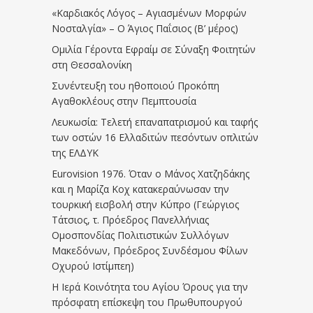
«Καρδιακός Λόγος – Αγιασμένων Μορφών
Νοσταλγία» – Ο Άγιος Παΐσιος (Β’ μέρος)
Ομιλία Γέροντα Εφραίμ σε Σύναξη Φοιτητών
στη Θεσσαλονίκη
Συνέντευξη του ηθοποιού Προκόπη
Αγαθοκλέους στην Πεμπτουσία
Λευκωσία: Τελετή επαναπατρισμού και ταφής
των οστών 16 Ελλαδιτών πεσόντων οπλιτών
της ΕΛΔΥΚ
Eurovision 1976. Όταν ο Μάνος Χατζηδάκης
και η Μαρίζα Κοχ κατακεραύνωσαν την
τουρκική εισβολή στην Κύπρο (Γεώργιος
Τάτσιος, τ. Πρόεδρος Πανελλήνιας
Ομοσπονδίας Πολιτιστικών Συλλόγων
Μακεδόνων, Πρόεδρος Συνδέσμου Φίλων
Οχυρού Ιστίμπεη)
Η Ιερά Κοινότητα του Αγίου Όρους για την
πρόσφατη επίσκεψη του Πρωθυπουργού