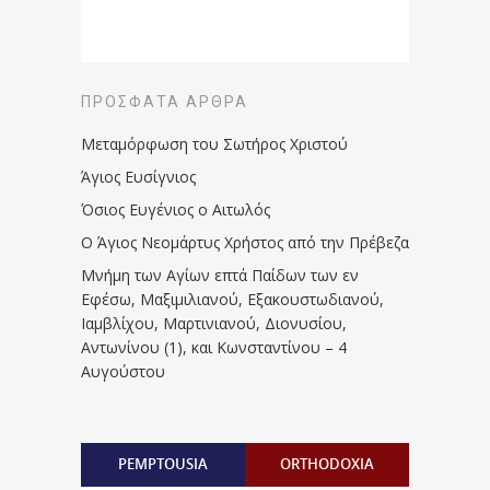
ΠΡΌΣΦΑΤΑ ΆΡΘΡΑ
Μεταμόρφωση του Σωτήρος Χριστού
Άγιος Ευσίγνιος
Όσιος Ευγένιος ο Αιτωλός
Ο Άγιος Νεομάρτυς Χρήστος από την Πρέβεζα
Μνήμη των Aγίων επτά Παίδων των εν
Eφέσω, Mαξιμιλιανού, Eξακουστωδιανού,
Iαμβλίχου, Mαρτινιανού, Διονυσίου,
Aντωνίνου (1), και Kωνσταντίνου – 4
Αυγούστου
PEMPTOUSIA
ORTHODOXIA