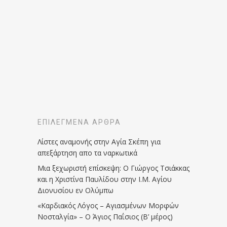
ΕΠΙΛΕΓΜΈΝΑ ΆΡΘΡΑ
Λίστες αναμονής στην Αγία Σκέπη για
απεξάρτηση απο τα ναρκωτικά
Μια ξεχωριστή επίσκεψη: Ο Γιώργος Τσιάκκας
και η Χριστίνα Παυλίδου στην Ι.Μ. Αγίου
Διονυσίου εν Ολύμπω
«Καρδιακός Λόγος – Αγιασμένων Μορφών
Νοσταλγία» – Ο Άγιος Παΐσιος (Β’ μέρος)