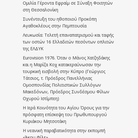
Ομιλία Γέροντα Εφραίμ σε Σύναξη Φοιτητών
στη Θεσσαλονίκη
Συνέντευξη του ηθοποιού Προκόπη
Αγαθοκλέους στην Πεμπτουσία
Λευκωσία: Τελετή επαναπατρισμού και ταφής
των οστών 16 Ελλαδιτών πεσόντων οπλιτών
της ΕΛΔΥΚ
Eurovision 1976. Όταν ο Μάνος Χατζηδάκης
και η Μαρίζα Κοχ κατακεραύνωσαν την
τουρκική εισβολή στην Κύπρο (Γεώργιος
Τάτσιος, τ. Πρόεδρος Πανελλήνιας
Ομοσπονδίας Πολιτιστικών Συλλόγων
Μακεδόνων, Πρόεδρος Συνδέσμου Φίλων
Οχυρού Ιστίμπεη)
Η Ιερά Κοινότητα του Αγίου Όρους για την
πρόσφατη επίσκεψη του Πρωθυπουργού
Κυριάκου Μητσοτάκη
Η νεανική παραβατικότητα στην εκπομπή
«Άκου Φίλε»