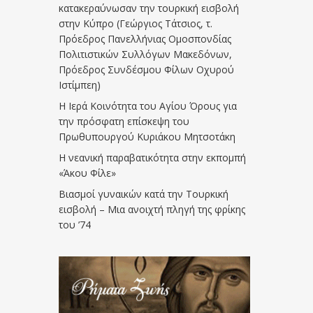
κατακεραύνωσαν την τουρκική εισβολή
στην Κύπρο (Γεώργιος Τάτσιος, τ.
Πρόεδρος Πανελλήνιας Ομοσπονδίας
Πολιτιστικών Συλλόγων Μακεδόνων,
Πρόεδρος Συνδέσμου Φίλων Οχυρού
Ιστίμπεη)
Η Ιερά Κοινότητα του Αγίου Όρους για
την πρόσφατη επίσκεψη του
Πρωθυπουργού Κυριάκου Μητσοτάκη
Η νεανική παραβατικότητα στην εκπομπή
«Άκου Φίλε»
Βιασμοί γυναικών κατά την Τουρκική
εισβολή – Μια ανοιχτή πληγή της φρίκης
του ’74