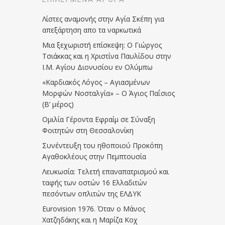
Λίστες αναμονής στην Αγία Σκέπη για
απεξάρτηση απο τα ναρκωτικά
Μια ξεχωριστή επίσκεψη: Ο Γιώργος
Τσιάκκας και η Χριστίνα Παυλίδου στην
Ι.Μ. Αγίου Διονυσίου εν Ολύμπω
«Καρδιακός Λόγος – Αγιασμένων
Μορφών Νοσταλγία» – Ο Άγιος Παΐσιος
(Β’ μέρος)
Ομιλία Γέροντα Εφραίμ σε Σύναξη
Φοιτητών στη Θεσσαλονίκη
Συνέντευξη του ηθοποιού Προκόπη
Αγαθοκλέους στην Πεμπτουσία
Λευκωσία: Τελετή επαναπατρισμού και
ταφής των οστών 16 Ελλαδιτών
πεσόντων οπλιτών της ΕΛΔΥΚ
Eurovision 1976. Όταν ο Μάνος
Χατζηδάκης και η Μαρίζα Κοχ