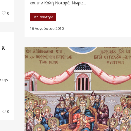
και την Καλή Νοταρά. Νωρίς...
0
Περισσότερα
16 Αυγούστου 2010
 &
ό την
0