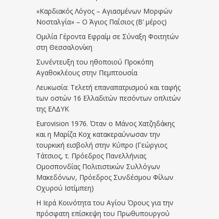
«Καρδιακός Λόγος – Αγιασμένων Μορφών
Νοσταλγία» – Ο Άγιος Παΐσιος (Β’ μέρος)
Ομιλία Γέροντα Εφραίμ σε Σύναξη Φοιτητών
στη Θεσσαλονίκη
Συνέντευξη του ηθοποιού Προκόπη
Αγαθοκλέους στην Πεμπτουσία
Λευκωσία: Τελετή επαναπατρισμού και ταφής
των οστών 16 Ελλαδιτών πεσόντων οπλιτών
της ΕΛΔΥΚ
Eurovision 1976. Όταν ο Μάνος Χατζηδάκης
και η Μαρίζα Κοχ κατακεραύνωσαν την
τουρκική εισβολή στην Κύπρο (Γεώργιος
Τάτσιος, τ. Πρόεδρος Πανελλήνιας
Ομοσπονδίας Πολιτιστικών Συλλόγων
Μακεδόνων, Πρόεδρος Συνδέσμου Φίλων
Οχυρού Ιστίμπεη)
Η Ιερά Κοινότητα του Αγίου Όρους για την
πρόσφατη επίσκεψη του Πρωθυπουργού