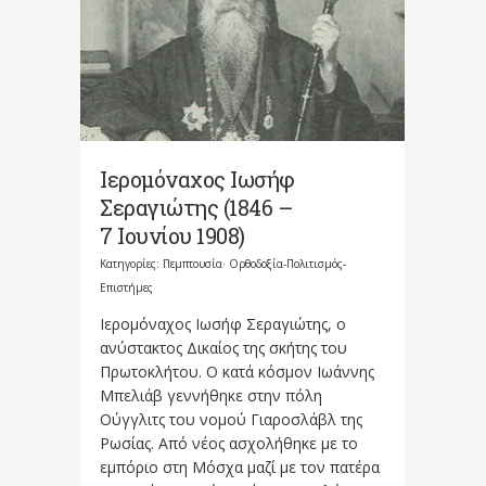
Ιερομόναχος Ιωσήφ
Σεραγιώτης (1846 –
7 Ιουνίου 1908)
Κατηγορίες:
Πεμπτουσία· Ορθοδοξία-Πολιτισμός-
Επιστήμες
Ιερομόναχος Ιωσήφ Σεραγιώτης, ο
ανύστακτος Δικαίος της σκήτης του
Πρωτοκλήτου. Ο κατά κόσμον Ιωάννης
Μπελιάβ γεννήθηκε στην πόλη
Ούγγλιτς του νομού Γιαροσλάβλ της
Ρωσίας. Από νέος ασχολήθηκε με το
εμπόριο στη Μόσχα μαζί με τον πατέρα