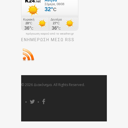
πρόγνωση καιρού από το weather.gr
ΕΝΗΜΈΡΩΣΉ ΜΕΣΩ RSS
© 2026 Διακόνημα. All Rights Reserved.