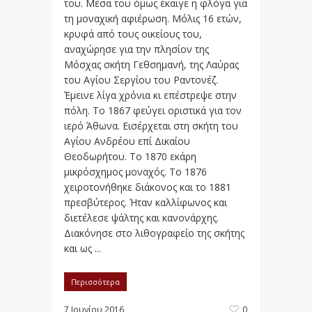
του. Μέσα του όμως έκαιγε η φλόγα για
τη μοναχική αφιέρωση. Μόλις 16 ετών,
κρυφά από τους οικείους του,
αναχώρησε για την πλησίον της
Μόσχας σκήτη Γεθσημανή, της Λαύρας
του Αγίου Σεργίου του Ραντονέζ.
Έμεινε λίγα χρόνια κι επέστρεψε στην
πόλη. Το 1867 φεύγει οριστικά για τον
ιερό Άθωνα. Εισέρχεται στη σκήτη του
Αγίου Ανδρέου επί Δικαίου
Θεοδωρήτου. Το 1870 εκάρη
μικρόσχημος μοναχός. Το 1876
χειροτονήθηκε διάκονος και το 1881
πρεσβύτερος. Ήταν καλλίφωνος και
διετέλεσε ψάλτης και κανονάρχης.
Διακόνησε στο λιθογραφείο της σκήτης
και ως ...
Περισσότερα
7 Ιουνίου 2016
0