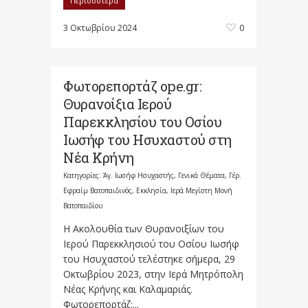
Περισσότερα
3 Οκτωβρίου 2024
0
Φωτορεπορτάζ ope.gr:
Θυρανοίξια Ιερού
Παρεκκλησίου του Οσίου
Ιωσήφ του Ησυχαστού στη
Νέα Κρήνη
Κατηγορίες:
Άγ. Ιωσήφ Ησυχαστής
,
Γενικά Θέματα
,
Γέρ.
Εφραίμ Βατοπαιδινός
,
Εκκλησία
,
Ιερά Μεγίστη Μονή
Βατοπαιδίου
Η Ακολουθία των Θυρανοιξίων του
Ιερού Παρεκκλησιού του Οσίου Ιωσήφ
του Ησυχαστού τελέστηκε σήμερα, 29
Οκτωβρίου 2023, στην Ιερά Μητρόπολη
Νέας Κρήνης και Καλαμαριάς.
Φωτορεπορτάζ:...