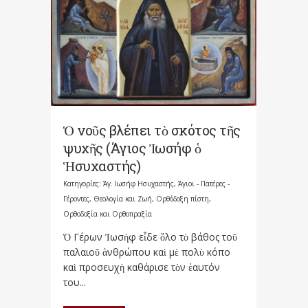
Ὁ νοῦς βλέπει τὸ σκότος τῆς
ψυχῆς (Άγιος Ἰωσήφ ὁ
Ἡσυχαστής)
Κατηγορίες:
Άγ. Ιωσήφ Ησυχαστής
,
Άγιοι - Πατέρες -
Γέροντες
,
Θεολογία και Ζωή
,
Ορθόδοξη πίστη
,
Ορθοδοξία και Ορθοπραξία
Ὁ Γέρων Ἰωσὴφ εἶδε ὅλο τὸ βάθος τοῦ
παλαιοῦ ἀνθρώπου καὶ μὲ πολὺ κόπο
καὶ προσευχὴ καθάρισε τὸν ἑαυτόν
του...