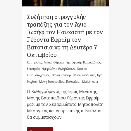
Συζήτηση στρογγυλής
τραπέζης για τον Άγιο
Ιωσήφ τον Ησυχαστή με τον
Γέροντα Εφραίμ τον
Βατοπαιδινό τη Δευτέρα 7
Οκτωβρίου
Κατηγορίες:
Γενικά Θέματα
,
Γέρ. Εφραίμ Βατοπαιδινός
,
Εκκλησία
,
Ημερολόγιο Εκδηλώσεων
,
Θέατρο,
Κινηματογράφος, Ντοκυμανταίρ, TV και Διαδίκτυο
,
Ιερά
Μεγίστη Μονή Βατοπαιδίου
,
Πολυμέσα - Multimedia
Ο Καθηγούμενος της Ιεράς Μεγίστης
Μονής Βατοπαιδίου Γέροντας Εφραίμ
μαζί με τον Σεβασμιώτατο Μητροπολίτη
Μεσογαίας και Λαυρεωτικής κ. Νικόλαο
θα συμμετάσχουν...