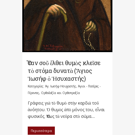
Ὅταν σοῦ ἔλθει θυμὸς κλεῖσε
τὸ στόμα δυνατὰ (Ἅγιος
Ἰωσήφ ὁ Ἡσυχαστής)
Κατηγορίες:
Άγ. Ιωσήφ Ησυχαστής
,
Άγιοι - Πατέρες -
Γέροντες
,
Ορθοδοξία και Ορθοπραξία
Γράφεις γιὰ τὸ θυμὸ στὴν καρδιὰ τοῦ
ἀνόητου. Ὁ θυμὸς ἀπὸ μόνος του, εἶναι
φυσικός. Ὅπως τὰ νεῦρα στὸ σῶμα....
Περισσότερα