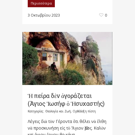
Περισσότερα
3 Οκτωβρίου 2023
0
Ἡ πείρα δὲν ἀγοράζεται
(Άγιος Ἰωσήφ ὁ Ἡσυχαστής)
Κατηγορίες:
Θεολογία και Ζωή
,
Ορθόδοξη πίστη
Λέγεις διὰ τὸν Γέροντα ὅτι θέλει νὰ ἔλθη
νὰ προσκυνήση εἰς τὸ Ἅγιον Ὅρος. Καλὸν
καὶ ἅγιον ἔργον θὰ κάμη....