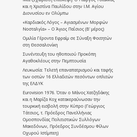
και η Χριστίνα Παυλίδου στην Ι.Μ. Αγίου
Διονυσίου εν Ολύμπω
«Καρδιακός Λόγος – Αγιασμένων Μορφών
Νοσταλγία» – Ο Άγιος Παΐσιος (Β’ μέρος)
Ομιλία Γέροντα Εφραίμ σε Σύναξη Φοιτητών
στη Θεσσαλονίκη
Συνέντευξη του ηθοποιού Προκόπη
Αγαθοκλέους στην Πεμπτουσία
Λευκωσία: Τελετή επαναπατρισμού και ταφής
των οστών 16 Ελλαδιτών πεσόντων οπλιτών
της ΕΛΔΥΚ
Eurovision 1976. Όταν ο Μάνος Χατζηδάκης
και η Μαρίζα Κοχ κατακεραύνωσαν την
τουρκική εισβολή στην Κύπρο (Γεώργιος
Τάτσιος, τ. Πρόεδρος Πανελλήνιας
Ομοσπονδίας Πολιτιστικών Συλλόγων
Μακεδόνων, Πρόεδρος Συνδέσμου Φίλων
Οχυρού Ιστίμπεη)