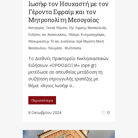
Ιωσήφ τον Ησυχαστή με τον
Γέροντα Εφραίμ και τον
Μητροπολίτη Μεσογαίας
Κατηγορίες:
Γενικά Θέματα
,
Γέρ. Εφραίμ Βατοπαιδινός
,
Ειδήσεις και Ανακοινώσεις
,
Θέατρο, Κινηματογράφος,
Ντοκυμανταίρ, TV και Διαδίκτυο
,
Ιερά Μεγίστη Μονή
Βατοπαιδίου
,
Πολυμέσα - Multimedia
Το Διεθνές Πρακτορείο Εκκλησιαστικών
Ειδήσεων «ΟΡΘΟΔΟΞΙΑ» (ope.gr)
μετέδωσε σε απευθείας μετάδοση τη
συζήτηση στρογγυλής τραπέζης με
θέμα: «Άγιος Ιωσήφ ο...
Περισσότερα
8 Οκτωβρίου 2024
0