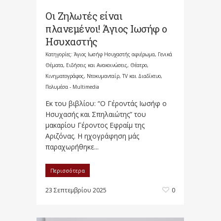
Οι Ζηλωτές είναι
πλανεμένοι! Άγιος Ιωσήφ ο
Ησυχαστής
Κατηγορίες:
Άγιος Ιωσήφ Ησυχαστής αφιέρωμα
,
Γενικά
Θέματα
,
Ειδήσεις και Ανακοινώσεις
,
Θέατρο,
Κινηματογράφος, Ντοκυμανταίρ, TV και Διαδίκτυο
,
Πολυμέσα - Multimedia
Εκ του βιβλίου: “Ο Γέροντάς Ιωσήφ ο
Ησυχασής και Σπηλαιώτης” του
μακαρίου Γέροντος Εφραίμ της
Αριζόνας. Η ηχογράφηση μάς
παραχωρήθηκε...
Περισσότερα
23 Σεπτεμβρίου 2025
0