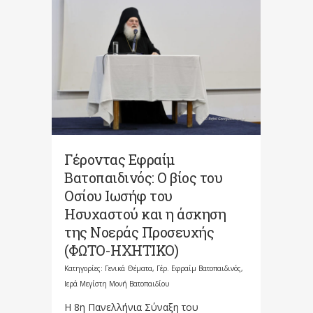
Γέροντας Εφραίμ
Βατοπαιδινός: O βίος του
Οσίου Ιωσήφ του
Ησυχαστού και η άσκηση
της Νοεράς Προσευχής
(ΦΩΤΟ-ΗΧΗΤΙΚΟ)
Κατηγορίες:
Γενικά Θέματα
,
Γέρ. Εφραίμ Βατοπαιδινός
,
Ιερά Μεγίστη Μονή Βατοπαιδίου
Η 8η Πανελλήνια Σύναξη του