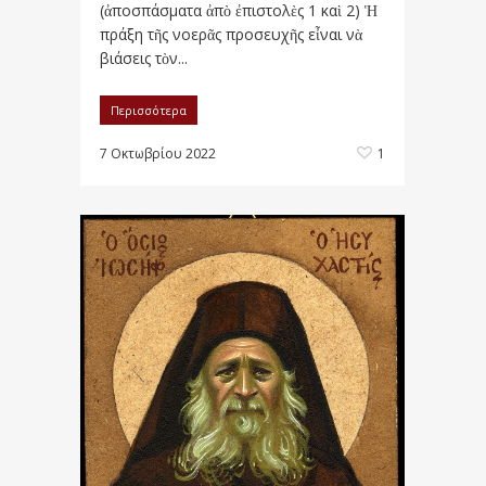
(ἀποσπάσματα ἀπὸ ἐπιστολὲς 1 καὶ 2) Ἡ
πράξη τῆς νοερᾶς προσευχῆς εἶναι νὰ
βιάσεις τὸν...
Περισσότερα
7 Οκτωβρίου 2022
1