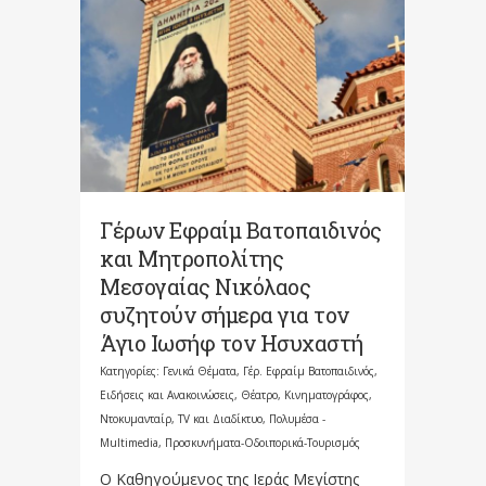
Γέρων Εφραίμ Βατοπαιδινός
και Μητροπολίτης
Μεσογαίας Νικόλαος
συζητούν σήμερα για τον
Άγιο Ιωσήφ τον Ησυχαστή
Κατηγορίες:
Γενικά Θέματα
,
Γέρ. Εφραίμ Βατοπαιδινός
,
Ειδήσεις και Ανακοινώσεις
,
Θέατρο, Κινηματογράφος,
Ντοκυμανταίρ, TV και Διαδίκτυο
,
Πολυμέσα -
Multimedia
,
Προσκυνήματα-Οδοιπορικά-Τουρισμός
Ο Καθηγούμενος της Ιεράς Μεγίστης