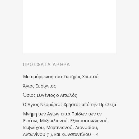
ΠΡΌΣΦΑΤΑ ΆΡΘΡΑ
Μεταμόρφωση του Σωτήρος Χριστού
Άγιος Ευσίγνιος
Όσιος Ευγένιος ο Αιτωλός
Ο Άγιος Νεομάρτυς Χρήστος από την Πρέβεζα
Μνήμη των Aγίων επτά Παίδων των εν
Eφέσω, Mαξιμιλιανού, Eξακουστωδιανού,
Iαμβλίχου, Mαρτινιανού, Διονυσίου,
Aντωνίνου (1), και Kωνσταντίνου – 4