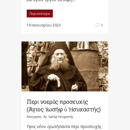
Περισσότερα
19 Ιανουαρίου 2023
1
Περὶ νοερᾶς προσευχῆς
(Άγιος Ἰωσήφ ὁ Ἡσυχαστής)
Κατηγορίες:
Άγ. Ιωσήφ Ησυχαστής
Πρὸς νέον ἐρωτήσαντα περὶ προσευχῆς