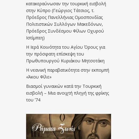
κατακεραύνωσαν την τουρκική εισβολή
στην Κύπρο (Γεώργιος Τάτσιος, τ.
Πρόεδρος Πανελλήνιας Ομοσπονδίας
Πολιτιστικών Συλλόγων Μακεδόνων,
Πρόεδρος Συνδέσμου Φίλων Οχυρού
Ιστίμπεη)
Η Ιερά Κοινότητα του Αγίου Όρους για
την πρόσφατη επίσκεψη του
Πρωθυπουργού Κυριάκου Μητσοτάκη
Η νεανική παραβατικότητα στην εκπομπή
«Άκου Φίλε»
Βιασμοί γυναικών κατά την Τουρκική
εισβολή – Μια ανοιχτή πληγή της φρίκης
του ’74