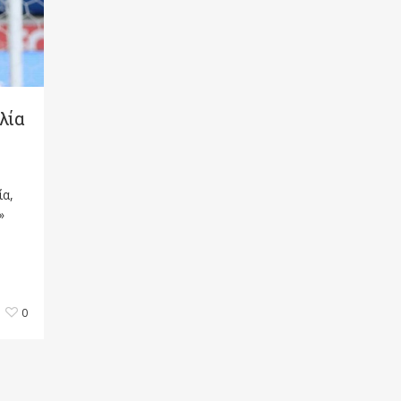
λία
ία,
»
0