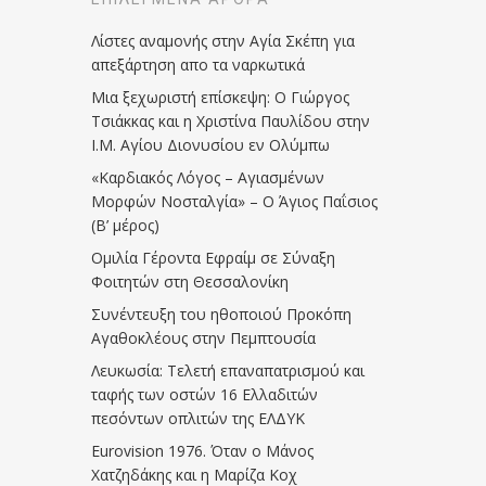
Λίστες αναμονής στην Αγία Σκέπη για
απεξάρτηση απο τα ναρκωτικά
Μια ξεχωριστή επίσκεψη: Ο Γιώργος
Τσιάκκας και η Χριστίνα Παυλίδου στην
Ι.Μ. Αγίου Διονυσίου εν Ολύμπω
«Καρδιακός Λόγος – Αγιασμένων
Μορφών Νοσταλγία» – Ο Άγιος Παΐσιος
(Β’ μέρος)
Ομιλία Γέροντα Εφραίμ σε Σύναξη
Φοιτητών στη Θεσσαλονίκη
Συνέντευξη του ηθοποιού Προκόπη
Αγαθοκλέους στην Πεμπτουσία
Λευκωσία: Τελετή επαναπατρισμού και
ταφής των οστών 16 Ελλαδιτών
πεσόντων οπλιτών της ΕΛΔΥΚ
Eurovision 1976. Όταν ο Μάνος
Χατζηδάκης και η Μαρίζα Κοχ