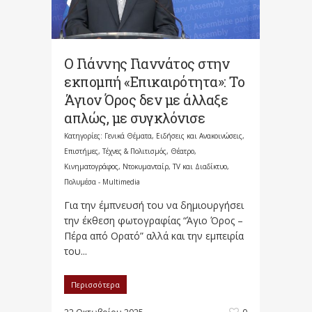
Ο Γιάννης Γιαννάτος στην
εκπομπή «Επικαιρότητα»: Το
Άγιον Όρος δεν με άλλαξε
απλώς, με συγκλόνισε
Κατηγορίες:
Γενικά Θέματα
,
Ειδήσεις και Ανακοινώσεις
,
Επιστήμες, Τέχνες & Πολιτισμός
,
Θέατρο,
Κινηματογράφος, Ντοκυμανταίρ, TV και Διαδίκτυο
,
Πολυμέσα - Multimedia
Για την έμπνευσή του να δημιουργήσει
την έκθεση φωτογραφίας “Άγιο Όρος –
Πέρα από Ορατό” αλλά και την εμπειρία
του...
Περισσότερα