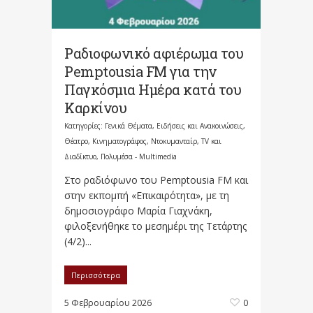
Ραδιοφωνικό αφιέρωμα του
Pemptousia FM για την
Παγκόσμια Ημέρα κατά του
Καρκίνου
Κατηγορίες:
Γενικά Θέματα
,
Ειδήσεις και Ανακοινώσεις
,
Θέατρο, Κινηματογράφος, Ντοκυμανταίρ, TV και
Διαδίκτυο
,
Πολυμέσα - Multimedia
Στο ραδιόφωνο του Pemptousia FΜ και
στην εκπομπή «Επικαιρότητα», με τη
δημοσιογράφο Μαρία Γιαχνάκη,
φιλοξενήθηκε το μεσημέρι της Τετάρτης
(4/2)...
Περισσότερα
5 Φεβρουαρίου 2026
0