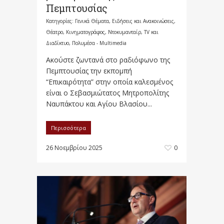
Πεμπτουσίας
Κατηγορίες:
Γενικά Θέματα
,
Ειδήσεις και Ανακοινώσεις
,
Θέατρο, Κινηματογράφος, Ντοκυμανταίρ, TV και
Διαδίκτυο
,
Πολυμέσα - Multimedia
Ακούστε ζωντανά στο ραδιόφωνο της
Πεμπτουσίας την εκπομπή
“Επικαιρότητα” στην οποία καλεσμένος
είναι ο Σεβασμιώτατος Μητροπολίτης
Ναυπάκτου και Αγίου Βλασίου...
Περισσότερα
26 Νοεμβρίου 2025
0