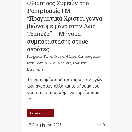
Φθιώτιδος Συμεών στο
Pemptousia FM:
“Πραγματικά Χριστούγεννα
βιώνουμε μόνο στην Αγία
Τράπεζα” – Μήνυμα
συμπαράστασης στους
αγρότες
Κατηγορίες:
Γενικά Θέματα
,
Θέατρο, Κινηματογράφος,
Ντοκυμανταίρ, TV και Διαδίκτυο
,
Πολυμέσα -
Multimedia
Τη συμπαράστασή τους προς τον αγών
των αγροτών αλλά και το μήνυμά του
για το πώς μπορούμε να εορτάσουμε
τα...
Περισσότερα
17 Δεκεμβρίου 2025
0