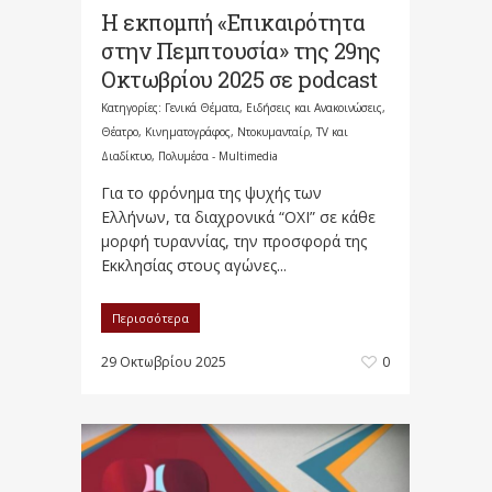
Η εκπομπή «Επικαιρότητα
στην Πεμπτουσία» της 29ης
Οκτωβρίου 2025 σε podcast
Κατηγορίες:
Γενικά Θέματα
,
Ειδήσεις και Ανακοινώσεις
,
Θέατρο, Κινηματογράφος, Ντοκυμανταίρ, TV και
Διαδίκτυο
,
Πολυμέσα - Multimedia
Για το φρόνημα της ψυχής των
Ελλήνων, τα διαχρονικά “ΟΧΙ” σε κάθε
μορφή τυραννίας, την προσφορά της
Εκκλησίας στους αγώνες...
Περισσότερα
29 Οκτωβρίου 2025
0