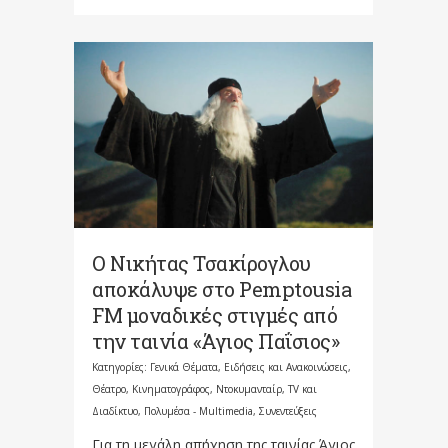
Ο Νικήτας Τσακίρογλου
αποκάλυψε στο Pemptousia
FM μοναδικές στιγμές από
την ταινία «Άγιος Παΐσιος»
Κατηγορίες:
Γενικά Θέματα
,
Ειδήσεις και Ανακοινώσεις
,
Θέατρο, Κινηματογράφος, Ντοκυμανταίρ, TV και
Διαδίκτυο
,
Πολυμέσα - Multimedia
,
Συνεντεύξεις
Για τη μεγάλη απήχηση της ταινίας Άγιος