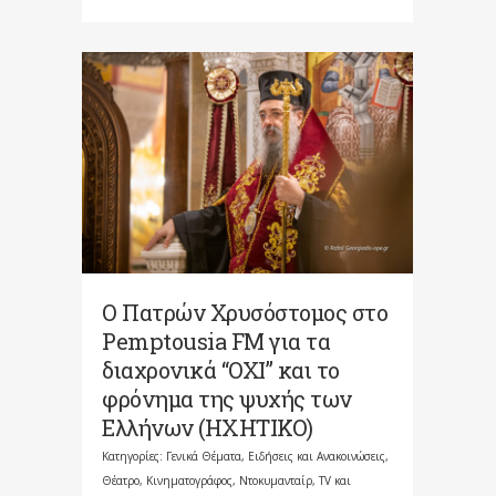
Ο Πατρών Χρυσόστομος στο
Pemptousia FM για τα
διαχρονικά “ΟΧΙ” και το
φρόνημα της ψυχής των
Ελλήνων (HXHTIKO)
Κατηγορίες:
Γενικά Θέματα
,
Ειδήσεις και Ανακοινώσεις
,
Θέατρο, Κινηματογράφος, Ντοκυμανταίρ, TV και