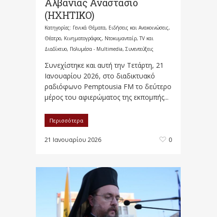
Αλβανίας Αναστάσιο
(ΗΧΗΤΙΚΟ)
Κατηγορίες:
Γενικά Θέματα
,
Ειδήσεις και Ανακοινώσεις
,
Θέατρο, Κινηματογράφος, Ντοκυμανταίρ, TV και
Διαδίκτυο
,
Πολυμέσα - Multimedia
,
Συνεντεύξεις
Συνεχίστηκε και αυτή την Τετάρτη, 21
Ιανουαρίου 2026, στο διαδικτυακό
ραδιόφωνο Pemptousia FM το δεύτερο
μέρος του αφιερώματος της εκπομπής...
Περισσότερα
21 Ιανουαρίου 2026
0