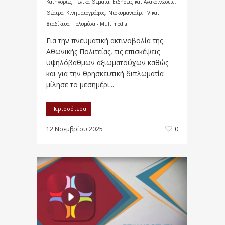
Κατηγορίες:
Γενικά Θέματα
,
Ειδήσεις και Ανακοινώσεις
,
Θέατρο, Κινηματογράφος, Ντοκυμανταίρ, TV και
Διαδίκτυο
,
Πολυμέσα - Multimedia
Για την πνευματική ακτινοβολία της
Αθωνικής Πολιτείας, τις επισκέψεις
υψηλόβαθμων αξιωματούχων καθώς
και για την θρησκευτική διπλωματία
μίλησε το μεσημέρι...
Περισσότερα
12 Νοεμβρίου 2025
0