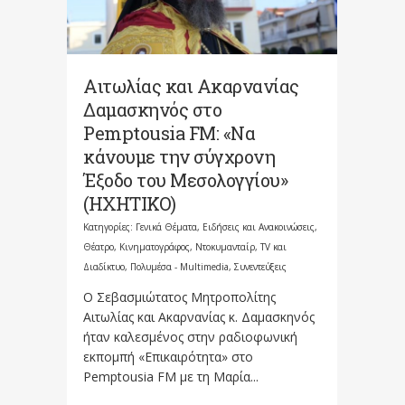
Αιτωλίας και Ακαρνανίας
Δαμασκηνός στο
Pemptousia FM: «Να
κάνουμε την σύγχρονη
Έξοδο του Μεσολογγίου»
(ΗΧΗΤΙΚΟ)
Κατηγορίες:
Γενικά Θέματα
,
Ειδήσεις και Ανακοινώσεις
,
Θέατρο, Κινηματογράφος, Ντοκυμανταίρ, TV και
Διαδίκτυο
,
Πολυμέσα - Multimedia
,
Συνεντεύξεις
Ο Σεβασμιώτατος Μητροπολίτης
Αιτωλίας και Ακαρνανίας κ. Δαμασκηνός
ήταν καλεσμένος στην ραδιοφωνική
εκπομπή «Επικαιρότητα» στο
Pemptousia FM με τη Μαρία...