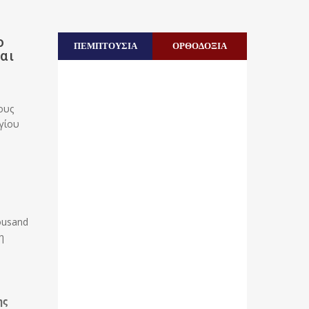
ο
ΠΕΜΠΤΟΥΣΙΑ
ΟΡΘΟΔΟΞΙΑ
αι
ους
Αγίου
ousand
η
ης