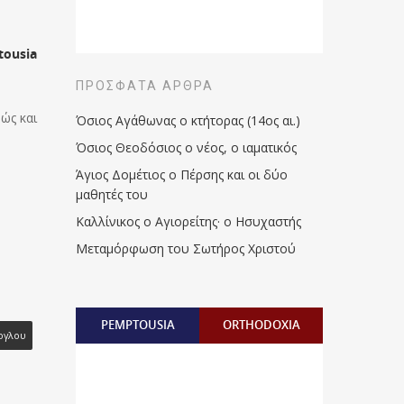
ousia
ΠΡΌΣΦΑΤΑ ΆΡΘΡΑ
ώς και
Όσιος Αγάθωνας ο κτήτορας (14ος αι.)
Όσιος Θεοδόσιος ο νέος, ο ιαματικός
Άγιος Δομέτιος ο Πέρσης και οι δύο
μαθητές του
Καλλίνικος ο Αγιορείτης · ο Ησυχαστής
Μεταμόρφωση του Σωτήρος Χριστού
PEMPTOUSIA
ORTHODOXIA
ογλου