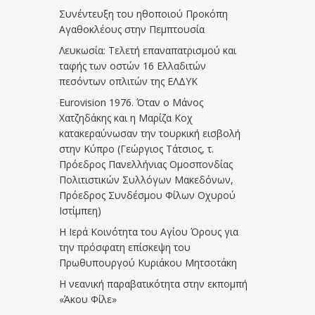
Συνέντευξη του ηθοποιού Προκόπη
Αγαθοκλέους στην Πεμπτουσία
Λευκωσία: Τελετή επαναπατρισμού και
ταφής των οστών 16 Ελλαδιτών
πεσόντων οπλιτών της ΕΛΔΥΚ
Eurovision 1976. Όταν ο Μάνος
Χατζηδάκης και η Μαρίζα Κοχ
κατακεραύνωσαν την τουρκική εισβολή
στην Κύπρο (Γεώργιος Τάτσιος, τ.
Πρόεδρος Πανελλήνιας Ομοσπονδίας
Πολιτιστικών Συλλόγων Μακεδόνων,
Πρόεδρος Συνδέσμου Φίλων Οχυρού
Ιστίμπεη)
Η Ιερά Κοινότητα του Αγίου Όρους για
την πρόσφατη επίσκεψη του
Πρωθυπουργού Κυριάκου Μητσοτάκη
Η νεανική παραβατικότητα στην εκπομπή
«Άκου Φίλε»