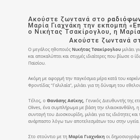
Ακούστε ζωντανά στο
ραδιόφων
Μαρία Γιαχνάκη την εκπομπή «
Ε
ο Νικήτας Τσακίρογλου, η Μαρί
Ακούστε ζωντανά σ
Ο μεγάλος ηθοποιός
Νικήτας Τσακίρογλου
μιλάει γ
και αποκαλύπτει και στιγμές ιδιαίτερες που βίωσε ο 
Παϊσίου.
Ακόμη με αφορμή την παγκόσμια μέρα κατά του καρκί
Φροντίδας “Γαλιλαία”, μιλάει για τη δύναμη του εθελο
Τέλος, ο
Θανάσης Ασίκης
, Γενικός Διευθυντής της ε
Olives, ένα συμπλήρωμα με βάση την ελαιοκανθάλη, η
συνταγή του Διοσκουρίδη, μιλάει για τις ιδιότητες και
ανάρπαστο λόγω των αποτελεσμάτων του στην υγεία.
Στο στούντιο με τη
Μαρία Γιαχνάκη
οι δημοσιογράφο