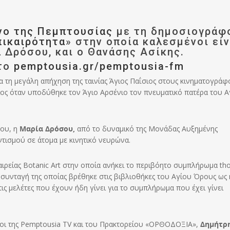
ο της Πεμπτουσίας
με τη δημοσιογράφ
πικαιρότητα
» στην οποία καλεσμένοι είν
α Δρόσου, και ο Θανάσης Ασίκης.
το
pemptousia.gr/pemptousia-fm
ια τη μεγάλη απήχηση της ταινίας Άγιος Παΐσιος στους κινηματογράφ
ίδιος όταν υποδύθηκε τον Άγιο Αρσένιο τον πνευματικό πατέρα του 
νου, η
Μαρία Δρόσου,
από το δυναμικό της Μονάδας Αυξημένης
ντισμού σε άτομα με κινητικό νευρώνα.
ταιρείας Botanic Art στην οποία ανήκει το περιβόητο συμπλήρωμα th
 συνταγή της οποίας βρέθηκε στις βιβλιοθήκες του Αγίου Όρους ως 
 τις μελέτες που έχουν ήδη γίνει για το συμπλήρωμα που έχει γίνει
ι της Pemptousia TV και του Πρακτορείου «ΟΡΘΟΔΟΞΙΑ»,
Δημήτρ