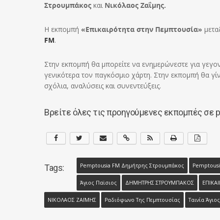
Στρουμπάκος
και
Νικόλαος Ζαΐμης.
Η εκπομπή
«Επικαιρότητα στην Πεμπτουσία»
μεταδ
FM
.
Στην εκπομπή θα μπορείτε να ενημερώνεστε για γεγον
γενικότερα τον παγκόσμιο χάρτη. Στην εκπομπή θα γί
σχόλια, αναλύσεις και συνεντεύξεις.
Βρείτε όλες τις προηγούμενες εκπομπές σε 
Pemptousia FM Δημήτρης Στρουμπάκος
Pemptousi
Tags:
Άγιος Παϊσιος
ΔΗΜΗΤΡΗΣ ΣΤΡΟΥΜΠΑΚΟΣ
ΕΠΙΚΑ
ΝΙΚΟΛΑΟΣ ΖΑΪΜΗΣ
Ραδιόφωνο Της Πεμπτουσίας
Ταινία Άγιο