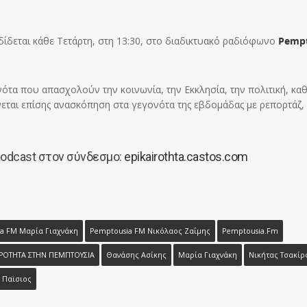
ίδεται κάθε Τετάρτη, στη 13:30, στο διαδικτυακό ραδιόφωνο
Pempt
ότα που απασχολούν την κοινωνία, την Εκκλησία, την πολιτική, καθ
νεται επίσης ανασκόπηση στα γεγονότα της εβδομάδας με ρεπορτάζ,
podcast στον σύνδεσμο:
epikairothta.castos.com
a FM Μαρία Γιαχνάκη
Pemptousia FM Νικόλαος Ζαΐμης
Pemptousia.fm
ΙΡΟΤΗΤΑ ΣΤΗΝ ΠΕΜΠΤΟΥΣΙΑ
Θανάσης Ασίκης
Μαρία Γιαχνάκη
Νικήτας Τσακίρ
ς Παϊσιος