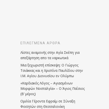
ΕΠΙΛΕΓΜΈΝΑ ΆΡΘΡΑ
Λίστες αναμονής στην Αγία Σκέπη για
απεξάρτηση απο τα ναρκωτικά
Μια ξεχωριστή επίσκεψη: Ο Γιώργος
Τσιάκκας και η Χριστίνα Παυλίδου στην
Ι.Μ. Αγίου Διονυσίου εν Ολύμπω
«Καρδιακός Λόγος – Αγιασμένων
Μορφών Νοσταλγία» – Ο Άγιος Παΐσιος
(Β’ μέρος)
Ομιλία Γέροντα Εφραίμ σε Σύναξη
Φοιτητών στη Θεσσαλονίκη