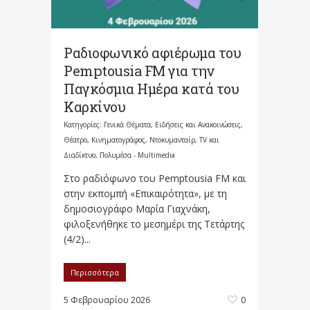
Ραδιοφωνικό αφιέρωμα του
Pemptousia FM για την
Παγκόσμια Ημέρα κατά του
Καρκίνου
Κατηγορίες:
Γενικά Θέματα
,
Ειδήσεις και Ανακοινώσεις
,
Θέατρο, Κινηματογράφος, Ντοκυμανταίρ, TV και
Διαδίκτυο
,
Πολυμέσα - Multimedia
Στο ραδιόφωνο του Pemptousia FΜ και
στην εκπομπή «Επικαιρότητα», με τη
δημοσιογράφο Μαρία Γιαχνάκη,
φιλοξενήθηκε το μεσημέρι της Τετάρτης
(4/2)...
Περισσότερα
5 Φεβρουαρίου 2026
0