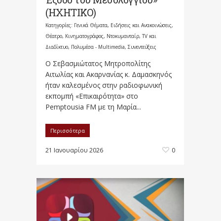
(ΗΧΗΤΙΚΟ)
Κατηγορίες:
Γενικά Θέματα
,
Ειδήσεις και Ανακοινώσεις
,
Θέατρο, Κινηματογράφος, Ντοκυμανταίρ, TV και
Διαδίκτυο
,
Πολυμέσα - Multimedia
,
Συνεντεύξεις
Ο Σεβασμιώτατος Μητροπολίτης
Αιτωλίας και Ακαρνανίας κ. Δαμασκηνός
ήταν καλεσμένος στην ραδιοφωνική
εκπομπή «Επικαιρότητα» στο
Pemptousia FM με τη Μαρία...
Περισσότερα
21 Ιανουαρίου 2026
0