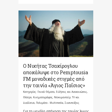
Ο Νικήτας Τσακίρογλου
αποκάλυψε στο Pemptousia
FM μοναδικές στιγμές από
την ταινία «Άγιος Παΐσιος»
Κατηγορίες:
Γενικά Θέματα
,
Ειδήσεις και Ανακοινώσεις
,
Θέατρο, Κινηματογράφος, Ντοκυμανταίρ, TV και
Διαδίκτυο
,
Πολυμέσα - Multimedia
,
Συνεντεύξεις
Για τη μεγάλη απήχηση της ταινίας Άγιος