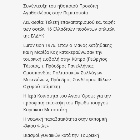
Συνέντευξη του ηθοποιού Προκόπη
Αγαθοκλέους στην Πεμπτουσία
Λευκωσία: Τελετή επαναπατρισμού και ταφής
των οστών 16 Ελλαδιτών πεσόντων οπλιτών
της ΕΛΔΥΚ
Eurovision 1976. Όταν ο Μάνος Χατζηδάκης
και η Μαρίζα Κοχ κατακεραύνωσαν την
τουρκική εισβολή στην Κύπρο (Γεώργιος
Τάτσιος, τ. Πρόεδρος Πανελλήνιας
Ομοσπονδίας Πολιτιστικών Συλλόγων
Μακεδόνων, Πρόεδρος Συνδέσμου Φίλων
Οχυρού Ιστίμπεη)
Η Ιερά Κοινότητα του Αγίου Όρους για την
πρόσφατη επίσκεψη του Πρωθυπουργού
Κυριάκου Μητσοτάκη
Η νεανική παραβατικότητα στην εκπομπή
«Άκου Φίλε»
Βιασμοί γυναικών κατά την Τουρκική