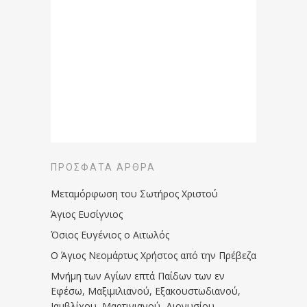
ΠΡΌΣΦΑΤΑ ΆΡΘΡΑ
Μεταμόρφωση του Σωτήρος Χριστού
Άγιος Ευσίγνιος
Όσιος Ευγένιος ο Αιτωλός
Ο Άγιος Νεομάρτυς Χρήστος από την Πρέβεζα
Μνήμη των Aγίων επτά Παίδων των εν
Eφέσω, Mαξιμιλιανού, Eξακουστωδιανού,
Iαμβλίχου, Mαρτινιανού, Διονυσίου,