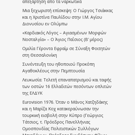
απεξάρτηση απο τα ναρκωτικά
Μια ξεχωριστή επίσκεψη: Ο Γιώργος Τσιάκκας
και η Χριστίνα Παυλίδου στην Ι.Μ. Αγίου
Διονυσίου εν Ολύμπω
«Καρδιακός Λόγος – Αγιασμένων Μορφών
Νοσταλγία» – Ο Άγιος Παΐσιος (Β’ μέρος)
Ομιλία Γέροντα Εφραίμ σε Σύναξη Φοιτητών
στη Θεσσαλονίκη
Συνέντευξη του ηθοποιού Προκόπη
Αγαθοκλέους στην Πεμπτουσία
Λευκωσία: Τελετή επαναπατρισμού και ταφής
των οστών 16 Ελλαδιτών πεσόντων οπλιτών
της ΕΛΔΥΚ
Eurovision 1976. Όταν ο Μάνος Χατζηδάκης
και η Μαρίζα Κοχ κατακεραύνωσαν την
τουρκική εισβολή στην Κύπρο (Γεώργιος
Τάτσιος, τ. Πρόεδρος Πανελλήνιας
Ομοσπονδίας Πολιτιστικών Συλλόγων