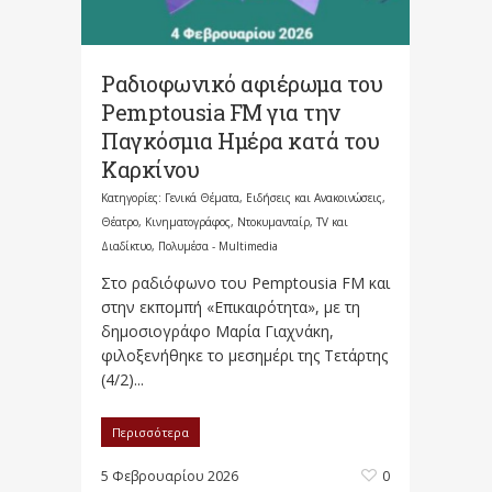
Ραδιοφωνικό αφιέρωμα του
Pemptousia FM για την
Παγκόσμια Ημέρα κατά του
Καρκίνου
Κατηγορίες:
Γενικά Θέματα
,
Ειδήσεις και Ανακοινώσεις
,
Θέατρο, Κινηματογράφος, Ντοκυμανταίρ, TV και
Διαδίκτυο
,
Πολυμέσα - Multimedia
Στο ραδιόφωνο του Pemptousia FΜ και
στην εκπομπή «Επικαιρότητα», με τη
δημοσιογράφο Μαρία Γιαχνάκη,
φιλοξενήθηκε το μεσημέρι της Τετάρτης
(4/2)...
Περισσότερα
5 Φεβρουαρίου 2026
0