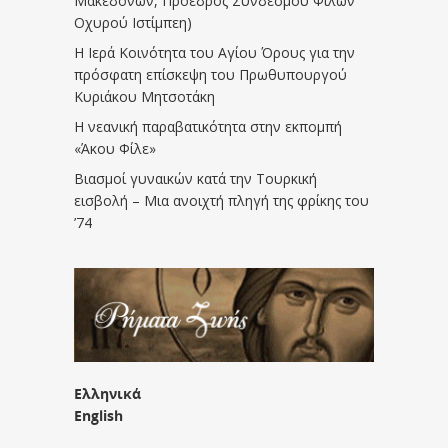
Μακεδόνων, Πρόεδρος Συνδέσμου Φίλων
Οχυρού Ιστίμπεη)
Η Ιερά Κοινότητα του Αγίου Όρους για την
πρόσφατη επίσκεψη του Πρωθυπουργού
Κυριάκου Μητσοτάκη
Η νεανική παραβατικότητα στην εκπομπή
«Άκου Φίλε»
Βιασμοί γυναικών κατά την Τουρκική
εισβολή – Μια ανοιχτή πληγή της φρίκης του
’74
Ελληνικά
English