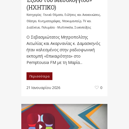
(ΗΧΗΤΙΚΟ)
Κατηγορίες:
Γενικά Θέματα
,
Ειδήσεις και Ανακοινώσεις
,
Θέατρο, Κινηματογράφος, Ντοκυμανταίρ, TV και
Διαδίκτυο
,
Πολυμέσα - Multimedia
,
Συνεντεύξεις
Ο Σεβασμιώτατος Μητροπολίτης
Αιτωλίας και Ακαρνανίας κ. Δαμασκηνός
ήταν καλεσμένος στην ραδιοφωνική
εκπομπή «Επικαιρότητα» στο
Pemptousia FM με τη Μαρία...
Περισσότερα
21 Ιανουαρίου 2026
0