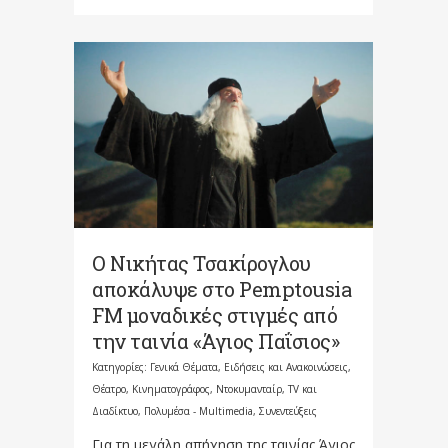
Ο Νικήτας Τσακίρογλου
αποκάλυψε στο Pemptousia
FM μοναδικές στιγμές από
την ταινία «Άγιος Παΐσιος»
Κατηγορίες:
Γενικά Θέματα
,
Ειδήσεις και Ανακοινώσεις
,
Θέατρο, Κινηματογράφος, Ντοκυμανταίρ, TV και
Διαδίκτυο
,
Πολυμέσα - Multimedia
,
Συνεντεύξεις
Για τη μεγάλη απήχηση της ταινίας Άγιος