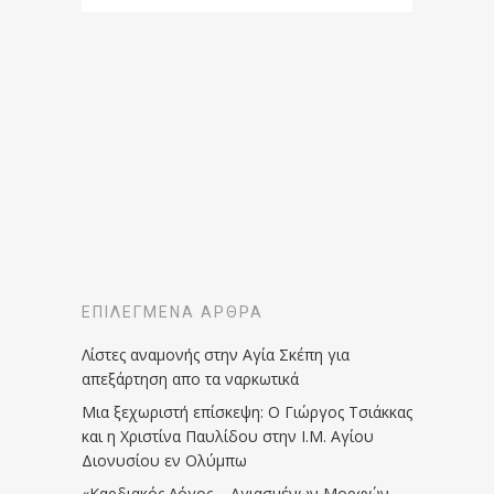
ΕΠΙΛΕΓΜΈΝΑ ΆΡΘΡΑ
Λίστες αναμονής στην Αγία Σκέπη για
απεξάρτηση απο τα ναρκωτικά
Μια ξεχωριστή επίσκεψη: Ο Γιώργος Τσιάκκας
και η Χριστίνα Παυλίδου στην Ι.Μ. Αγίου
Διονυσίου εν Ολύμπω
«Καρδιακός Λόγος – Αγιασμένων Μορφών