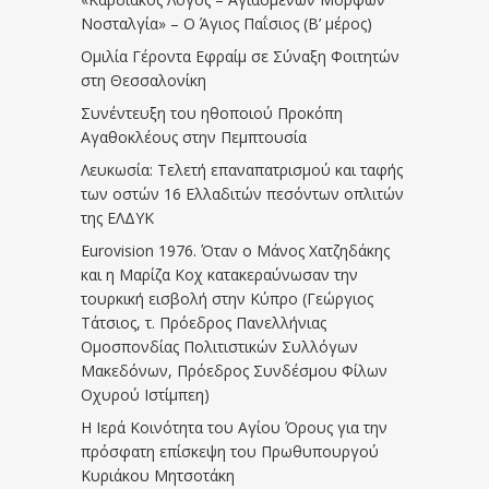
Νοσταλγία» – Ο Άγιος Παΐσιος (Β’ μέρος)
Ομιλία Γέροντα Εφραίμ σε Σύναξη Φοιτητών
στη Θεσσαλονίκη
Συνέντευξη του ηθοποιού Προκόπη
Αγαθοκλέους στην Πεμπτουσία
Λευκωσία: Τελετή επαναπατρισμού και ταφής
των οστών 16 Ελλαδιτών πεσόντων οπλιτών
της ΕΛΔΥΚ
Eurovision 1976. Όταν ο Μάνος Χατζηδάκης
και η Μαρίζα Κοχ κατακεραύνωσαν την
τουρκική εισβολή στην Κύπρο (Γεώργιος
Τάτσιος, τ. Πρόεδρος Πανελλήνιας
Ομοσπονδίας Πολιτιστικών Συλλόγων
Μακεδόνων, Πρόεδρος Συνδέσμου Φίλων
Οχυρού Ιστίμπεη)
Η Ιερά Κοινότητα του Αγίου Όρους για την
πρόσφατη επίσκεψη του Πρωθυπουργού
Κυριάκου Μητσοτάκη