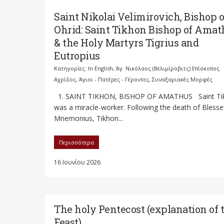
Saint Nikolai Velimirovich, Bishop o
Ohrid: Saint Tikhon Bishop of Amat
& the Holy Martyrs Tigrius and
Eutropius
Κατηγορίες:
In English
,
Άγ. Νικόλαος (Βελιμίροβιτς) Επίσκοπος
Αχρίδος
,
Άγιοι - Πατέρες - Γέροντες
,
Συναξαριακές Μορφές
1. SAINT TIKHON, BISHOP OF AMATHUS Saint Ti
was a miracle-worker. Following the death of Bless
Mnemonius, Tikhon...
Περισσότερα
16 Ιουνίου 2026
The holy Pentecost (explanation of 
Feast)