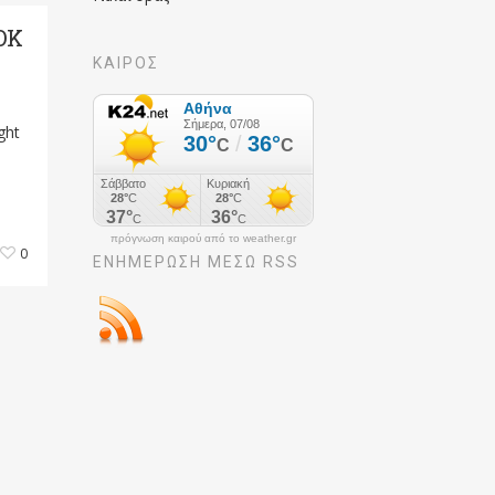
OK
ΚΑΙΡΟΣ
ght
πρόγνωση καιρού από το weather.gr
0
ΕΝΗΜΈΡΩΣΉ ΜΕΣΩ RSS