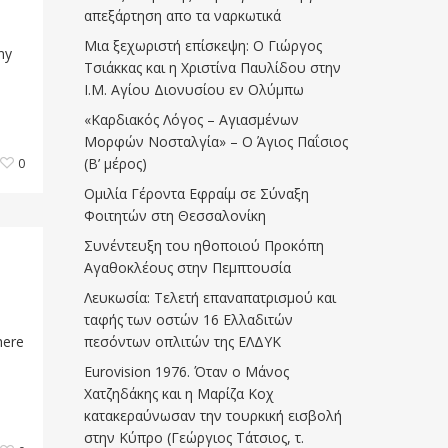
απεξάρτηση απο τα ναρκωτικά
Μια ξεχωριστή επίσκεψη: Ο Γιώργος
ny
Τσιάκκας και η Χριστίνα Παυλίδου στην
Ι.Μ. Αγίου Διονυσίου εν Ολύμπω
«Καρδιακός Λόγος – Αγιασμένων
Μορφών Νοσταλγία» – Ο Άγιος Παΐσιος
(Β’ μέρος)
0
Ομιλία Γέροντα Εφραίμ σε Σύναξη
Φοιτητών στη Θεσσαλονίκη
Συνέντευξη του ηθοποιού Προκόπη
Αγαθοκλέους στην Πεμπτουσία
Λευκωσία: Τελετή επαναπατρισμού και
ταφής των οστών 16 Ελλαδιτών
here
πεσόντων οπλιτών της ΕΛΔΥΚ
Eurovision 1976. Όταν ο Μάνος
Χατζηδάκης και η Μαρίζα Κοχ
κατακεραύνωσαν την τουρκική εισβολή
στην Κύπρο (Γεώργιος Τάτσιος, τ.