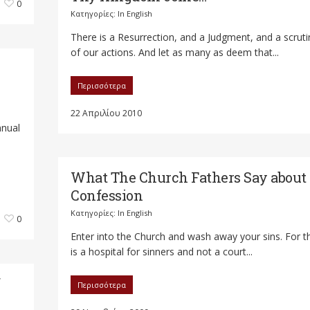
0
Κατηγορίες:
In English
There is a Resurrection, and a Judgment, and a scruti
of our actions. And let as many as deem that...
Περισσότερα
22 Απριλίου 2010
nnual
What The Church Fathers Say about
Confession
Κατηγορίες:
In English
0
Enter into the Church and wash away your sins. For t
is a hospital for sinners and not a court...
f
Περισσότερα