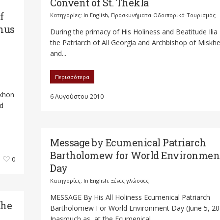
Convent of St. Thekla
f
Κατηγορίες:
In English
,
Προσκυνήματα-Οδοιπορικά-Τουρισμός
hus
During the primacy of His Holiness and Beatitude Ilia I
the Patriarch of All Georgia and Archbishop of Miskh
and...
Περισσότερα
khon
6 Αυγούστου 2010
ed
Message by Ecumenical Patriarch
Bartholomew for World Environmen
0
Day
Κατηγορίες:
In English
,
Ξένες γλώσσες
MESSAGE By His All Holiness Ecumenical Patriarch
the
Bartholomew For World Environment Day (June 5, 20
Inasmuch as, at the Ecumenical...