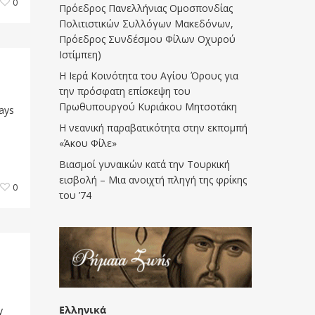
0
Πρόεδρος Πανελλήνιας Ομοσπονδίας
Πολιτιστικών Συλλόγων Μακεδόνων,
Πρόεδρος Συνδέσμου Φίλων Οχυρού
Ιστίμπεη)
Η Ιερά Κοινότητα του Αγίου Όρους για
την πρόσφατη επίσκεψη του
Πρωθυπουργού Κυριάκου Μητσοτάκη
ays
Η νεανική παραβατικότητα στην εκπομπή
«Άκου Φίλε»
Βιασμοί γυναικών κατά την Τουρκική
εισβολή – Μια ανοιχτή πληγή της φρίκης
0
του ’74
e
Ελληνικά
y