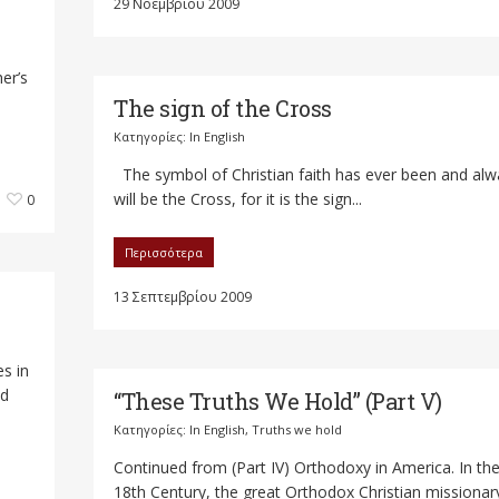
29 Νοεμβρίου 2009
er’s
The sign of the Cross
Κατηγορίες:
In English
The symbol of Christian faith has ever been and alw
will be the Cross, for it is the sign...
0
Περισσότερα
13 Σεπτεμβρίου 2009
s in
ad
“These Truths We Hold” (Part V)
Κατηγορίες:
In English
,
Truths we hold
Continued from (Part IV) Orthodoxy in America. In th
18th Century, the great Orthodox Christian missionar