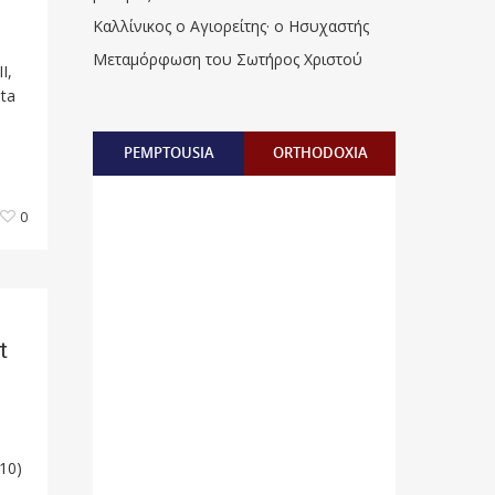
Καλλίνικος ο Αγιορείτης · ο Ησυχαστής
Μεταμόρφωση του Σωτήρος Χριστού
I,
eta
PEMPTOUSIA
ORTHODOXIA
0
t
10)