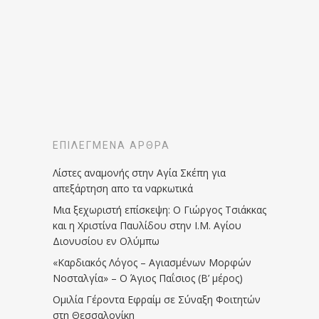
ΕΠΙΛΕΓΜΈΝΑ ΆΡΘΡΑ
Λίστες αναμονής στην Αγία Σκέπη για
απεξάρτηση απο τα ναρκωτικά
Μια ξεχωριστή επίσκεψη: Ο Γιώργος Τσιάκκας
και η Χριστίνα Παυλίδου στην Ι.Μ. Αγίου
Διονυσίου εν Ολύμπω
«Καρδιακός Λόγος – Αγιασμένων Μορφών
Νοσταλγία» – Ο Άγιος Παΐσιος (Β’ μέρος)
Ομιλία Γέροντα Εφραίμ σε Σύναξη Φοιτητών
στη Θεσσαλονίκη