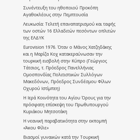
Συνέντευξη του ηθοποιού Προκόπη
Αγαθοκλέους στην Πεμπτουσία
Λευκωσία: Τελετή επαναπατρισμού και ταφής
των οστών 16 Ελλαδιτών πεσόντων οπλιτών
της ΕΛΔΥΚ
Eurovision 1976. Όταν ο Μάνος Χατζηδάκης
και η Μαρίζα Κοχ κατακεραύνωσαν την
τουρκική εισβολή στην Κύπρο (Γεώργιος
Τάτσιος, τ. Πρόεδρος Πανελλήνιας
Ομοσπονδίας Πολιτιστικών Συλλόγων
Μακεδόνων, Πρόεδρος Συνδέσμου Φίλων
Οχυρού Ιστίμπεη)
Η Ιερά Κοινότητα του Αγίου Όρους για την
πρόσφατη επίσκεψη του Πρωθυπουργού
Κυριάκου Μητσοτάκη
Η νεανική παραβατικότητα στην εκπομπή
«Άκου Φίλε»
Βιασμοί γυναικών κατά την Τουρκική