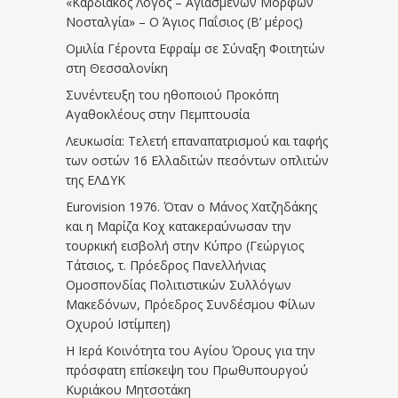
«Καρδιακός Λόγος – Αγιασμένων Μορφών
Νοσταλγία» – Ο Άγιος Παΐσιος (Β’ μέρος)
Ομιλία Γέροντα Εφραίμ σε Σύναξη Φοιτητών
στη Θεσσαλονίκη
Συνέντευξη του ηθοποιού Προκόπη
Αγαθοκλέους στην Πεμπτουσία
Λευκωσία: Τελετή επαναπατρισμού και ταφής
των οστών 16 Ελλαδιτών πεσόντων οπλιτών
της ΕΛΔΥΚ
Eurovision 1976. Όταν ο Μάνος Χατζηδάκης
και η Μαρίζα Κοχ κατακεραύνωσαν την
τουρκική εισβολή στην Κύπρο (Γεώργιος
Τάτσιος, τ. Πρόεδρος Πανελλήνιας
Ομοσπονδίας Πολιτιστικών Συλλόγων
Μακεδόνων, Πρόεδρος Συνδέσμου Φίλων
Οχυρού Ιστίμπεη)
Η Ιερά Κοινότητα του Αγίου Όρους για την
πρόσφατη επίσκεψη του Πρωθυπουργού
Κυριάκου Μητσοτάκη