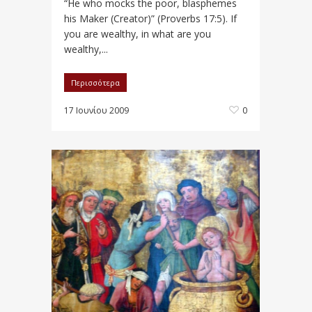
“He who mocks the poor, blasphemes
his Maker (Creator)” (Proverbs 17:5). If
you are wealthy, in what are you
wealthy,...
Περισσότερα
17 Ιουνίου 2009
0