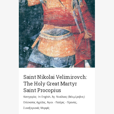
Saint Nikolai Velimirovch:
The Holy Great Martyr
Saint Procopius
Κατηγορίες:
In English
,
Άγ. Νικόλαος (Βελιμίροβιτς)
Επίσκοπος Αχρίδος
,
Άγιοι - Πατέρες - Γέροντες
,
Συναξαριακές Μορφές