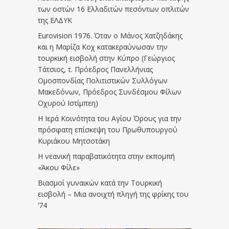
των οστών 16 Ελλαδιτών πεσόντων οπλιτών
της ΕΛΔΥΚ
Eurovision 1976. Όταν ο Μάνος Χατζηδάκης
και η Μαρίζα Κοχ κατακεραύνωσαν την
τουρκική εισβολή στην Κύπρο (Γεώργιος
Τάτσιος, τ. Πρόεδρος Πανελλήνιας
Ομοσπονδίας Πολιτιστικών Συλλόγων
Μακεδόνων, Πρόεδρος Συνδέσμου Φίλων
Οχυρού Ιστίμπεη)
Η Ιερά Κοινότητα του Αγίου Όρους για την
πρόσφατη επίσκεψη του Πρωθυπουργού
Κυριάκου Μητσοτάκη
Η νεανική παραβατικότητα στην εκπομπή
«Άκου Φίλε»
Βιασμοί γυναικών κατά την Τουρκική
εισβολή – Μια ανοιχτή πληγή της φρίκης του
’74