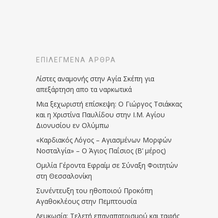
ΕΠΙΛΕΓΜΈΝΑ ΆΡΘΡΑ
Λίστες αναμονής στην Αγία Σκέπη για
απεξάρτηση απο τα ναρκωτικά
Μια ξεχωριστή επίσκεψη: Ο Γιώργος Τσιάκκας
και η Χριστίνα Παυλίδου στην Ι.Μ. Αγίου
Διονυσίου εν Ολύμπω
«Καρδιακός Λόγος – Αγιασμένων Μορφών
Νοσταλγία» – Ο Άγιος Παΐσιος (Β’ μέρος)
Ομιλία Γέροντα Εφραίμ σε Σύναξη Φοιτητών
στη Θεσσαλονίκη
Συνέντευξη του ηθοποιού Προκόπη
Αγαθοκλέους στην Πεμπτουσία
Λευκωσία: Τελετή επαναπατρισμού και ταφής