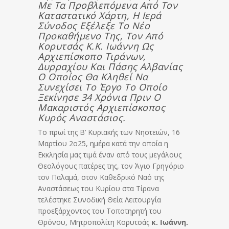
Με Τα Προβλεπόμενα Από Τον
Καταστατικό Χάρτη, Η Ιερά
Σύνοδος Εξέλεξε Το Νέο
Προκαθήμενο Της, Τον Από
Κορυτσάς Κ.κ. Ιωάννη Ως
Αρχιεπίσκοπο Τιράνων,
Δυρραχίου Και Πάσης Αλβανίας
Ο Οποίος Θα Κληθεί Να
Συνεχίσει Το Έργο Το Οποίο
Ξεκίνησε 34 Χρόνια Πριν Ο
Μακαριστός Αρχιεπίσκοπος
Κυρός Αναστάσιος.
Το πρωί της Β’ Κυριακής των Νηστειών, 16
Μαρτίου 2ο25, ημέρα κατά την οποία η
Εκκλησία μας τιμά έναν από τους μεγάλους
Θεολόγους πατέρες της, τον Άγιο Γρηγόριο
τον Παλαμά, στον Καθεδρικό Ναό της
Αναστάσεως του Κυρίου στα Τίρανα
τελέστηκε Συνοδική Θεία Λειτουργία
προεξάρχοντος του Τοποτηρητή του
Θρόνου, Μητροπολίτη Κορυτσάς
κ. Ιωάννη.