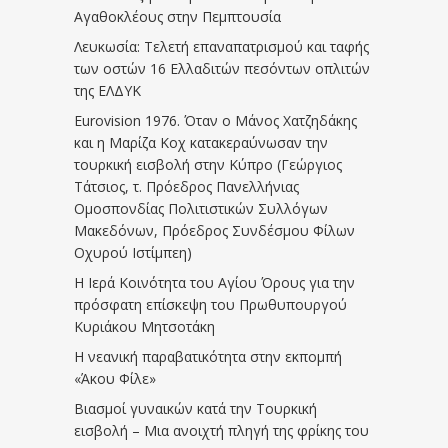
Αγαθοκλέους στην Πεμπτουσία
Λευκωσία: Τελετή επαναπατρισμού και ταφής
των οστών 16 Ελλαδιτών πεσόντων οπλιτών
της ΕΛΔΥΚ
Eurovision 1976. Όταν ο Μάνος Χατζηδάκης
και η Μαρίζα Κοχ κατακεραύνωσαν την
τουρκική εισβολή στην Κύπρο (Γεώργιος
Τάτσιος, τ. Πρόεδρος Πανελλήνιας
Ομοσπονδίας Πολιτιστικών Συλλόγων
Μακεδόνων, Πρόεδρος Συνδέσμου Φίλων
Οχυρού Ιστίμπεη)
Η Ιερά Κοινότητα του Αγίου Όρους για την
πρόσφατη επίσκεψη του Πρωθυπουργού
Κυριάκου Μητσοτάκη
Η νεανική παραβατικότητα στην εκπομπή
«Άκου Φίλε»
Βιασμοί γυναικών κατά την Τουρκική
εισβολή – Μια ανοιχτή πληγή της φρίκης του