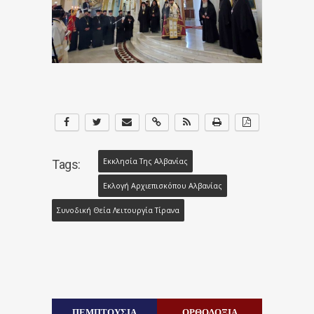
Εκκλησία Της Αλβανίας
Tags:
Εκλογή Αρχιεπισκόπου Αλβανίας
Συνοδική Θεία Λειτουργία Τίρανα
ΠΕΜΠΤΟΥΣΙΑ
ΟΡΘΟΔΟΞΙΑ