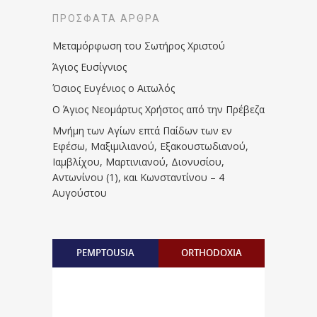
ΠΡΌΣΦΑΤΑ ΆΡΘΡΑ
Μεταμόρφωση του Σωτήρος Χριστού
Άγιος Ευσίγνιος
Όσιος Ευγένιος ο Αιτωλός
Ο Άγιος Νεομάρτυς Χρήστος από την Πρέβεζα
Μνήμη των Aγίων επτά Παίδων των εν
Eφέσω, Mαξιμιλιανού, Eξακουστωδιανού,
Iαμβλίχου, Mαρτινιανού, Διονυσίου,
Aντωνίνου (1), και Kωνσταντίνου – 4
Αυγούστου
PEMPTOUSIA
ORTHODOXIA