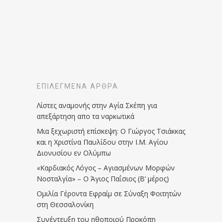
ΕΠΙΛΕΓΜΈΝΑ ΆΡΘΡΑ
Λίστες αναμονής στην Αγία Σκέπη για
απεξάρτηση απο τα ναρκωτικά
Μια ξεχωριστή επίσκεψη: Ο Γιώργος Τσιάκκας
και η Χριστίνα Παυλίδου στην Ι.Μ. Αγίου
Διονυσίου εν Ολύμπω
«Καρδιακός Λόγος – Αγιασμένων Μορφών
Νοσταλγία» – Ο Άγιος Παΐσιος (Β’ μέρος)
Ομιλία Γέροντα Εφραίμ σε Σύναξη Φοιτητών
στη Θεσσαλονίκη
Συνέντευξη του ηθοποιού Προκόπη